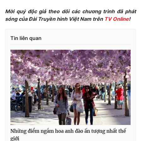
Photo
Infographic
Mời quý độc giả theo dõi các chương trình đã phát
sóng của Đài Truyền hình Việt Nam trên
TV Online
!
Video
Shorts video
Tin liên quan
VTV Money
VTV Thể thao
VTV Sức khoẻ
Bất động sản
Thị trường 24h
Tấm lòng Việt
VTV4
Vươn mình bằng AI
VTV9
VTV8
Những điểm ngắm hoa anh đào ấn tượng nhất thế
Liên hệ tòa soạn
English
giới