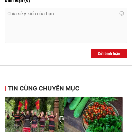
Ðiện thoại Thời báo VTV:
024.66 897 897
Email:
toasoan@vtv.vn
Liên hệ quảng cáo:
024-7300.7108
Gửi bình luận
TIN CÙNG CHUYÊN MỤC
® Cấm sao chép dưới mọi hình thức nếu không có sự chấp
thuận bằng văn bản. Ghi rõ nguồn VTV.vn khi phát hành lại
thông tin từ website này.