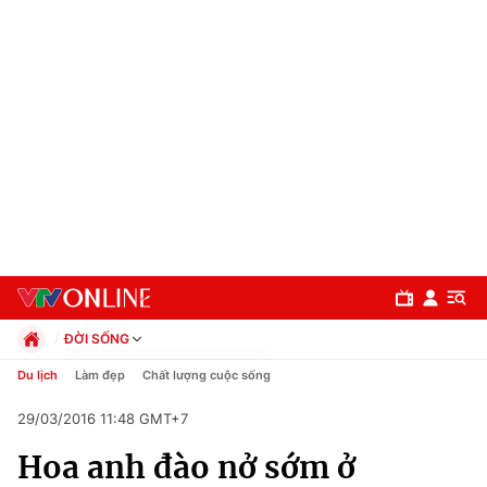
ĐỜI SỐNG
Chính trị
Du lịch
Làm đẹp
Chất lượng cuộc sống
Xã hội
29/03/2016 11:48 GMT+7
Pháp luật
Chuyên mục
Kinh tế
Hoa anh đào nở sớm ở
Thể thao