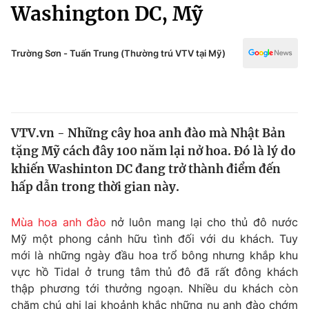
Chính trị
Washington DC, Mỹ
Truyền hình
Văn hóa - Giải trí
Xã hội
Y tế
Trường Sơn - Tuấn Trung (Thường trú VTV tại Mỹ)
Đời sống
Pháp luật
Công nghệ
Giáo dục
Y tế
VTV.vn - Những cây hoa anh đào mà Nhật Bản
tặng Mỹ cách đây 100 năm lại nở hoa. Đó là lý do
Thế giới
khiến Washinton DC đang trở thành điểm đến
hấp dẫn trong thời gian này.
Tin tức
Kinh tế
Thế giới đó đây
Mùa hoa anh đào
nở luôn mang lại cho thủ đô nước
Tài chính
Mỹ một phong cảnh hữu tình đối với du khách. Tuy
Dữ liệu và đời sống
Câu chuyện quốc tế
mới là những ngày đầu hoa trổ bông nhưng khắp khu
Thị trường
vực hồ Tidal ở trung tâm thủ đô đã rất đông khách
Truyền hình
Góc doanh nghiệp
thập phương tới thưởng ngoạn. Nhiều du khách còn
chăm chú ghi lại khoảnh khắc những nụ anh đào chớm