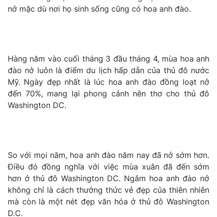
Phim VTV
nở mặc dù nơi họ sinh sống cũng có hoa anh đào.
Giải trí
Hậu trường
Điện ảnh
Đời sống
Nhân vật
Âm nhạc
Du lịch
Hàng năm vào cuối tháng 3 đầu tháng 4, mùa hoa anh
Khán giả
Giáo dục
Sao
đào nở luôn là điểm du lịch hấp dẫn của thủ đô nước
Làm đẹp
Giải sao mai
Mỹ. Ngày đẹp nhất là lúc hoa anh đào đồng loạt nở
Tuyển sinh
đến 70%, mang lại phong cảnh nên thơ cho thủ đô
Công nghệ
Chất lượng cuộc sống
Washington DC.
Học trực tuyến
Hitech Công nghệ tương lai
Giao lưu trực tuyến
Sản phẩm
Lịch phát sóng
Thị trường
So với mọi năm, hoa anh đào năm nay đã nở sớm hơn.
Điều đó đồng nghĩa với việc mùa xuân đã đến sớm
Tư vấn
hơn ở thủ đô Washington DC. Ngắm hoa anh đào nở
Chuyên mục khác
không chỉ là cách thưởng thức vẻ đẹp của thiên nhiên
mà còn là một nét đẹp văn hóa ở thủ đô Washington
Emagazine
Podcast
D.C.