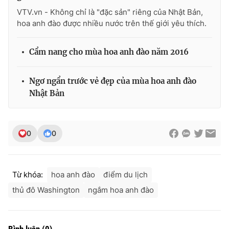
VTV.vn - Không chỉ là "đặc sản" riêng của Nhật Bản,
hoa anh đào được nhiều nước trên thế giới yêu thích.
THỜI BÁO VTV
Cẩm nang cho mùa hoa anh đào năm 2016
Ngơ ngẩn trước vẻ đẹp của mùa hoa anh đào
Nhật Bản
Theo dõi báo trên
Cơ quan chủ quản:
Đài Truyền hình Việt Nam
0
0
Cơ quan báo chí:
Thời báo VTV
Giấy phép hoạt động báo in và báo điện tử số 483/GP-BTTTT
cấp ngày 29/12/2023
Từ khóa:
hoa anh đào
điểm du lịch
Tổng Biên tập:
Vũ Thanh Thủy
thủ đô Washington
ngắm hoa anh đào
Phó Tổng Biên tập:
Nguyễn Thị Mỹ Hạnh, Phạm Quốc Thắng,
Nguyễn Trọng Ninh
Tổng đài VTV:
024.38 355 931 - 024.38 355 932
Bình luận
(
0
)