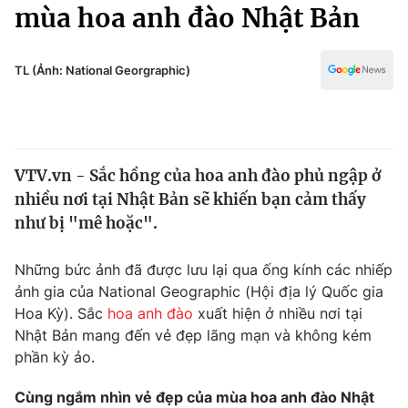
Chính trị
mùa hoa anh đào Nhật Bản
Truyền hình
Văn hóa - Giải trí
Xã hội
Y tế
TL (Ảnh: National Georgraphic)
Đời sống
Pháp luật
Công nghệ
Giáo dục
Y tế
VTV.vn - Sắc hồng của hoa anh đào phủ ngập ở
nhiều nơi tại Nhật Bản sẽ khiến bạn cảm thấy
Thế giới
như bị "mê hoặc".
Tin tức
Kinh tế
Những bức ảnh đã được lưu lại qua ống kính các nhiếp
Thế giới đó đây
ảnh gia của National Geographic (Hội địa lý Quốc gia
Tài chính
Hoa Kỳ). Sắc
hoa anh đào
xuất hiện ở nhiều nơi tại
Dữ liệu và đời sống
Câu chuyện quốc tế
Nhật Bản mang đến vẻ đẹp lãng mạn và không kém
Thị trường
phần kỳ ảo.
Truyền hình
Góc doanh nghiệp
Cùng ngắm nhìn vẻ đẹp của mùa hoa anh đào Nhật