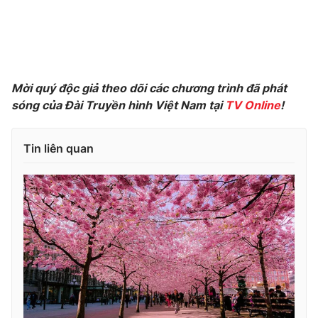
THỜI BÁO VTV
Mời quý độc giả theo dõi các chương trình đã phát
sóng của Đài Truyền hình Việt Nam tại
TV Online
!
Theo dõi báo trên
Tin liên quan
Cơ quan chủ quản:
Đài Truyền hình Việt Nam
Cơ quan báo chí:
Thời báo VTV
Giấy phép hoạt động báo in và báo điện tử số 483/GP-BTTTT
cấp ngày 29/12/2023
Tổng Biên tập:
Vũ Thanh Thủy
Phó Tổng Biên tập:
Nguyễn Thị Mỹ Hạnh, Phạm Quốc Thắng,
Nguyễn Trọng Ninh
Tổng đài VTV:
024.38 355 931 - 024.38 355 932