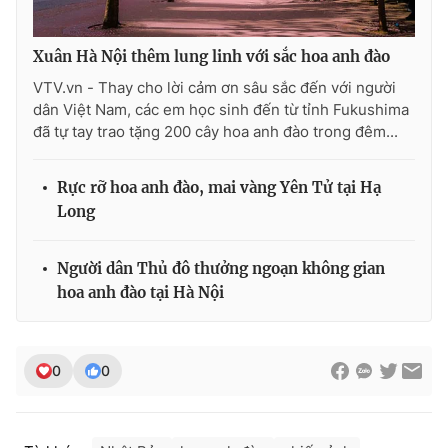
Ðiện thoại Thời báo VTV:
024.66 897 897
Email:
toasoan@vtv.vn
Xuân Hà Nội thêm lung linh với sắc hoa anh đào
Liên hệ quảng cáo:
024-7300.7108
VTV.vn - Thay cho lời cảm ơn sâu sắc đến với người
dân Việt Nam, các em học sinh đến từ tỉnh Fukushima
đã tự tay trao tặng 200 cây hoa anh đào trong đêm...
Rực rỡ hoa anh đào, mai vàng Yên Tử tại Hạ
Long
Người dân Thủ đô thưởng ngoạn không gian
hoa anh đào tại Hà Nội
® Cấm sao chép dưới mọi hình thức nếu không có sự chấp
thuận bằng văn bản. Ghi rõ nguồn VTV.vn khi phát hành lại
0
0
thông tin từ website này.