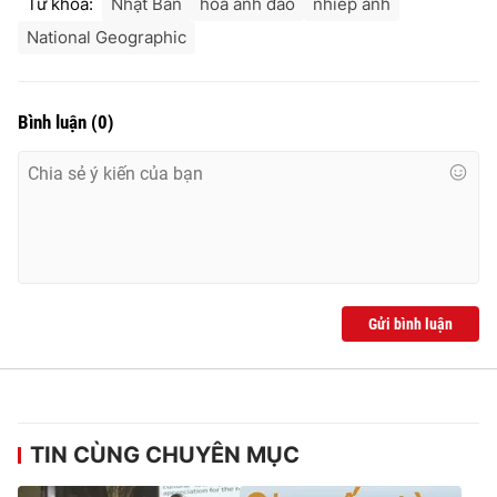
Từ khóa:
Nhật Bản
hoa anh đào
nhiếp ảnh
National Geographic
Bình luận
(
0
)
Gửi bình luận
TIN CÙNG CHUYÊN MỤC