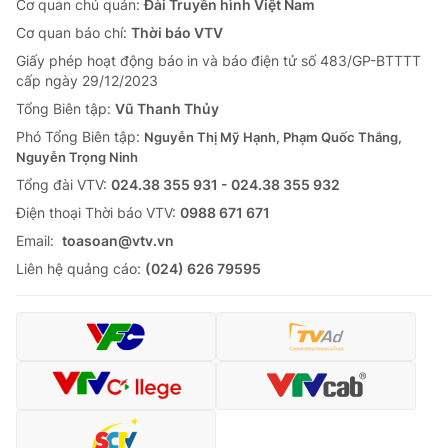
Cơ quan chủ quản:
Đài Truyền hình Việt Nam
Cơ quan báo chí:
Thời báo VTV
Giấy phép hoạt động báo in và báo điện tử số 483/GP-BTTTT
cấp ngày 29/12/2023
Tổng Biên tập:
Vũ Thanh Thủy
Phó Tổng Biên tập:
Nguyễn Thị Mỹ Hạnh, Phạm Quốc Thắng,
Nguyễn Trọng Ninh
Tổng đài VTV:
024.38 355 931 - 024.38 355 932
Ðiện thoại Thời báo VTV:
0988 671 671
Email:
toasoan@vtv.vn
Liên hệ quảng cáo:
(024) 626 79595