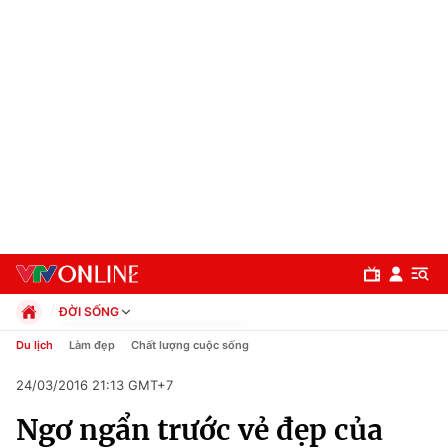
ĐỜI SỐNG
Chính trị
Du lịch
Làm đẹp
Chất lượng cuộc sống
Xã hội
24/03/2016 21:13 GMT+7
Pháp luật
Chuyên mục
Kinh tế
Ngơ ngẩn trước vẻ đẹp của
Thể thao