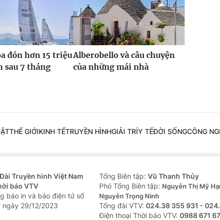
 đón hơn 15 triệu
Alberobello và câu chuyện
h sau 7 tháng
của những mái nhà
UẬT
THẾ GIỚI
KINH TẾ
TRUYỀN HÌNH
GIẢI TRÍ
Y TẾ
ĐỜI SỐNG
CÔNG NG
Đài Truyền hình Việt Nam
Tổng Biên tập:
Vũ Thanh Thủy
hời báo VTV
Phó Tổng Biên tập:
Nguyễn Thị Mỹ Hạ
g báo in và báo điện tử số
Nguyễn Trọng Ninh
 ngày 29/12/2023
Tổng đài VTV:
024.38 355 931 - 024
Ðiện thoại Thời báo VTV:
0988 671 6