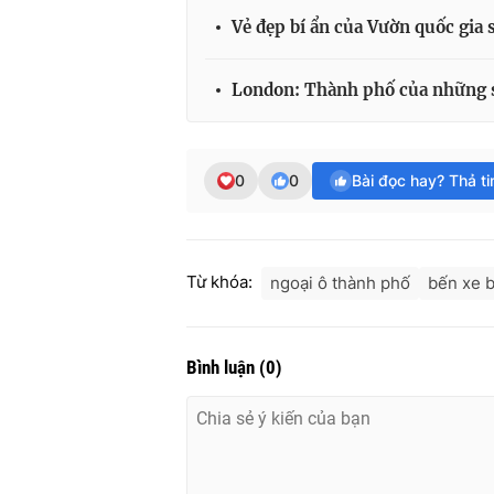
Vẻ đẹp bí ẩn của Vườn quốc gia
London: Thành phố của những s
0
0
Bài đọc hay? Thả t
Từ khóa:
ngoại ô thành phố
bến xe 
Bình luận
(
0
)