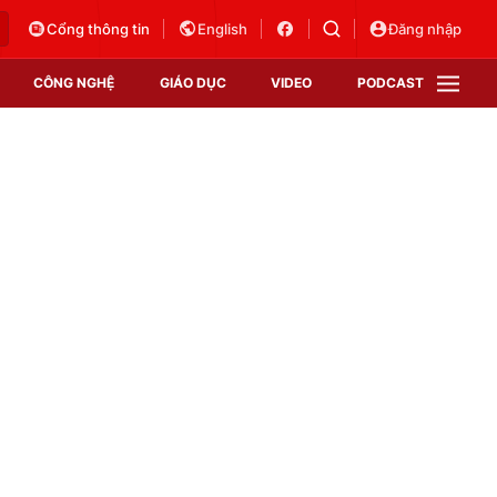
Cổng thông tin
English
Đăng nhập
CÔNG NGHỆ
GIÁO DỤC
VIDEO
PODCAST
VTV Money
VTV Thể thao
VTV Sức khoẻ
Bất động sản
Thị trường 24h
Tấm lòng Việt
Vươn mình bằng AI
VTV4
VTV8
VTV9
Lịch phát sóng
Giao lưu trực tuyến
Sự kiện