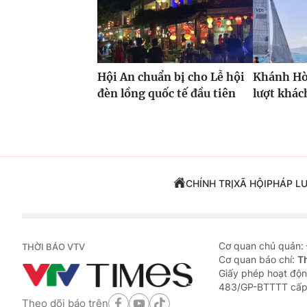
Hội An chuẩn bị cho Lễ hội
Khánh Hòa
đèn lồng quốc tế đầu tiên
lượt khác
CHÍNH TRỊ
XÃ HỘI
PHÁP L
Cơ quan chủ quản:
THỜI BÁO VTV
Cơ quan báo chí:
T
Giấy phép hoạt độn
483/GP-BTTTT cấp
Theo dõi báo trên