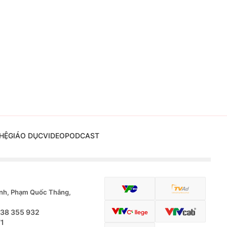
HỆ
GIÁO DỤC
VIDEO
PODCAST
nh, Phạm Quốc Thắng,
.38 355 932
71