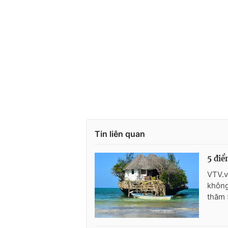
Tin liên quan
5 điể
VTV.v
không
thăm 