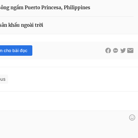
 sông ngầm Puerto Princesa, Philippines
ân khấu ngoài trời
im cho bài đọc
bus