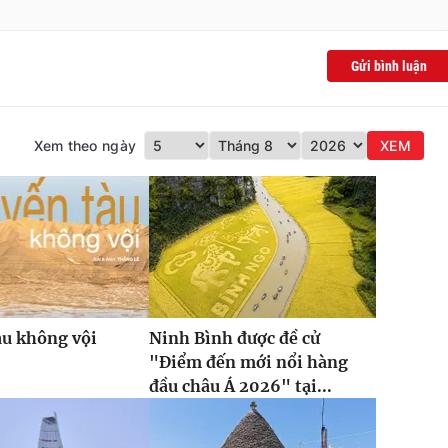
Gửi bình luận
Xem theo ngày
XEM
àu không vội
Ninh Bình được đề cử
"Điểm đến mới nổi hàng
đầu châu Á 2026" tại...