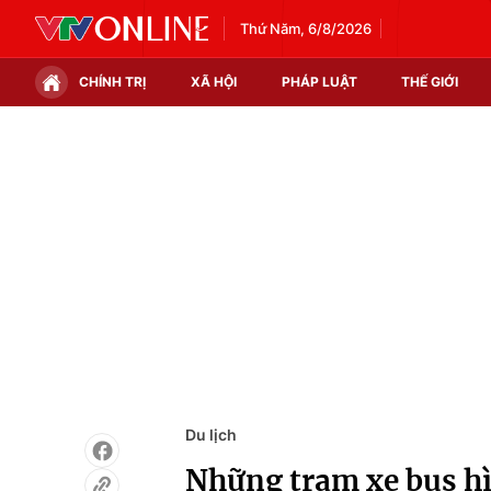
Thứ Năm, 6/8/2026
CHÍNH TRỊ
XÃ HỘI
PHÁP LUẬT
THẾ GIỚI
Chính trị
Xã hội
Thế giới
Kinh tế
Tin tức
Tài chính
Thế giới đó đây
Thị trường
Câu chuyện quốc tế
Góc doanh nghiệp
Dữ liệu và đời sống
Du lịch
Những trạm xe bus hì