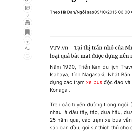
Theo Hà Đan/Ngôi sao
09/10/2015 06:00
0
Giải trí
Đời sống
Điện ảnh
Du lịch
VTV.vn - Tại thị trấn nhỏ của Nh
Âm nhạc
Làm đẹp
loại quả bắt mắt được dựng nên 
Sao
Chất lượng cuộc sốn
Năm 1990, Triển lãm du lịch Trav
Isahaya, tỉnh Nagasaki, Nhật Bản
dựng các trạm
xe bus
độc đáo và 
Konagai.
Trên các tuyến đường trong ngôi l
nhau là dâu tây, táo, dưa hấu, dư
25 năm qua, các trạm xe bus vẫn
sắc ban đầu, gợi sự thích thú cho