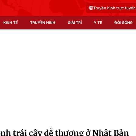
Truyền hình trực tuyến
KINH TẾ
TRUYỀN HÌNH
GIẢI TRÍ
Y TẾ
ĐỜI SỐNG
Pháp luật
Y tế
Truyền hình
Multimedia
Phim VTV
Video
Hậu trường
Shorts video
Nhân vật
Podcast
Khán giả
EMagazine
Giải sao mai
Photo
nh trái cây dễ thương ở Nhật Bản
Infographic