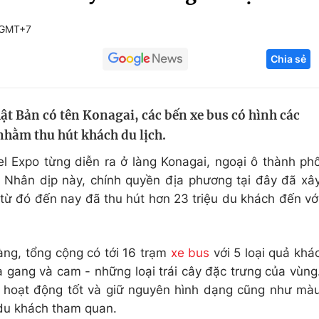
Góc ảnh
 GMT+7
Chia sẻ
Giáo dục
Công nghệ
Tuyển sinh
Hitech Công ng
ật Bản có tên Konagai, các bến xe bus có hình các
Học trực tuyến
Sản phẩm
nhằm thu hút khách du lịch.
g
Thị trường
el Expo từng diễn ra ở làng Konagai, ngoại ô thành ph
Tư vấn
. Nhân dịp này, chính quyền địa phương tại đây đã xâ
từ đó đến nay đã thu hút hơn 23 triệu du khách đến vớ
àng, tổng cộng có tới 16 trạm
xe bus
với 5 loại quả khá
a gang và cam - những loại trái cây đặc trưng của vùng
 hoạt động tốt và giữ nguyên hình dạng cũng như mà
 du khách tham quan.