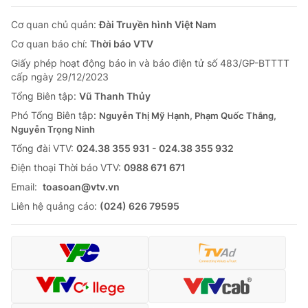
Cơ quan chủ quản:
Đài Truyền hình Việt Nam
Cơ quan báo chí:
Thời báo VTV
Giấy phép hoạt động báo in và báo điện tử số 483/GP-BTTTT
cấp ngày 29/12/2023
Tổng Biên tập:
Vũ Thanh Thủy
Phó Tổng Biên tập:
Nguyễn Thị Mỹ Hạnh, Phạm Quốc Thắng,
Nguyễn Trọng Ninh
Tổng đài VTV:
024.38 355 931 - 024.38 355 932
Ðiện thoại Thời báo VTV:
0988 671 671
Email:
toasoan@vtv.vn
Liên hệ quảng cáo:
(024) 626 79595