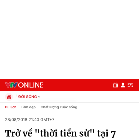
ĐỜI SỐNG
Chính trị
Du lịch
Làm đẹp
Chất lượng cuộc sống
Xã hội
28/08/2018 21:40 GMT+7
Pháp luật
Chuyên mục
Kinh tế
Trở về "thời tiền sử" tại 7
Thể thao