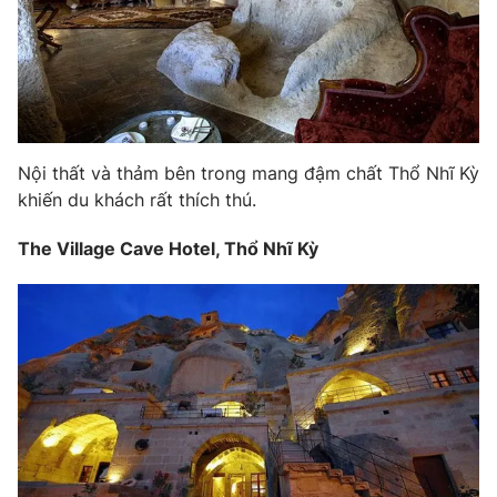
Photo
Infographic
Video
Shorts video
VTV Money
VTV Thể thao
Nội thất và thảm bên trong mang đậm chất Thổ Nhĩ Kỳ
khiến du khách rất thích thú.
VTV Sức khoẻ
Bất động sản
The Village Cave Hotel, Thổ Nhĩ Kỳ
Thị trường 24h
Tấm lòng Việt
VTV4
Vươn mình bằng AI
VTV9
VTV8
Liên hệ tòa soạn
English