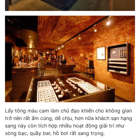
Ðiện thoại Thời báo VTV:
024.66 897 897
Email:
toasoan@vtv.vn
Liên hệ quảng cáo:
024-7300.7108
® Cấm sao chép dưới mọi hình thức nếu không có sự chấp
Lấy tông màu cam làm chủ đạo khiến cho không gian
thuận bằng văn bản. Ghi rõ nguồn VTV.vn khi phát hành lại
trở nên rất ấm cúng, dễ chịu, hơn nữa khách sạn hạng
thông tin từ website này.
sang này còn tích hợp nhiều hoạt động giải trí như
sòng bạc, quầy bar, hồ bơi rất sang trọng.