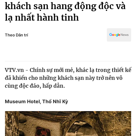
Chính trị
khách sạn hang động độc và
Truyền hình
lạ nhất hành tinh
Văn hóa - Giải trí
Xã hội
Y tế
Đời sống
Theo Dân trí
Pháp luật
Công nghệ
Giáo dục
Y tế
VTV.vn - Chính sự mới mẻ, khác lạ trong thiết kế
Thế giới
đã khiến cho những khách sạn này trở nên vô
Tin tức
cùng độc đáo, hấp dẫn.
Kinh tế
Thế giới đó đây
Museum Hotel, Thổ Nhĩ Kỳ
Tài chính
Dữ liệu và đời sống
Câu chuyện quốc tế
Thị trường
Truyền hình
Góc doanh nghiệp