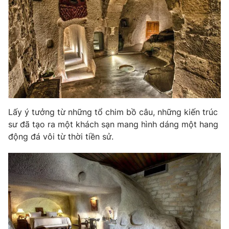
Phim VTV
Giải trí
Hậu trường
Điện ảnh
Đời sống
Nhân vật
Âm nhạc
Du lịch
Khán giả
Giáo dục
Sao
Làm đẹp
Giải sao mai
Tuyển sinh
Công nghệ
Chất lượng cuộc sống
Học trực tuyến
Lấy ý tưởng từ những tổ chim bồ câu, những kiến trúc
Hitech Công nghệ tương lai
sư đã tạo ra một khách sạn mang hình dáng một hang
Giao lưu trực tuyến
động đá vôi từ thời tiền sử.
Sản phẩm
Lịch phát sóng
Thị trường
Tư vấn
Chuyên mục khác
Emagazine
Podcast