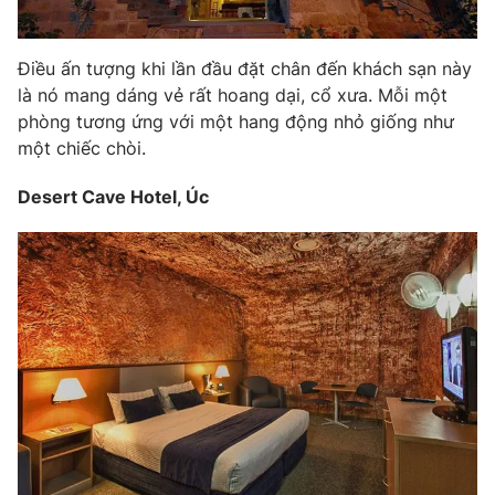
Điều ấn tượng khi lần đầu đặt chân đến khách sạn này
là nó mang dáng vẻ rất hoang dại, cổ xưa. Mỗi một
THỜI BÁO VTV
phòng tương ứng với một hang động nhỏ giống như
một chiếc chòi.
Desert Cave Hotel, Úc
Theo dõi báo trên
Cơ quan chủ quản:
Đài Truyền hình Việt Nam
Cơ quan báo chí:
Thời báo VTV
Giấy phép hoạt động báo in và báo điện tử số 483/GP-BTTTT
cấp ngày 29/12/2023
Tổng Biên tập:
Vũ Thanh Thủy
Phó Tổng Biên tập:
Nguyễn Thị Mỹ Hạnh, Phạm Quốc Thắng,
Nguyễn Trọng Ninh
Tổng đài VTV:
024.38 355 931 - 024.38 355 932