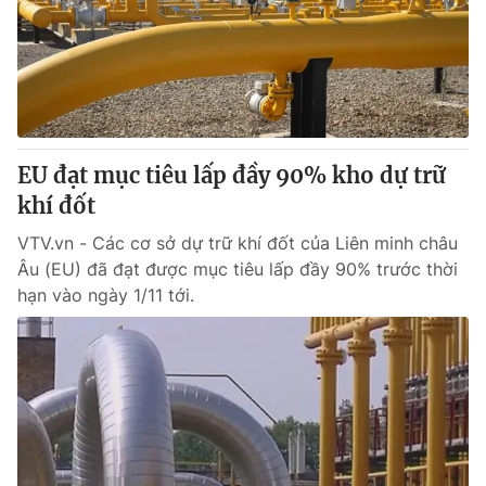
Giao lưu trực tuyến
Sản phẩm
Lịch phát sóng
Thị trường
Tư vấn
Chuyên mục khác
EU đạt mục tiêu lấp đầy 90% kho dự trữ
Emagazine
Podcast
khí đốt
VTV.vn - Các cơ sở dự trữ khí đốt của Liên minh châu
Photo
Infographic
Âu (EU) đã đạt được mục tiêu lấp đầy 90% trước thời
hạn vào ngày 1/11 tới.
Video
Shorts video
VTV Money
VTV Thể thao
VTV Sức khoẻ
Bất động sản