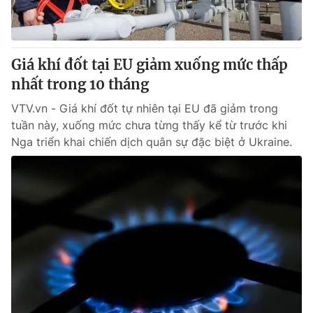
® Cấm sao chép dưới mọi hình thức nếu không có sự chấp
thuận bằng văn bản. Ghi rõ nguồn VTV.vn khi phát hành lại
Giá khí đốt tại EU giảm xuống mức thấp
thông tin từ website này.
nhất trong 10 tháng
VTV.vn - Giá khí đốt tự nhiên tại EU đã giảm trong
tuần này, xuống mức chưa từng thấy kể từ trước khi
Nga triển khai chiến dịch quân sự đặc biệt ở Ukraine.