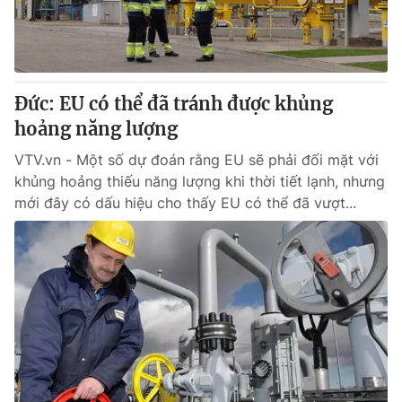
Giấy phép hoạt động báo in và báo điện tử số 483/GP-BTTTT
cấp ngày 29/12/2023
Tổng Biên tập:
Vũ Thanh Thủy
Phó Tổng Biên tập:
Nguyễn Thị Mỹ Hạnh, Phạm Quốc Thắng,
Đức: EU có thể đã tránh được khủng
Nguyễn Trọng Ninh
Tổng đài VTV:
hoảng năng lượng
024.38 355 931 - 024.38 355 932
Ðiện thoại Thời báo VTV:
024.66 897 897
VTV.vn - Một số dự đoán rằng EU sẽ phải đối mặt với
Email:
toasoan@vtv.vn
khủng hoảng thiếu năng lượng khi thời tiết lạnh, nhưng
Liên hệ quảng cáo:
024-7300.7108
mới đây có dấu hiệu cho thấy EU có thể đã vượt...