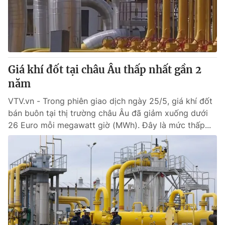
Thị trường 24h
Tấm lòng Việt
VTV4
Vươn mình bằng AI
VTV9
VTV8
Giá khí đốt tại châu Âu thấp nhất gần 2
năm
Liên hệ tòa soạn
English
VTV.vn - Trong phiên giao dịch ngày 25/5, giá khí đốt
bán buôn tại thị trường châu Âu đã giảm xuống dưới
26 Euro mỗi megawatt giờ (MWh). Đây là mức thấp...
THỜI BÁO VTV
Theo dõi báo trên
Cơ quan chủ quản:
Đài Truyền hình Việt Nam
Cơ quan báo chí:
Thời báo VTV