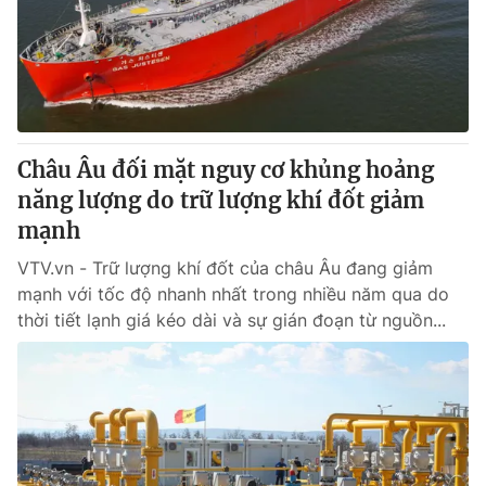
Tin tức
Kinh tế
Thế giới đó đây
Tài chính
Dữ liệu và đời sống
Câu chuyện quốc tế
Thị trường
Châu Âu đối mặt nguy cơ khủng hoảng
Truyền hình
Góc doanh nghiệp
năng lượng do trữ lượng khí đốt giảm
Phim VTV
mạnh
Giải trí
Hậu trường
VTV.vn - Trữ lượng khí đốt của châu Âu đang giảm
Điện ảnh
mạnh với tốc độ nhanh nhất trong nhiều năm qua do
Đời sống
Nhân vật
thời tiết lạnh giá kéo dài và sự gián đoạn từ nguồn...
Âm nhạc
Du lịch
Khán giả
Giáo dục
Sao
Làm đẹp
Giải sao mai
Tuyển sinh
Công nghệ
Chất lượng cuộc sống
Học trực tuyến
Hitech Công nghệ tương lai