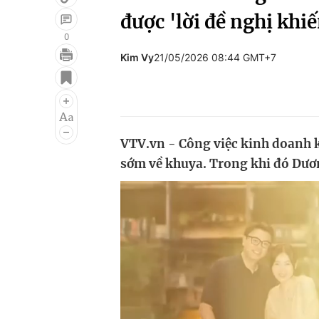
được 'lời đề nghị khi
0
Kim Vy
21/05/2026 08:44 GMT+7
Giải trí
Đời sống
Điện ảnh
Du lịch
Âm nhạc
Làm đẹp
VTV.vn - Công việc kinh doanh k
Sao
Chất lượng cuộc sốn
sớm về khuya. Trong khi đó Dươ