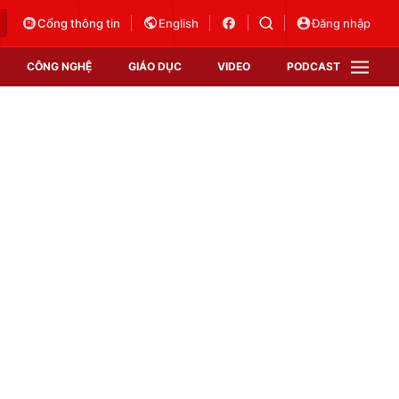
Cổng thông tin
English
Đăng nhập
CÔNG NGHỆ
GIÁO DỤC
VIDEO
PODCAST
VTV Money
VTV Thể thao
VTV Sức khoẻ
Bất động sản
Thị trường 24h
Tấm lòng Việt
Vươn mình bằng AI
VTV4
VTV8
VTV9
Lịch phát sóng
Giao lưu trực tuyến
Sự kiện