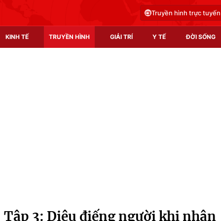
Truyền hình trực tuyến
KINH TẾ
TRUYỀN HÌNH
GIẢI TRÍ
Y TẾ
ĐỜI SỐNG
Pháp luật
Y tế
Truyền hình
Multimedia
Phim VTV
Video
Hậu trường
Shorts video
Nhân vật
Podcast
Khán giả
EMagazine
Giải sao mai
Photo
 Tập 3: Diệu điếng người khi nhận
Infographic