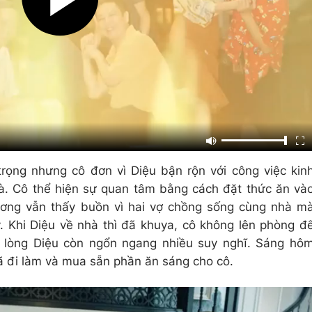
rọng nhưng cô đơn vì Diệu bận rộn với công việc kin
. Cô thể hiện sự quan tâm bằng cách đặt thức ăn và
ương vẫn thấy buồn vì hai vợ chồng sống cùng nhà m
 Khi Diệu về nhà thì đã khuya, cô không lên phòng đ
g lòng Diệu còn ngổn ngang nhiều suy nghĩ. Sáng hô
đã đi làm và mua sẵn phần ăn sáng cho cô.