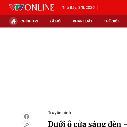
Thứ Bảy, 8/8/2026
CHÍNH TRỊ
XÃ HỘI
PHÁP LUẬT
THẾ GIỚI
Chính trị
Xã hội
Thế giới
Kinh tế
Tin tức
Tài chính
Thế giới đó đây
Thị trường
Câu chuyện quốc tế
Góc doanh nghiệp
Dữ liệu và đời sống
Truyền hình
Dưới ô cửa sáng đèn -