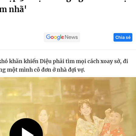
ếm nhã'
Góc ảnh
Giáo dục
Công nghệ
Chia sẻ
Tuyển sinh
Hitech Công ng
Học trực tuyến
Sản phẩm
hó khăn khiến Diệu phải tìm mọi cách xoay sở, đi
g
Thị trường
ng một mình cô đơn ở nhà đợi vợ.
Tư vấn