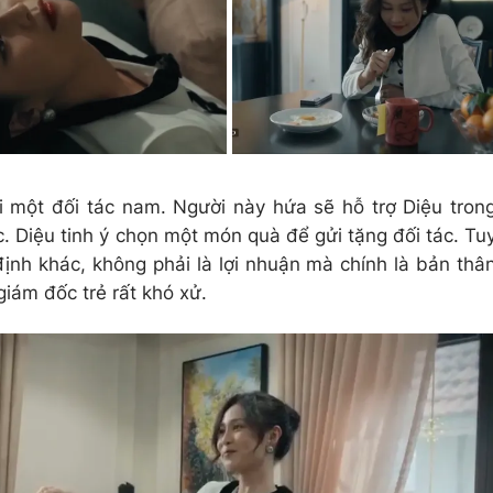
i một đối tác nam. Người này hứa sẽ hỗ trợ Diệu tron
 Diệu tinh ý chọn một món quà để gửi tặng đối tác. Tu
định khác, không phải là lợi nhuận mà chính là bản thâ
giám đốc trẻ rất khó xử.