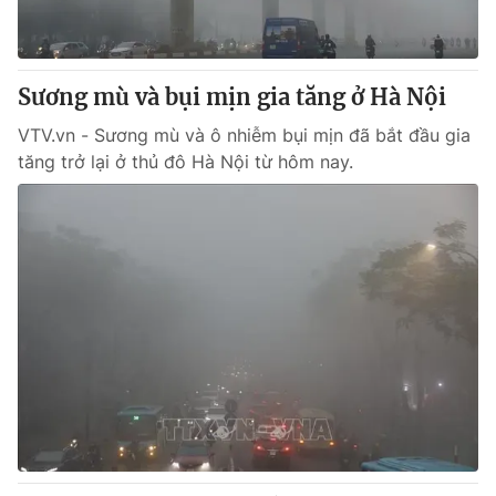
Giấy phép hoạt động báo in và báo điện tử số 483/GP-BTTTT
cấp ngày 29/12/2023
Tổng Biên tập:
Vũ Thanh Thủy
Sương mù và bụi mịn gia tăng ở Hà Nội
Phó Tổng Biên tập:
Nguyễn Thị Mỹ Hạnh, Phạm Quốc Thắng,
Nguyễn Trọng Ninh
VTV.vn - Sương mù và ô nhiễm bụi mịn đã bắt đầu gia
Tổng đài VTV:
024.38 355 931 - 024.38 355 932
tăng trở lại ở thủ đô Hà Nội từ hôm nay.
Ðiện thoại Thời báo VTV:
024.66 897 897
Email:
toasoan@vtv.vn
Liên hệ quảng cáo:
024-7300.7108