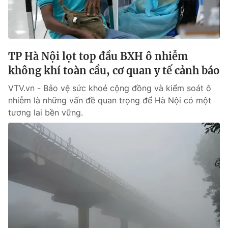
Thị trường 24h
Tấm lòng Việt
VTV4
Vươn mình bằng AI
TP Hà Nội lọt top đầu BXH ô nhiễm
VTV9
VTV8
không khí toàn cầu, cơ quan y tế cảnh báo
VTV.vn - Bảo vệ sức khoẻ cộng đồng và kiểm soát ô
Liên hệ tòa soạn
English
nhiễm là những vấn đề quan trọng để Hà Nội có một
tương lai bền vững.
THỜI BÁO VTV
Theo dõi báo trên
Cơ quan chủ quản:
Đài Truyền hình Việt Nam
Cơ quan báo chí:
Thời báo VTV