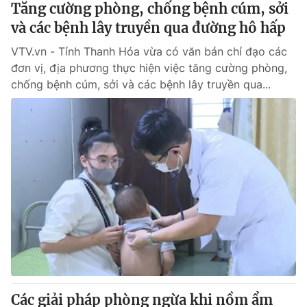
Tăng cường phòng, chống bệnh cúm, sởi
và các bệnh lây truyền qua đường hô hấp
® Cấm sao chép dưới mọi hình thức nếu không có sự chấp
VTV.vn - Tỉnh Thanh Hóa vừa có văn bản chỉ đạo các
thuận bằng văn bản. Ghi rõ nguồn VTV.vn khi phát hành lại
thông tin từ website này.
đơn vị, địa phương thực hiện việc tăng cường phòng,
chống bệnh cúm, sởi và các bệnh lây truyền qua...
Các giải pháp phòng ngừa khi nồm ẩm