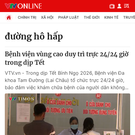
CHÍNH TRỊ
XÃ HỘI
PHÁP LUẬT
THẾ GIỚI
KINH TẾ
TRUYỀ
đường hô hấp
Chuyên mục
Bệnh viện vùng cao duy trì trực 24/24 giờ
Chính trị
trong dịp Tết
VTV.vn - Trong dịp Tết Bính Ngọ 2026, Bệnh viện Đa
Xã hội
khoa Tam Đường (Lai Châu) tổ chức trực 24/24 giờ,
bảo đảm việc khám chữa bệnh của người dân không...
Pháp luật
Y tế
Thế giới