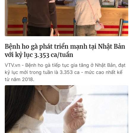
Tin tức
Kinh tế
Thế giới đó đây
Tài chính
Dữ liệu và đời sống
Câu chuyện quốc tế
Thị trường
Bệnh ho gà phát triển mạnh tại Nhật Bản
Truyền hình
Góc doanh nghiệp
với kỷ lục 3.353 ca/tuần
Phim VTV
Giải trí
VTV.vn - Bệnh ho gà tiếp tục gia tăng ở Nhật Bản, đạt
Hậu trường
kỷ lục mới trong tuần là 3.353 ca - mức cao nhất kể
Điện ảnh
từ năm 2018.
Đời sống
Nhân vật
Âm nhạc
Du lịch
Khán giả
Giáo dục
Sao
Làm đẹp
Giải sao mai
Tuyển sinh
Công nghệ
Chất lượng cuộc sống
Học trực tuyến
Hitech Công nghệ tương lai