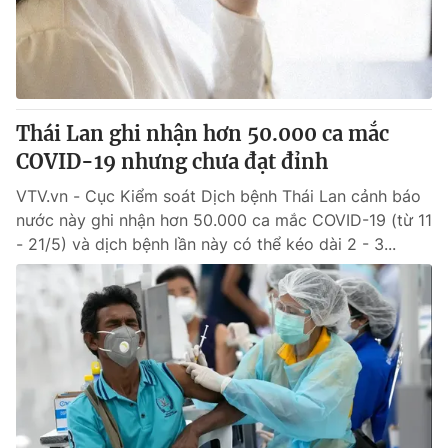
Giao lưu trực tuyến
Sản phẩm
Lịch phát sóng
Thị trường
Tư vấn
Thái Lan ghi nhận hơn 50.000 ca mắc
Chuyên mục khác
COVID-19 nhưng chưa đạt đỉnh
Emagazine
Podcast
VTV.vn - Cục Kiểm soát Dịch bệnh Thái Lan cảnh báo
nước này ghi nhận hơn 50.000 ca mắc COVID-19 (từ 11
Photo
Infographic
- 21/5) và dịch bệnh lần này có thể kéo dài 2 - 3...
Video
Shorts video
VTV Money
VTV Thể thao
VTV Sức khoẻ
Bất động sản