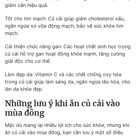
giảm cân hiệu quả.
Tốt cho tim mạch: Củ cải giúp giảm cholesterol xấu,
ngăn ngừa xơ vữa động mạch, bảo vệ sức khỏe tim
THỜI BÁO VTV
mạch.
Cải thiện chức năng gan: Các hoạt chất sinh học trong
Theo dõi báo trên
củ cải hỗ trợ gan hoạt động khỏe mạnh, tăng cường
giải độc cho cơ thể.
Cơ quan chủ quản:
Đài Truyền hình Việt Nam
Cơ quan báo chí:
Thời báo VTV
Làm đẹp da: Vitamin C và các chất chống oxy hóa
trong củ cải giúp làm sáng da, ngăn ngừa lão hóa, cho
Giấy phép hoạt động báo in và báo điện tử số 483/GP-BTTTT
cấp ngày 29/12/2023
làn da khỏe đẹp.
Tổng Biên tập:
Vũ Thanh Thủy
Những lưu ý khi ăn củ cải vào
Phó Tổng Biên tập:
Nguyễn Thị Mỹ Hạnh, Phạm Quốc Thắng,
mùa đông
Nguyễn Trọng Ninh
Tổng đài VTV:
024.38 355 931 - 024.38 355 932
Mặc dù mang lại nhiều lợi ích cho sức khỏe, nhưng khi
Ðiện thoại Thời báo VTV:
024.66 897 897
ăn củ cải vào mùa đông, bạn cần lưu ý một số điều