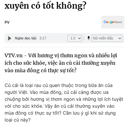
Chính trị
xuyên có tốt không?
Truyền hình
Văn hóa - Giải trí
Xã hội
Y tế
PV
Đời sống
Pháp luật
Công nghệ
Nghe đọc bài
3:17
Giáo dục
Y tế
VTV.vn - Với hương vị thơm ngon và nhiều lợi
ích cho sức khỏe, việc ăn củ cải thường xuyên
Thế giới
vào mùa đông có thực sự tốt?
Tin tức
Kinh tế
Củ cải là loại rau củ quen thuộc trong bữa ăn của
Thế giới đó đây
người Việt. Vào mùa đông, củ cải càng được ưa
Tài chính
chuộng bởi hương vị thơm ngon và những lợi ích tuyệt
Dữ liệu và đời sống
Câu chuyện quốc tế
vời cho sức khỏe. Vậy ăn củ cải thường xuyên vào
Thị trường
mùa đông có thực sự tốt? Cần lưu ý gì khi sử dụng
Truyền hình
loại củ này?
Góc doanh nghiệp