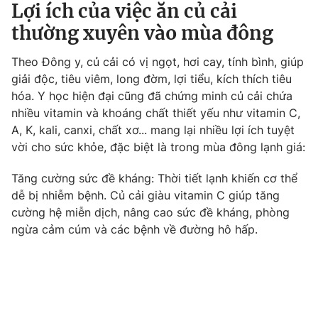
Phim VTV
Lợi ích của việc ăn củ cải
Giải trí
thường xuyên vào mùa đông
Hậu trường
Điện ảnh
Đời sống
Nhân vật
Theo Đông y, củ cải có vị ngọt, hơi cay, tính bình, giúp
Âm nhạc
giải độc, tiêu viêm, long đờm, lợi tiểu, kích thích tiêu
Du lịch
Khán giả
hóa. Y học hiện đại cũng đã chứng minh củ cải chứa
Giáo dục
Sao
nhiều vitamin và khoáng chất thiết yếu như vitamin C,
Làm đẹp
Giải sao mai
Tuyển sinh
A, K, kali, canxi, chất xơ... mang lại nhiều lợi ích tuyệt
Công nghệ
Chất lượng cuộc sống
vời cho sức khỏe, đặc biệt là trong mùa đông lạnh giá:
Học trực tuyến
Hitech Công nghệ tương lai
Tăng cường sức đề kháng: Thời tiết lạnh khiến cơ thể
Giao lưu trực tuyến
dễ bị nhiễm bệnh. Củ cải giàu vitamin C giúp tăng
Sản phẩm
cường hệ miễn dịch, nâng cao sức đề kháng, phòng
Lịch phát sóng
Thị trường
ngừa cảm cúm và các bệnh về đường hô hấp.
Tư vấn
Chuyên mục khác
Emagazine
Podcast