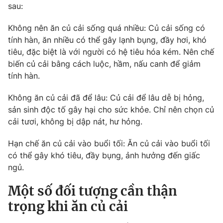
Email:
toasoan@vtv.vn
sau:
Liên hệ quảng cáo:
024-7300.7108
Không nên ăn củ cải sống quá nhiều: Củ cải sống có
tính hàn, ăn nhiều có thể gây lạnh bụng, đầy hơi, khó
tiêu, đặc biệt là với người có hệ tiêu hóa kém. Nên chế
biến củ cải bằng cách luộc, hầm, nấu canh để giảm
tính hàn.
Không ăn củ cải đã để lâu: Củ cải để lâu dễ bị hỏng,
sản sinh độc tố gây hại cho sức khỏe. Chỉ nên chọn củ
cải tươi, không bị dập nát, hư hỏng.
Hạn chế ăn củ cải vào buổi tối: Ăn củ cải vào buổi tối
có thể gây khó tiêu, đầy bụng, ảnh hưởng đến giấc
® Cấm sao chép dưới mọi hình thức nếu không có sự chấp
thuận bằng văn bản. Ghi rõ nguồn VTV.vn khi phát hành lại
ngủ.
thông tin từ website này.
Một số đối tượng cần thận
trọng khi ăn củ cải