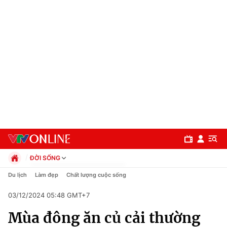
ĐỜI SỐNG
Chính trị
Du lịch
Làm đẹp
Chất lượng cuộc sống
Xã hội
03/12/2024 05:48 GMT+7
Pháp luật
Chuyên mục
Kinh tế
Mùa đông ăn củ cải thường
Thể thao