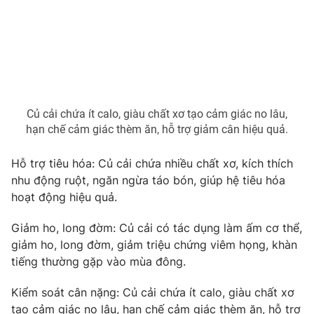
Photo
Infographic
Video
Shorts video
VTV Money
VTV Thể thao
Củ cải chứa ít calo, giàu chất xơ tạo cảm giác no lâu,
hạn chế cảm giác thèm ăn, hỗ trợ giảm cân hiệu quả.
VTV Sức khoẻ
Bất động sản
Hỗ trợ tiêu hóa: Củ cải chứa nhiều chất xơ, kích thích
nhu động ruột, ngăn ngừa táo bón, giúp hệ tiêu hóa
Thị trường 24h
Tấm lòng Việt
hoạt động hiệu quả.
VTV4
Vươn mình bằng AI
Giảm ho, long đờm: Củ cải có tác dụng làm ấm cơ thể,
giảm ho, long đờm, giảm triệu chứng viêm họng, khàn
tiếng thường gặp vào mùa đông.
VTV9
VTV8
Kiểm soát cân nặng: Củ cải chứa ít calo, giàu chất xơ
Liên hệ tòa soạn
English
tạo cảm giác no lâu, hạn chế cảm giác thèm ăn, hỗ trợ