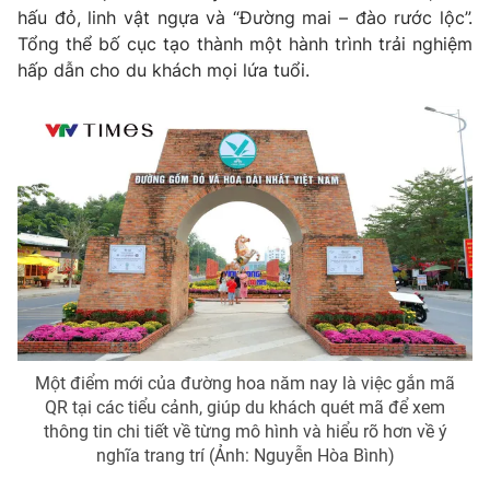
hấu đỏ, linh vật ngựa và “Đường mai – đào rước lộc”.
Tổng thể bố cục tạo thành một hành trình trải nghiệm
hấp dẫn cho du khách mọi lứa tuổi.
THỜI BÁO VTV
Theo dõi báo trên
Cơ quan chủ quản:
Đài Truyền hình Việt Nam
Cơ quan báo chí:
Thời báo VTV
Giấy phép hoạt động báo in và báo điện tử số 483/GP-BTTTT
cấp ngày 29/12/2023
Một điểm mới của đường hoa năm nay là việc gắn mã
Tổng Biên tập:
Vũ Thanh Thủy
QR tại các tiểu cảnh, giúp du khách quét mã để xem
Phó Tổng Biên tập:
Nguyễn Thị Mỹ Hạnh, Phạm Quốc Thắng,
thông tin chi tiết về từng mô hình và hiểu rõ hơn về ý
Nguyễn Trọng Ninh
nghĩa trang trí (Ảnh: Nguyễn Hòa Bình)
Tổng đài VTV:
024.38 355 931 - 024.38 355 932