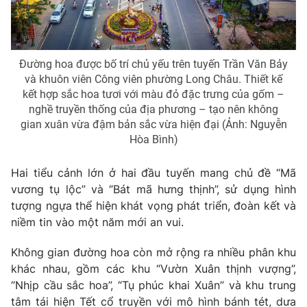
Photo
Infographic
Video
Shorts video
Đường hoa được bố trí chủ yếu trên tuyến Trần Văn Bảy
và khuôn viên Công viên phường Long Châu. Thiết kế
kết hợp sắc hoa tươi với màu đỏ đặc trưng của gốm –
VTV Money
VTV Thể thao
nghề truyền thống của địa phương – tạo nên không
gian xuân vừa đậm bản sắc vừa hiện đại (Ảnh: Nguyễn
Hòa Bình)
VTV Sức khoẻ
Bất động sản
Hai tiểu cảnh lớn ở hai đầu tuyến mang chủ đề “Mã
Thị trường 24h
Tấm lòng Việt
vương tụ lộc” và “Bát mã hưng thịnh”, sử dụng hình
tượng ngựa thể hiện khát vọng phát triển, đoàn kết và
VTV4
Vươn mình bằng AI
niềm tin vào một năm mới an vui.
Không gian đường hoa còn mở rộng ra nhiều phân khu
VTV9
VTV8
khác nhau, gồm các khu “Vườn Xuân thịnh vượng”,
“Nhịp cầu sắc hoa”, “Tụ phúc khai Xuân” và khu trung
Liên hệ tòa soạn
English
tâm tái hiện Tết cổ truyền với mô hình bánh tét, dưa