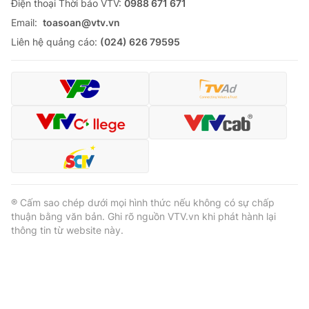
Ðiện thoại Thời báo VTV:
0988 671 671
Email:
toasoan@vtv.vn
Liên hệ quảng cáo:
(024) 626 79595
® Cấm sao chép dưới mọi hình thức nếu không có sự chấp
thuận bằng văn bản. Ghi rõ nguồn VTV.vn khi phát hành lại
thông tin từ website này.