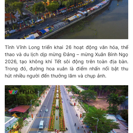
Phim VTV
Giải trí
Hậu trường
Điện ảnh
Đời sống
Nhân vật
Âm nhạc
Du lịch
Khán giả
Giáo dục
Sao
Tỉnh Vĩnh Long triển khai 26 hoạt động văn hóa, thể
Làm đẹp
Giải sao mai
Tuyển sinh
thao và du lịch dịp mừng Đảng – mừng Xuân Bính Ngọ
Công nghệ
Chất lượng cuộc sống
2026, tạo không khí Tết sôi động trên toàn địa bàn.
Học trực tuyến
Trong đó, đường hoa xuân là điểm nhấn nổi bật thu
Hitech Công nghệ tương lai
Giao lưu trực tuyến
hút nhiều người đến thưởng lãm và chụp ảnh.
Sản phẩm
Lịch phát sóng
Thị trường
Tư vấn
Chuyên mục khác
Emagazine
Podcast