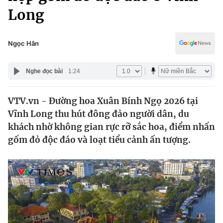
Chính trị
Long
Truyền hình
Văn hóa - Giải trí
Xã hội
Y tế
Ngọc Hân
Đời sống
Pháp luật
Công nghệ
Nghe đọc bài
1:24
Giáo dục
Y tế
VTV.vn - Đường hoa Xuân Bính Ngọ 2026 tại
Vĩnh Long thu hút đông đảo người dân, du
Thế giới
khách nhờ không gian rực rỡ sắc hoa, điểm nhấn
Tin tức
gốm đỏ độc đáo và loạt tiểu cảnh ấn tượng.
Kinh tế
Thế giới đó đây
Tài chính
Dữ liệu và đời sống
Câu chuyện quốc tế
Thị trường
Truyền hình
Góc doanh nghiệp