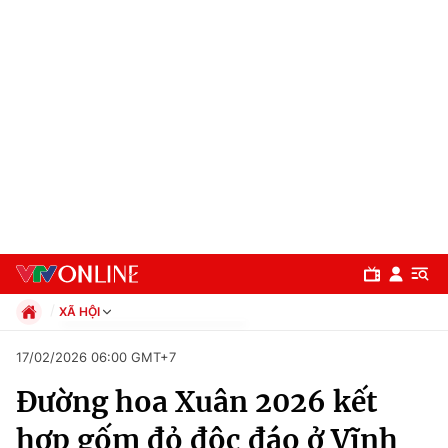
XÃ HỘI
Chính trị
17/02/2026 06:00 GMT+7
Xã hội
Đường hoa Xuân 2026 kết
Pháp luật
Chuyên mục
Kinh tế
hợp gốm đỏ độc đáo ở Vĩnh
Thể thao