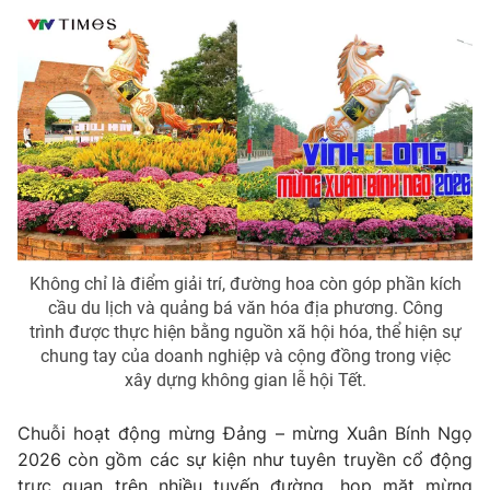
Ðiện thoại Thời báo VTV:
024.66 897 897
Email:
toasoan@vtv.vn
Liên hệ quảng cáo:
024-7300.7108
Không chỉ là điểm giải trí, đường hoa còn góp phần kích
cầu du lịch và quảng bá văn hóa địa phương. Công
trình được thực hiện bằng nguồn xã hội hóa, thể hiện sự
chung tay của doanh nghiệp và cộng đồng trong việc
xây dựng không gian lễ hội Tết.
® Cấm sao chép dưới mọi hình thức nếu không có sự chấp
thuận bằng văn bản. Ghi rõ nguồn VTV.vn khi phát hành lại
thông tin từ website này.
Chuỗi hoạt động mừng Đảng – mừng Xuân Bính Ngọ
2026 còn gồm các sự kiện như tuyên truyền cổ động
trực quan trên nhiều tuyến đường, họp mặt mừng