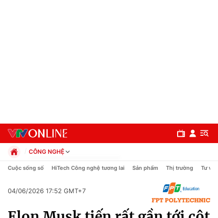
CÔNG NGHỆ
Chính trị
Cuộc sống số
HiTech Công nghệ tương lai
Sản phẩm
Thị trường
Tư vấn
Xã hội
Pháp luật
04/06/2026 17:52 GMT+7
Chuyên mục
Kinh tế
Elon Musk tiến rất gần tới cột
Thể thao