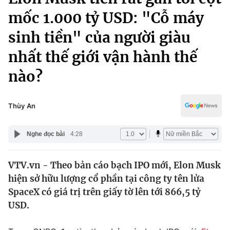
Chính trị
Truyền hình
mốc 1.000 tỷ USD: "Cỗ máy
Văn hóa - Giải trí
Xã hội
sinh tiền" của người giàu
Y tế
Đời sống
nhất thế giới vận hành thế
Pháp luật
Công nghệ
nào?
Giáo dục
Y tế
Thùy An
Thế giới
Nghe đọc bài
4:28
Tin tức
Kinh tế
Thế giới đó đây
VTV.vn - Theo bản cáo bạch IPO mới, Elon Musk
Tài chính
hiện sở hữu lượng cổ phần tại công ty tên lửa
Dữ liệu và đời sống
Câu chuyện quốc tế
SpaceX có giá trị trên giấy tờ lên tới 866,5 tỷ
Thị trường
USD.
Truyền hình
Góc doanh nghiệp