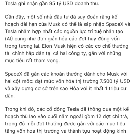
Email:
toasoan@vtv.vn
Tesla ghi nhận gần 95 tỷ USD doanh thu.
Liên hệ quảng cáo:
024-7300.7108
Gần đây, một số nhà đầu tư đã suy đoán rằng kế
hoạch dài hạn của Musk có thể là sáp nhập SpaceX và
Tesla nhằm hợp nhất các nguồn lực trí tuệ nhân tạo
(AI) cũng như đơn giản hóa các đợt huy động vốn
trong tương lai. Elon Musk hiện có các cơ chế thưởng
tài chính hấp dẫn tại cả hai công ty, gắn với những
mục tiêu rất tham vọng.
SpaceX đã gắn các khoản thưởng dành cho Musk với
hai cột mốc: đạt mức vốn hóa thị trường 7.500 tỷ USD
và xây dựng cơ sở trên sao Hỏa với ít nhất 1 triệu cư
® Cấm sao chép dưới mọi hình thức nếu không có sự chấp
dân.
thuận bằng văn bản. Ghi rõ nguồn VTV.vn khi phát hành lại
thông tin từ website này.
Trong khi đó, các cổ đông Tesla đã thông qua một kế
hoạch thù lao vào cuối năm ngoái gồm 12 đợt chi trả,
trong đó mỗi đợt thưởng được gắn với các mục tiêu
tăng vốn hóa thị trường và thành tựu hoạt động kinh