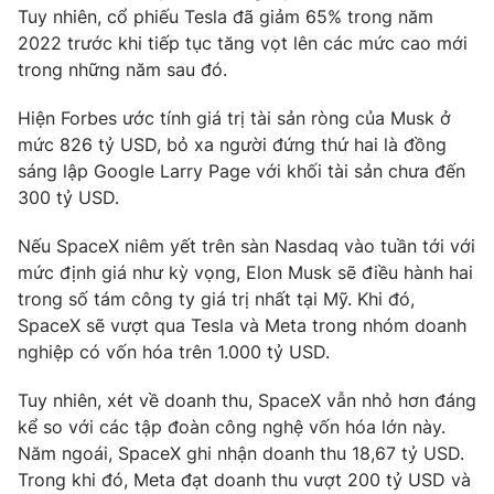
Tuy nhiên, cổ phiếu Tesla đã giảm 65% trong năm
2022 trước khi tiếp tục tăng vọt lên các mức cao mới
trong những năm sau đó.
THỜI BÁO VTV
Hiện Forbes ước tính giá trị tài sản ròng của Musk ở
mức 826 tỷ USD, bỏ xa người đứng thứ hai là đồng
sáng lập Google Larry Page với khối tài sản chưa đến
Theo dõi báo trên
300 tỷ USD.
Cơ quan chủ quản:
Đài Truyền hình Việt Nam
Nếu SpaceX niêm yết trên sàn Nasdaq vào tuần tới với
Cơ quan báo chí:
Thời báo VTV
mức định giá như kỳ vọng, Elon Musk sẽ điều hành hai
trong số tám công ty giá trị nhất tại Mỹ. Khi đó,
Giấy phép hoạt động báo in và báo điện tử số 483/GP-BTTTT
cấp ngày 29/12/2023
SpaceX sẽ vượt qua Tesla và Meta trong nhóm doanh
nghiệp có vốn hóa trên 1.000 tỷ USD.
Tổng Biên tập:
Vũ Thanh Thủy
Phó Tổng Biên tập:
Nguyễn Thị Mỹ Hạnh, Phạm Quốc Thắng,
Tuy nhiên, xét về doanh thu, SpaceX vẫn nhỏ hơn đáng
Nguyễn Trọng Ninh
kể so với các tập đoàn công nghệ vốn hóa lớn này.
Tổng đài VTV:
024.38 355 931 - 024.38 355 932
Năm ngoái, SpaceX ghi nhận doanh thu 18,67 tỷ USD.
Ðiện thoại Thời báo VTV:
024.66 897 897
Trong khi đó, Meta đạt doanh thu vượt 200 tỷ USD và