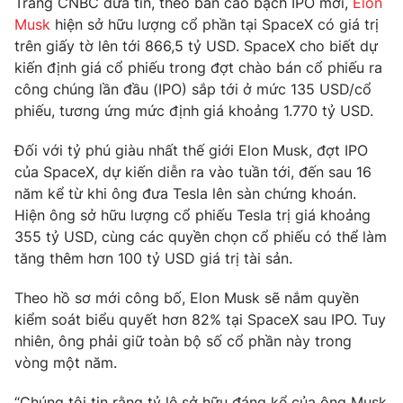
Trang CNBC đưa tin, theo bản cáo bạch IPO mới,
Elon
Phim VTV
Giải trí
Musk
hiện sở hữu lượng cổ phần tại SpaceX có giá trị
Hậu trường
trên giấy tờ lên tới 866,5 tỷ USD. SpaceX cho biết dự
Điện ảnh
kiến định giá cổ phiếu trong đợt chào bán cổ phiếu ra
Đời sống
Nhân vật
công chúng lần đầu (IPO) sắp tới ở mức 135 USD/cổ
Âm nhạc
Du lịch
phiếu, tương ứng mức định giá khoảng 1.770 tỷ USD.
Khán giả
Giáo dục
Sao
Làm đẹp
Giải sao mai
Đối với tỷ phú giàu nhất thế giới Elon Musk, đợt IPO
Tuyển sinh
của SpaceX, dự kiến diễn ra vào tuần tới, đến sau 16
Công nghệ
Chất lượng cuộc sống
năm kể từ khi ông đưa Tesla lên sàn chứng khoán.
Học trực tuyến
Hitech Công nghệ tương lai
Hiện ông sở hữu lượng cổ phiếu Tesla trị giá khoảng
Giao lưu trực tuyến
355 tỷ USD, cùng các quyền chọn cổ phiếu có thể làm
Sản phẩm
tăng thêm hơn 100 tỷ USD giá trị tài sản.
Lịch phát sóng
Thị trường
Theo hồ sơ mới công bố, Elon Musk sẽ nắm quyền
kiểm soát biểu quyết hơn 82% tại SpaceX sau IPO. Tuy
Tư vấn
nhiên, ông phải giữ toàn bộ số cổ phần này trong
Chuyên mục khác
vòng một năm.
Emagazine
Podcast
“Chúng tôi tin rằng tỷ lệ sở hữu đáng kể của ông Musk