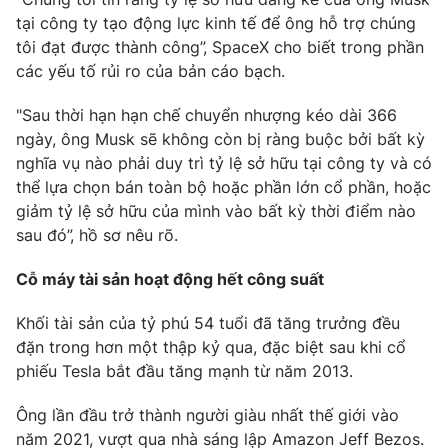
tại công ty tạo động lực kinh tế để ông hỗ trợ chúng
Photo
Infographic
tôi đạt được thành công”, SpaceX cho biết trong phần
các yếu tố rủi ro của bản cáo bạch.
Video
Shorts video
"Sau thời hạn hạn chế chuyển nhượng kéo dài 366
ngày, ông Musk sẽ không còn bị ràng buộc bởi bất kỳ
VTV Money
VTV Thể thao
nghĩa vụ nào phải duy trì tỷ lệ sở hữu tại công ty và có
thể lựa chọn bán toàn bộ hoặc phần lớn cổ phần, hoặc
VTV Sức khoẻ
Bất động sản
giảm tỷ lệ sở hữu của mình vào bất kỳ thời điểm nào
sau đó”, hồ sơ nêu rõ.
Thị trường 24h
Tấm lòng Việt
Cỗ máy tài sản hoạt động hết công suất
VTV4
Vươn mình bằng AI
Khối tài sản của tỷ phú 54 tuổi đã tăng trưởng đều
đặn trong hơn một thập kỷ qua, đặc biệt sau khi cổ
phiếu Tesla bắt đầu tăng mạnh từ năm 2013.
VTV9
VTV8
Ông lần đầu trở thành người giàu nhất thế giới vào
Liên hệ tòa soạn
English
năm 2021, vượt qua nhà sáng lập Amazon Jeff Bezos.