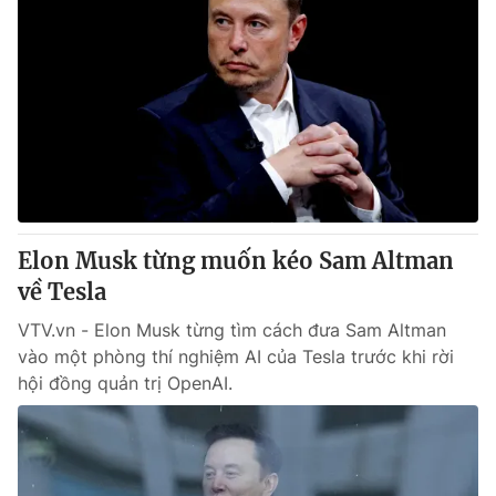
Elon Musk từng muốn kéo Sam Altman
về Tesla
VTV.vn - Elon Musk từng tìm cách đưa Sam Altman
vào một phòng thí nghiệm AI của Tesla trước khi rời
hội đồng quản trị OpenAI.