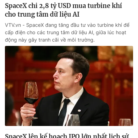
SpaceX chi 2,8 tỷ USD mua turbine khí
cho trung tâm dữ liệu AI
VTV.vn - SpaceX đang tăng đầu tư vào turbine khí để
cấp điện cho các trung tâm dữ liệu AI, giữa lúc hoạt
động này gây tranh cãi về môi trường.
SpaceX lên kế hoạch IPO lớn nhất lịch sử