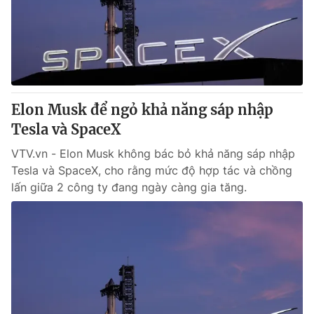
Tin tức
Kinh tế
Thế giới đó đây
Tài chính
Dữ liệu và đời sống
Câu chuyện quốc tế
Thị trường
Elon Musk để ngỏ khả năng sáp nhập
Truyền hình
Góc doanh nghiệp
Tesla và SpaceX
Phim VTV
Giải trí
VTV.vn - Elon Musk không bác bỏ khả năng sáp nhập
Hậu trường
Tesla và SpaceX, cho rằng mức độ hợp tác và chồng
Điện ảnh
lấn giữa 2 công ty đang ngày càng gia tăng.
Đời sống
Nhân vật
Âm nhạc
Du lịch
Khán giả
Giáo dục
Sao
Làm đẹp
Giải sao mai
Tuyển sinh
Công nghệ
Chất lượng cuộc sống
Học trực tuyến
Hitech Công nghệ tương lai