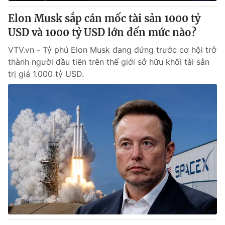
Elon Musk sắp cán mốc tài sản 1000 tỷ
® Cấm sao chép dưới mọi hình thức nếu không có sự chấp
USD và 1000 tỷ USD lớn đến mức nào?
thuận bằng văn bản. Ghi rõ nguồn VTV.vn khi phát hành lại
thông tin từ website này.
VTV.vn - Tỷ phú Elon Musk đang đứng trước cơ hội trở
thành người đầu tiên trên thế giới sở hữu khối tài sản
trị giá 1.000 tỷ USD.