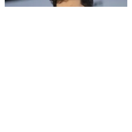
Tin mới
Video
Live
Emagazine
Trang chủ
Elon Musk dàn xếp vụ kiện với SEC
VTV.vn - Elon Musk sẽ nộp phạt 1,5 triệu USD để dàn
xếp vụ kiện của SEC liên quan việc công bố giao dịch
Twitter.