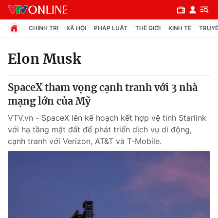
CHÍNH TRỊ
XÃ HỘI
PHÁP LUẬT
THẾ GIỚI
KINH TẾ
TRUYỀ
Elon Musk
Chuyên mục
SpaceX tham vọng cạnh tranh với 3 nhà
Chính trị
mạng lớn của Mỹ
VTV.vn - SpaceX lên kế hoạch kết hợp vệ tinh Starlink
Xã hội
với hạ tầng mặt đất để phát triển dịch vụ di động,
cạnh tranh với Verizon, AT&T và T-Mobile.
Pháp luật
Y tế
Thế giới