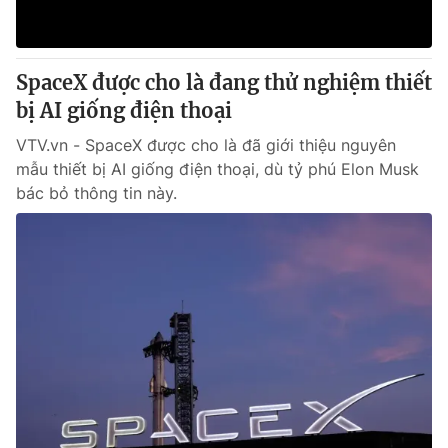
Thị trường 24h
Tấm lòng Việt
VTV4
Vươn mình bằng AI
SpaceX được cho là đang thử nghiệm thiết
bị AI giống điện thoại
VTV9
VTV8
VTV.vn - SpaceX được cho là đã giới thiệu nguyên
mẫu thiết bị AI giống điện thoại, dù tỷ phú Elon Musk
Liên hệ tòa soạn
English
bác bỏ thông tin này.
THỜI BÁO VTV
Theo dõi báo trên
Cơ quan chủ quản:
Đài Truyền hình Việt Nam
Cơ quan báo chí:
Thời báo VTV