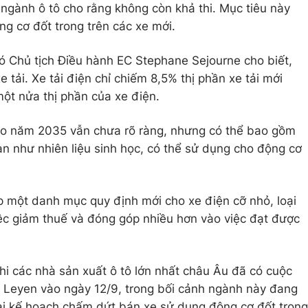
ngành ô tô cho rằng không còn khả thi. Mục tiêu này
g cơ đốt trong trên các xe mới.
ó Chủ tịch Điều hành EC Stephane Sejourne cho biết,
 tải. Xe tải điện chỉ chiếm 8,5% thị phần xe tải mới
ột nửa thị phần của xe điện.
cho năm 2035 vẫn chưa rõ ràng, nhưng có thể bao gồm
ạn như nhiên liệu sinh học, có thể sử dụng cho động cơ
ập một danh mục quy định mới cho xe điện cỡ nhỏ, loại
iệc giảm thuế và đóng góp nhiều hơn vào việc đạt được
hi các nhà sản xuất ô tô lớn nhất châu Âu đã có cuộc
r Leyen vào ngày 12/9, trong bối cảnh ngành này đang
ại kế hoạch chấm dứt bán xe sử dụng động cơ đốt trong