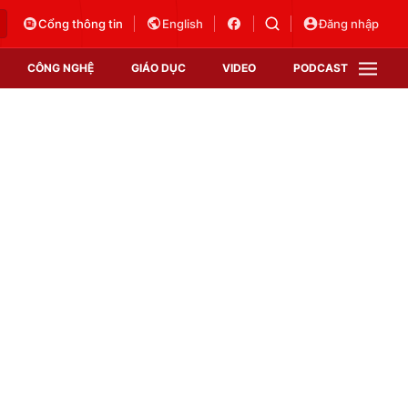
Cổng thông tin
English
Đăng nhập
CÔNG NGHỆ
GIÁO DỤC
VIDEO
PODCAST
VTV Money
VTV Thể thao
VTV Sức khoẻ
Bất động sản
Thị trường 24h
Tấm lòng Việt
Vươn mình bằng AI
VTV4
VTV8
VTV9
Lịch phát sóng
Giao lưu trực tuyến
Sự kiện