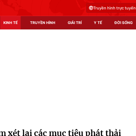
Truyền hình trực tuyến
KINH TẾ
TRUYỀN HÌNH
GIẢI TRÍ
Y TẾ
ĐỜI SỐNG
Pháp luật
Y tế
Truyền hình
Multimedia
Phim VTV
Video
Hậu trường
Shorts video
Nhân vật
Podcast
Khán giả
EMagazine
Giải sao mai
Photo
 xét lại các mục tiêu phát thải
Infographic