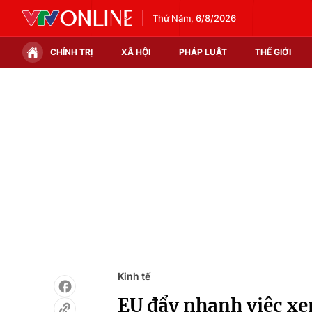
Thứ Năm, 6/8/2026
CHÍNH TRỊ
XÃ HỘI
PHÁP LUẬT
THẾ GIỚI
Chính trị
Xã hội
Thế giới
Kinh tế
Tin tức
Tài chính
Thế giới đó đây
Thị trường
Câu chuyện quốc tế
Góc doanh nghiệp
Dữ liệu và đời sống
Kinh tế
EU đẩy nhanh việc xem