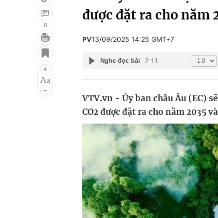
được đặt ra cho năm 
0
PV
13/09/2025 14:25 GMT+7
Giải trí
Đời sống
2:11
Nghe đọc bài
Điện ảnh
Du lịch
Âm nhạc
Làm đẹp
VTV.vn - Ủy ban châu Âu (EC) sẽ 
Sao
Chất lượng cuộc sốn
CO2 được đặt ra cho năm 2035 và