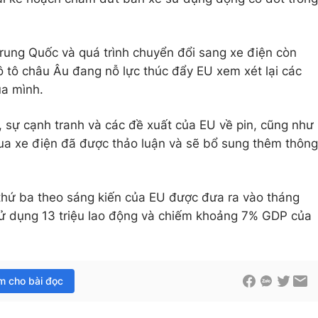
Trung Quốc và quá trình chuyển đổi sang xe điện còn
ô tô châu Âu đang nỗ lực thúc đẩy EU xem xét lại các
ủa mình.
i, sự cạnh tranh và các đề xuất của EU về pin, cũng như
ua xe điện đã được thảo luận và sẽ bổ sung thêm thông
thứ ba theo sáng kiến của EU được đưa ra vào tháng
sử dụng 13 triệu lao động và chiếm khoảng 7% GDP của
im cho bài đọc