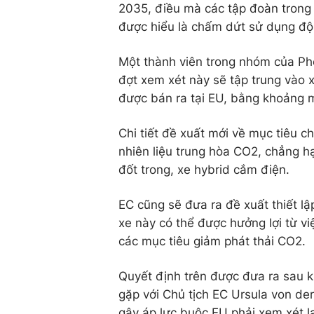
2035, điều mà các tập đoàn trong 
được hiểu là chấm dứt sử dụng độn
Một thành viên trong nhóm của Ph
đợt xem xét này sẽ tập trung vào xe
được bán ra tại EU, bằng khoảng m
Chi tiết đề xuất mới về mục tiêu 
nhiên liệu trung hòa CO2, chẳng h
đốt trong, xe hybrid cắm điện.
EC cũng sẽ đưa ra đề xuất thiết l
xe này có thể được hưởng lợi từ v
các mục tiêu giảm phát thải CO2.
Quyết định trên được đưa ra sau k
gặp với Chủ tịch EC Ursula von de
gây áp lực buộc EU phải xem xét l