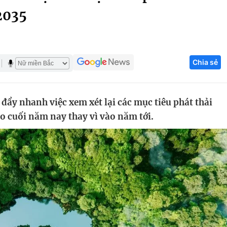
2035
Góc ảnh
Giáo dục
Công nghệ
Chia sẻ
Tuyển sinh
Hitech Công ng
Học trực tuyến
Sản phẩm
đẩy nhanh việc xem xét lại các mục tiêu phát thải
g
Thị trường
o cuối năm nay thay vì vào năm tới.
Tư vấn