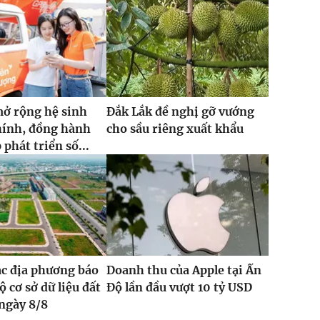
ở rộng hệ sinh
Đắk Lắk đề nghị gỡ vướng
chính, đồng hành
cho sầu riêng xuất khẩu
phát triển số...
ác địa phương báo
Doanh thu của Apple tại Ấn
ộ cơ sở dữ liệu đất
Độ lần đầu vượt 10 tỷ USD
 ngày 8/8