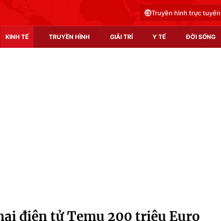
Truyền hình trực tuyến
KINH TẾ
TRUYỀN HÌNH
GIẢI TRÍ
Y TẾ
ĐỜI SỐNG
Pháp luật
Y tế
Truyền hình
Multimedia
Phim VTV
Video
Hậu trường
Shorts video
Nhân vật
Podcast
Khán giả
EMagazine
Giải sao mai
Photo
ại điện tử Temu 200 triệu Euro
Infographic