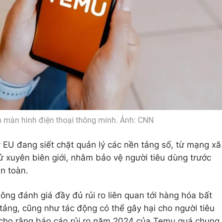
 màn hình điện thoại thông minh. Ảnh: CNN
y EU đang siết chặt quản lý các nền tảng số, từ mạng xã
ử xuyên biên giới, nhằm bảo vệ người tiêu dùng trước
n toàn.
g đánh giá đầy đủ rủi ro liên quan tới hàng hóa bất
ảng, cũng như tác động có thể gây hại cho người tiêu
cho rằng báo cáo rủi ro năm 2024 của Temu quá chung