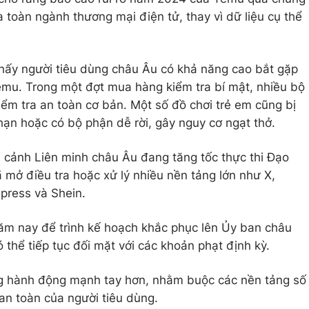
 toàn ngành thương mại điện tử, thay vì dữ liệu cụ thể
thấy người tiêu dùng châu Âu có khả năng cao bắt gặp
mu. Trong một đợt mua hàng kiểm tra bí mật, nhiều bộ
iểm tra an toàn cơ bản. Một số đồ chơi trẻ em cũng bị
hạn hoặc có bộ phận dễ rời, gây nguy cơ ngạt thở.
 cảnh Liên minh châu Âu đang tăng tốc thực thi Đạo
đã mở điều tra hoặc xử lý nhiều nền tảng lớn như X,
xpress và Shein.
ăm nay để trình kế hoạch khắc phục lên Ủy ban châu
 thể tiếp tục đối mặt với các khoản phạt định kỳ.
g hành động mạnh tay hơn, nhằm buộc các nền tảng số
 an toàn của người tiêu dùng.