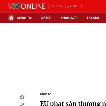
Thứ Tư, 5/8/2026
CHÍNH TRỊ
XÃ HỘI
PHÁP LUẬT
THẾ GIỚI
Chính trị
Xã hội
Thế giới
Kinh tế
Tin tức
Tài chính
Thế giới đó đây
Thị trường
Câu chuyện quốc tế
Góc doanh nghiệp
Dữ liệu và đời sống
Kinh tế
EU phạt sàn thương m