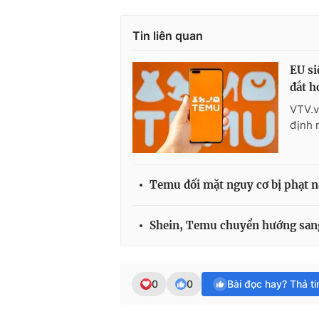
Tin liên quan
EU si
đắt h
VTV.v
định 
Temu đối mặt nguy cơ bị phạt n
Shein, Temu chuyển hướng san
0
0
Bài đọc hay? Thả t