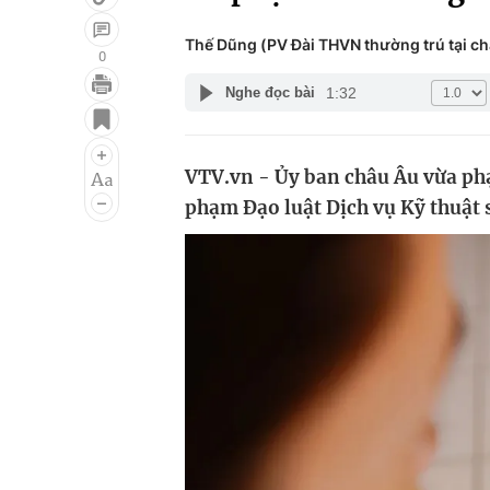
Thế Dũng (PV Đài THVN thường trú tại c
0
1:32
Nghe đọc bài
Giải trí
Đời sống
Điện ảnh
Du lịch
VTV.vn - Ủy ban châu Âu vừa phạ
Âm nhạc
Làm đẹp
phạm Đạo luật Dịch vụ Kỹ thuật 
Sao
Chất lượng cuộc sốn