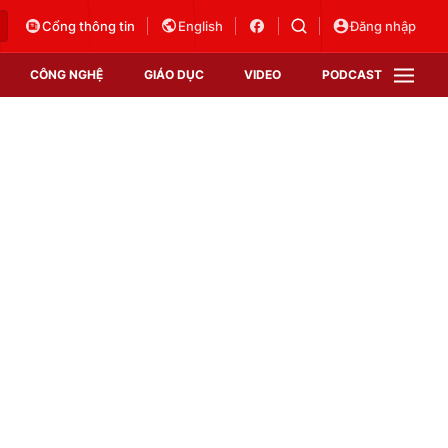
Cổng thông tin
English
Đăng nhập
CÔNG NGHỆ
GIÁO DỤC
VIDEO
PODCAST
VTV Money
VTV Thể thao
VTV Sức khoẻ
Bất động sản
Thị trường 24h
Tấm lòng Việt
Vươn mình bằng AI
VTV4
VTV8
VTV9
Lịch phát sóng
Giao lưu trực tuyến
Sự kiện