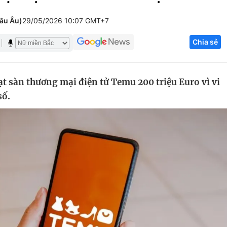
Góc ảnh
hâu Âu)
29/05/2026 10:07 GMT+7
Chia sẻ
Giáo dục
Công nghệ
Tuyển sinh
Hitech Công ng
t sàn thương mại điện tử Temu 200 triệu Euro vì vi
Học trực tuyến
Sản phẩm
số.
g
Thị trường
Tư vấn