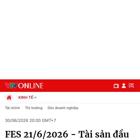
KINH TẾ
Chính trị
Tài chính
Thị trường
Góc doanh nghiệp
Xã hội
30/06/2026 20:00 GMT+7
Pháp luật
Chuyên mục
Kinh tế
FES 21/6/2026 - Tài sản đầu
Thể thao