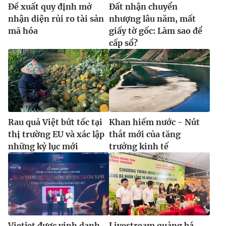
Ðề xuất quy định mở
Đất nhận chuyển
nhận diện rủi ro tài sản
nhượng lâu năm, mất
mã hóa
giấy tờ gốc: Làm sao để
cấp sổ?
Rau quả Việt bứt tốc tại
Khan hiếm nước - Nút
thị trường EU và xác lập
thắt mới của tăng
những kỷ lục mới
trưởng kinh tế
Vietjet được vinh danh
Livestream quảng bá