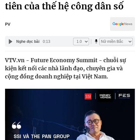
Chính trị
tiên của thế hệ công dân số
Truyền hình
Văn hóa - Giải trí
Xã hội
Y tế
PV
Đời sống
Pháp luật
Công nghệ
Nghe đọc bài
0:13
Giáo dục
Y tế
VTV.vn - Future Economy Summit - chuỗi sự
kiện kết nối các nhà lãnh đạo, chuyên gia và
Thế giới
cộng đồng doanh nghiệp tại Việt Nam.
Tin tức
Kinh tế
Thế giới đó đây
Tài chính
Dữ liệu và đời sống
Câu chuyện quốc tế
Thị trường
Truyền hình
Góc doanh nghiệp