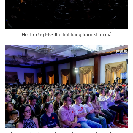
Photo
Infographic
Video
Shorts video
Hội trường FES thu hút hàng trăm khán giả
VTV Money
VTV Thể thao
VTV Sức khoẻ
Bất động sản
Thị trường 24h
Tấm lòng Việt
VTV4
Vươn mình bằng AI
VTV9
VTV8
Liên hệ tòa soạn
English