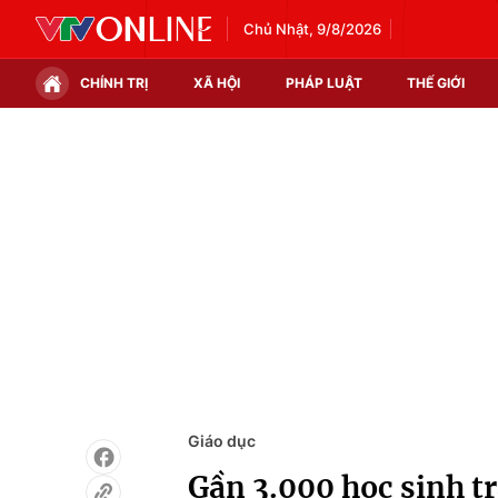
Chủ Nhật, 9/8/2026
CHÍNH TRỊ
XÃ HỘI
PHÁP LUẬT
THẾ GIỚI
Chính trị
Xã hội
Thế giới
Kinh tế
Tin tức
Tài chính
Thế giới đó đây
Thị trường
Câu chuyện quốc tế
Góc doanh nghiệp
Dữ liệu và đời sống
Giáo dục
Gần 3.000 học sinh tr