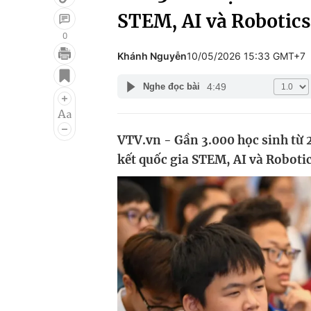
STEM, AI và Robotic
0
Khánh Nguyễn
10/05/2026 15:33 GMT+7
Giải trí
Đời sống
4:49
Nghe đọc bài
Điện ảnh
Du lịch
Âm nhạc
Làm đẹp
VTV.vn - Gần 3.000 học sinh từ 2
Sao
Chất lượng cuộc sốn
kết quốc gia STEM, AI và Roboti