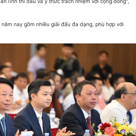
bản lĩnh thi đấu và ý thức trách nhiệm với cộng đồng",
 năm nay gồm nhiều giải đấu đa dạng, phù hợp với
.