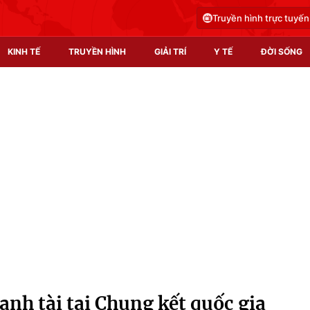
Truyền hình trực tuyến
KINH TẾ
TRUYỀN HÌNH
GIẢI TRÍ
Y TẾ
ĐỜI SỐNG
Pháp luật
Y tế
Truyền hình
Multimedia
Phim VTV
Video
Hậu trường
Shorts video
Nhân vật
Podcast
Khán giả
EMagazine
Giải sao mai
Photo
anh tài tại Chung kết quốc gia
Infographic