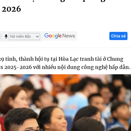
s 2026
Góc ảnh
Giáo dục
Công nghệ
Chia sẻ
Tuyển sinh
Hitech Công ng
Học trực tuyến
Sản phẩm
9 tỉnh, thành hội tụ tại Hòa Lạc tranh tài ở Chung
g
Thị trường
cs 2025-2026 với nhiều nội dung công nghệ hấp dẫn.
Tư vấn