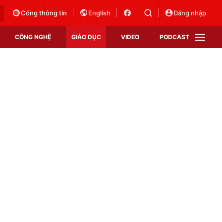
Cổng thông tin
English
Đăng nhập
CÔNG NGHỆ
GIÁO DỤC
VIDEO
PODCAST
VTV Money
VTV Thể thao
VTV Sức khoẻ
Bất động sản
Thị trường 24h
Tấm lòng Việt
Vươn mình bằng AI
VTV4
VTV8
VTV9
Lịch phát sóng
Giao lưu trực tuyến
Sự kiện