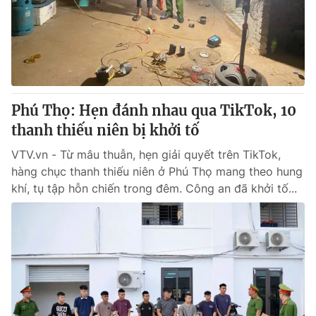
Tin tức
Kinh tế
Thế giới đó đây
Tài chính
Dữ liệu và đời sống
Câu chuyện quốc tế
Thị trường
Phú Thọ: Hẹn đánh nhau qua TikTok, 10
Truyền hình
Góc doanh nghiệp
thanh thiếu niên bị khởi tố
Phim VTV
Giải trí
VTV.vn - Từ mâu thuẫn, hẹn giải quyết trên TikTok,
Hậu trường
hàng chục thanh thiếu niên ở Phú Thọ mang theo hung
Điện ảnh
khí, tụ tập hỗn chiến trong đêm. Công an đã khởi tố...
Đời sống
Nhân vật
Âm nhạc
Du lịch
Khán giả
Giáo dục
Sao
Làm đẹp
Giải sao mai
Tuyển sinh
Công nghệ
Chất lượng cuộc sống
Học trực tuyến
Hitech Công nghệ tương lai