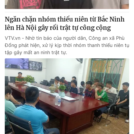
® Cấm sao chép dưới mọi hình thức nếu không có sự chấp
Ngăn chặn nhóm thiếu niên từ Bắc Ninh
thuận bằng văn bản. Ghi rõ nguồn VTV.vn khi phát hành lại
lên Hà Nội gây rối trật tự công cộng
thông tin từ website này.
VTV.vn - Nhờ tin báo của người dân, Công an xã Phù
Đổng phát hiện, xử lý kịp thời nhóm thanh thiếu niên tụ
tập gây mất an ninh trật tự.