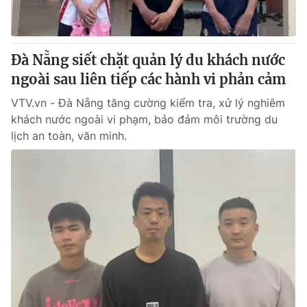
Giấy phép hoạt động báo in và báo điện tử số 483/GP-BTTTT
cấp ngày 29/12/2023
Tổng Biên tập:
Vũ Thanh Thủy
Đà Nẵng siết chặt quản lý du khách nước
Phó Tổng Biên tập:
Nguyễn Thị Mỹ Hạnh, Phạm Quốc Thắng,
ngoài sau liên tiếp các hành vi phản cảm
Nguyễn Trọng Ninh
Tổng đài VTV:
024.38 355 931 - 024.38 355 932
VTV.vn - Đà Nẵng tăng cường kiểm tra, xử lý nghiêm
Ðiện thoại Thời báo VTV:
024.66 897 897
khách nước ngoài vi phạm, bảo đảm môi trường du
Email:
toasoan@vtv.vn
lịch an toàn, văn minh.
Liên hệ quảng cáo:
024-7300.7108