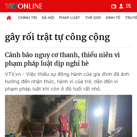
CHÍNH TRỊ
XÃ HỘI
PHÁP LUẬT
THẾ GIỚI
KINH TẾ
TRUYỀ
gây rối trật tự công cộng
Chuyên mục
Cảnh báo nguy cơ thanh, thiếu niên vi
Chính trị
phạm pháp luật dịp nghỉ hè
VTV.vn - Việc thiếu sự đồng hành của gia đình đã ảnh
Xã hội
hưởng đến nhận thức, hành vi của trẻ, dẫn đến vi
phạm pháp luật khi còn ở độ tuổi rất nhỏ.
Pháp luật
Y tế
Thế giới