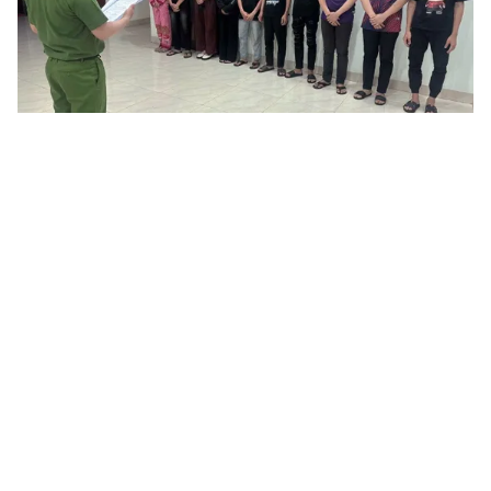
Tin mới
Video
Live
Emagazine
Trang chủ
Đánh nhầm người để trả thù, nhóm thanh
thiếu niên bị bắt
VTV.vn - Nhầm người để trả thù, nhóm thanh thiếu niên
ở Hà Nội chặn đường hành hung hai nạn nhân, cướp
điện thoại; 8 đối tượng đã bị bắt giữ, đang bị điều...