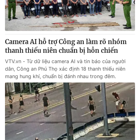
Giao lưu trực tuyến
Sản phẩm
Lịch phát sóng
Thị trường
Tư vấn
Camera AI hỗ trợ Công an làm rõ nhóm
Chuyên mục khác
thanh thiếu niên chuẩn bị hỗn chiến
Emagazine
Podcast
VTV.vn - Từ dữ liệu camera AI và tin báo của người
dân, Công an Phú Thọ xác định 18 thanh thiếu niên
Photo
Infographic
mang hung khí, chuẩn bị đánh nhau trong đêm.
Video
Shorts video
VTV Money
VTV Thể thao
VTV Sức khoẻ
Bất động sản