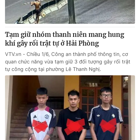
Thị trường 24h
Tấm lòng Việt
VTV4
Vươn mình bằng AI
Tạm giữ nhóm thanh niên mang hung
VTV9
VTV8
khí gây rối trật tự ở Hải Phòng
VTV.vn - Chiều 1/6, Công an thành phố thông tin, cơ
Liên hệ tòa soạn
English
quan chức năng vừa tạm giữ 3 đối tượng gây rối trật
tự công cộng tại phường Lê Thanh Nghị.
THỜI BÁO VTV
Theo dõi báo trên
Cơ quan chủ quản:
Đài Truyền hình Việt Nam
Cơ quan báo chí:
Thời báo VTV