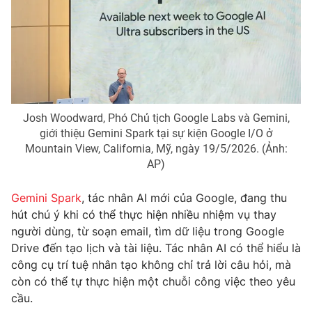
Phim VTV
Giải trí
Hậu trường
Điện ảnh
Đời sống
Nhân vật
Âm nhạc
Du lịch
Khán giả
Giáo dục
Sao
Làm đẹp
Giải sao mai
Josh Woodward, Phó Chủ tịch Google Labs và Gemini,
Tuyển sinh
giới thiệu Gemini Spark tại sự kiện Google I/O ở
Công nghệ
Chất lượng cuộc sống
Mountain View, California, Mỹ, ngày 19/5/2026. (Ảnh:
Học trực tuyến
AP)
Hitech Công nghệ tương lai
Giao lưu trực tuyến
Sản phẩm
Gemini Spark
, tác nhân AI mới của Google, đang thu
hút chú ý khi có thể thực hiện nhiều nhiệm vụ thay
Lịch phát sóng
Thị trường
người dùng, từ soạn email, tìm dữ liệu trong Google
Drive đến tạo lịch và tài liệu. Tác nhân AI có thể hiểu là
Tư vấn
công cụ trí tuệ nhân tạo không chỉ trả lời câu hỏi, mà
Chuyên mục khác
còn có thể tự thực hiện một chuỗi công việc theo yêu
Emagazine
Podcast
cầu.