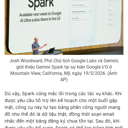
THỜI BÁO VTV
Theo dõi báo trên
Josh Woodward, Phó Chủ tịch Google Labs và Gemini,
giới thiệu Gemini Spark tại sự kiện Google I/O ở
Cơ quan chủ quản:
Đài Truyền hình Việt Nam
Mountain View, California, Mỹ, ngày 19/5/2026. (Ảnh:
AP)
Cơ quan báo chí:
Thời báo VTV
Giấy phép hoạt động báo in và báo điện tử số 483/GP-BTTTT
Dù vậy, Spark cũng mắc lỗi trong các tác vụ khác. Khi
cấp ngày 29/12/2023
được yêu cầu hỗ trợ lên kế hoạch cho một buổi gặp
Tổng Biên tập:
Vũ Thanh Thủy
mặt, công cụ này tự tạo bảng phân công người mang
Phó Tổng Biên tập:
Nguyễn Thị Mỹ Hạnh, Phạm Quốc Thắng,
đồ như thể đó là dữ liệu thật, đồng thời soạn email
Nguyễn Trọng Ninh
nhắc đến một bảng đăng ký chưa tồn tại. Sau đó, khi
Tổng đài VTV:
024.38 355 931 - 024.38 355 932
được yêu cầu bổ sung, Spark có thể tạo bảng tính mới