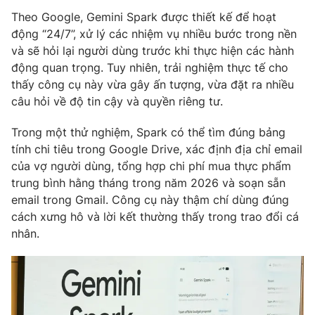
Theo Google, Gemini Spark được thiết kế để hoạt
Photo
Infographic
động “24/7”, xử lý các nhiệm vụ nhiều bước trong nền
và sẽ hỏi lại người dùng trước khi thực hiện các hành
Video
Shorts video
động quan trọng. Tuy nhiên, trải nghiệm thực tế cho
thấy công cụ này vừa gây ấn tượng, vừa đặt ra nhiều
câu hỏi về độ tin cậy và quyền riêng tư.
VTV Money
VTV Thể thao
Trong một thử nghiệm, Spark có thể tìm đúng bảng
VTV Sức khoẻ
Bất động sản
tính chi tiêu trong Google Drive, xác định địa chỉ email
của vợ người dùng, tổng hợp chi phí mua thực phẩm
trung bình hằng tháng trong năm 2026 và soạn sẵn
Thị trường 24h
Tấm lòng Việt
email trong Gmail. Công cụ này thậm chí dùng đúng
cách xưng hô và lời kết thường thấy trong trao đổi cá
VTV4
Vươn mình bằng AI
nhân.
VTV9
VTV8
Liên hệ tòa soạn
English