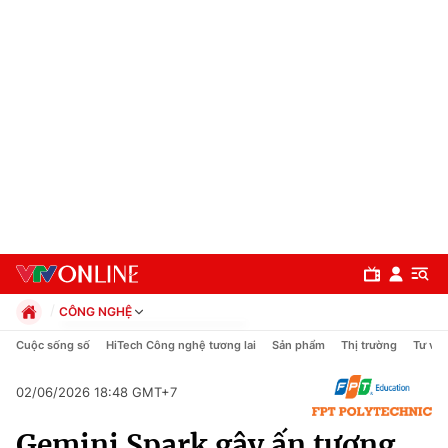
CÔNG NGHỆ
Chính trị
Cuộc sống số
HiTech Công nghệ tương lai
Sản phẩm
Thị trường
Tư vấn
Xã hội
Pháp luật
02/06/2026 18:48 GMT+7
Chuyên mục
Kinh tế
Gemini Spark gây ấn tượng
Thể thao