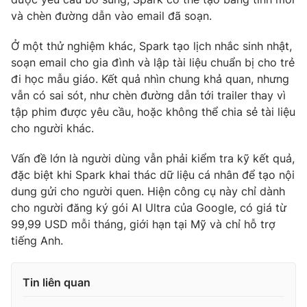
Ðiện thoại Thời báo VTV:
024.66 897 897
và chèn đường dẫn vào email đã soạn.
Email:
toasoan@vtv.vn
Ở một thử nghiệm khác, Spark tạo lịch nhắc sinh nhật,
Liên hệ quảng cáo:
024-7300.7108
soạn email cho gia đình và lập tài liệu chuẩn bị cho trẻ
đi học mẫu giáo. Kết quả nhìn chung khả quan, nhưng
vẫn có sai sót, như chèn đường dẫn tới trailer thay vì
tập phim được yêu cầu, hoặc không thể chia sẻ tài liệu
cho người khác.
Vấn đề lớn là người dùng vẫn phải kiểm tra kỹ kết quả,
đặc biệt khi Spark khai thác dữ liệu cá nhân để tạo nội
dung gửi cho người quen. Hiện công cụ này chỉ dành
cho người đăng ký gói AI Ultra của Google, có giá từ
99,99 USD mỗi tháng, giới hạn tại Mỹ và chỉ hỗ trợ
® Cấm sao chép dưới mọi hình thức nếu không có sự chấp
tiếng Anh.
thuận bằng văn bản. Ghi rõ nguồn VTV.vn khi phát hành lại
thông tin từ website này.
Tin liên quan