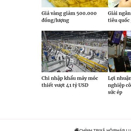
Giá vàng giảm 500.000
Giải ngân
đồng/lượng
tiêu quốc
Chi nhập khẩu máy móc
Lợi nhuận
thiết vượt 41 tỷ USD
nghiệp cô
sức ép
CHÍNH TRỊ
XÃ HỘI
PHÁP L