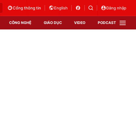
Cổng thông tin
English
Đăng nhập
CÔNG NGHỆ
GIÁO DỤC
VIDEO
PODCAST
VTV Money
VTV Thể thao
VTV Sức khoẻ
Bất động sản
Thị trường 24h
Tấm lòng Việt
Vươn mình bằng AI
VTV4
VTV8
VTV9
Lịch phát sóng
Giao lưu trực tuyến
Sự kiện