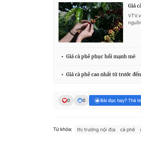
Giá c
VTV.v
nguồn 
Giá cà phê phục hồi mạnh mẽ
Giá cà phê cao nhất từ trước đế
0
0
Bài đọc hay? Thả t
Từ khóa:
thị trường nội địa
cà phê