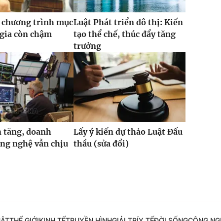
 chương trình mục
Luật Phát triển đô thị: Kiến
 gia còn chậm
tạo thể chế, thúc đẩy tăng
trưởng
 tăng, doanh
Lấy ý kiến dự thảo Luật Đấu
ng nghệ vẫn chịu
thầu (sửa đổi)
UẬT
THẾ GIỚI
KINH TẾ
TRUYỀN HÌNH
GIẢI TRÍ
Y TẾ
ĐỜI SỐNG
CÔNG NG