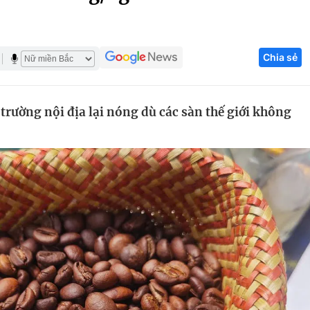
Góc ảnh
Chia sẻ
Giáo dục
Công nghệ
Tuyển sinh
Hitech Công ng
trường nội địa lại nóng dù các sàn thế giới không
Học trực tuyến
Sản phẩm
g
Thị trường
Tư vấn