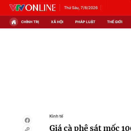
Thứ Sáu, 7/8/2026
CHÍNH TRỊ
XÃ HỘI
PHÁP LUẬT
THẾ GIỚI
Chính trị
Xã hội
Thế giới
Kinh tế
Tin tức
Tài chính
Thế giới đó đây
Thị trường
Câu chuyện quốc tế
Góc doanh nghiệp
Dữ liệu và đời sống
Kinh tế
Giá cà phê sát mốc 1