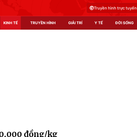
Truyền hình trực tuyến
KINH TẾ
TRUYỀN HÌNH
GIẢI TRÍ
Y TẾ
ĐỜI SỐNG
Pháp luật
Y tế
Truyền hình
Multimedia
Phim VTV
Video
Hậu trường
Shorts video
Nhân vật
Podcast
Khán giả
EMagazine
Giải sao mai
Photo
00.000 đồng/kg
Infographic