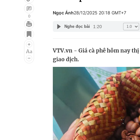
Ngọc Ánh
28/12/2025 20:18 GMT+7
0
1:20
Nghe đọc bài
Giải trí
Đời sống
Điện ảnh
Du lịch
VTV.vn - Giá cà phê hôm nay thị 
Âm nhạc
Làm đẹp
giao dịch.
Sao
Chất lượng cuộc sốn