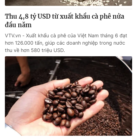
Giao lưu trực tuyến
Sản phẩm
Thu 4,8 tỷ USD từ xuất khẩu cà phê nửa
Lịch phát sóng
Thị trường
đầu năm
Tư vấn
VTV.vn - Xuất khẩu cà phê của Việt Nam tháng 6 đạt
Chuyên mục khác
hơn 126.000 tấn, giúp các doanh nghiệp trong nước
thu về hơn 580 triệu USD.
Emagazine
Podcast
Photo
Infographic
Video
Shorts video
VTV Money
VTV Thể thao
VTV Sức khoẻ
Bất động sản