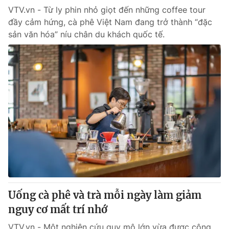
VTV.vn - Từ ly phin nhỏ giọt đến những coffee tour
đầy cảm hứng, cà phê Việt Nam đang trở thành “đặc
® Cấm sao chép dưới mọi hình thức nếu không có sự chấp
sản văn hóa” níu chân du khách quốc tế.
thuận bằng văn bản. Ghi rõ nguồn VTV.vn khi phát hành lại
thông tin từ website này.
Uống cà phê và trà mỗi ngày làm giảm
nguy cơ mất trí nhớ
VTV.vn - Một nghiên cứu quy mô lớn vừa được công