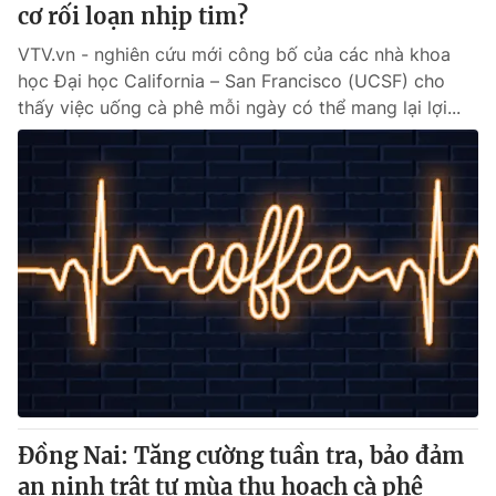
cơ rối loạn nhịp tim?
VTV.vn - nghiên cứu mới công bố của các nhà khoa
học Đại học California – San Francisco (UCSF) cho
thấy việc uống cà phê mỗi ngày có thể mang lại lợi...
Đồng Nai: Tăng cường tuần tra, bảo đảm
an ninh trật tự mùa thu hoạch cà phê