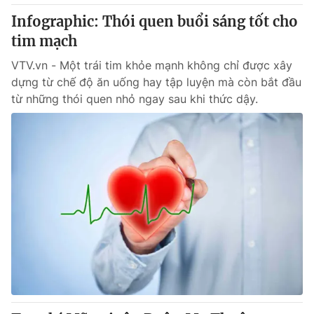
Thị trường 24h
Tấm lòng Việt
Infographic: Thói quen buổi sáng tốt cho
tim mạch
VTV4
Vươn mình bằng AI
VTV.vn - Một trái tim khỏe mạnh không chỉ được xây
dựng từ chế độ ăn uống hay tập luyện mà còn bắt đầu
VTV9
VTV8
từ những thói quen nhỏ ngay sau khi thức dậy.
Liên hệ tòa soạn
English
THỜI BÁO VTV
Theo dõi báo trên
Cơ quan chủ quản:
Đài Truyền hình Việt Nam
Cơ quan báo chí:
Thời báo VTV