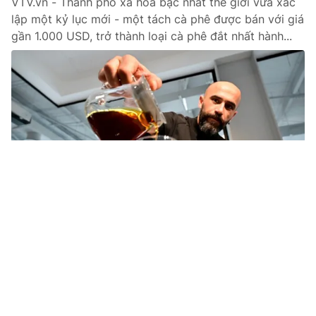
VTV.vn - Thành phố xa hoa bậc nhất thế giới vừa xác
lập một kỷ lục mới - một tách cà phê được bán với giá
gần 1.000 USD, trở thành loại cà phê đắt nhất hành...
Tin mới
Video
Live
Emagazine
Trang chủ
Giá cà phê đảo chiều mạnh, mất mốc kỷ
lục sau đợt tăng nóng
VTV.vn - Giá cà phê thế giới giảm sâu tuần qua do lực