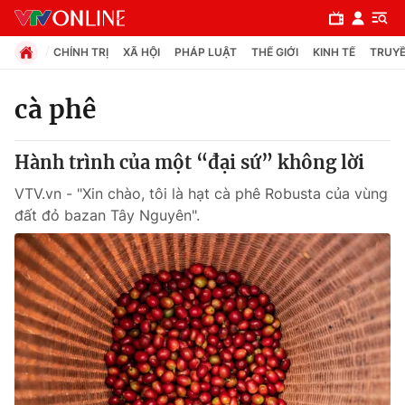
CHÍNH TRỊ
XÃ HỘI
PHÁP LUẬT
THẾ GIỚI
KINH TẾ
TRUYỀ
cà phê
Chuyên mục
Hành trình của một “đại sứ” không lời
Chính trị
VTV.vn - "Xin chào, tôi là hạt cà phê Robusta của vùng
đất đỏ bazan Tây Nguyên".
Xã hội
Pháp luật
Y tế
Thế giới