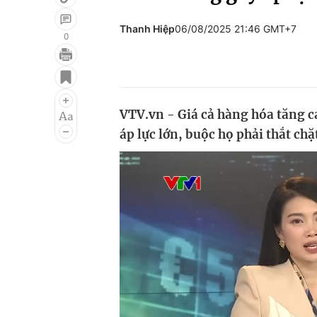
Thanh Hiệp
06/08/2025 21:46 GMT+7
0
Giải trí
Đời sống
Điện ảnh
Du lịch
VTV.vn - Giá cả hàng hóa tăng c
Âm nhạc
Làm đẹp
áp lực lớn, buộc họ phải thắt chặt
Sao
Chất lượng cuộc sốn