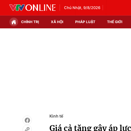
Chủ Nhật, 9/8/2026
CHÍNH TRỊ
XÃ HỘI
PHÁP LUẬT
THẾ GIỚI
Chính trị
Xã hội
Thế giới
Kinh tế
Tin tức
Tài chính
Thế giới đó đây
Thị trường
Câu chuyện quốc tế
Góc doanh nghiệp
Dữ liệu và đời sống
Kinh tế
Giá cả tăng gây áp lự