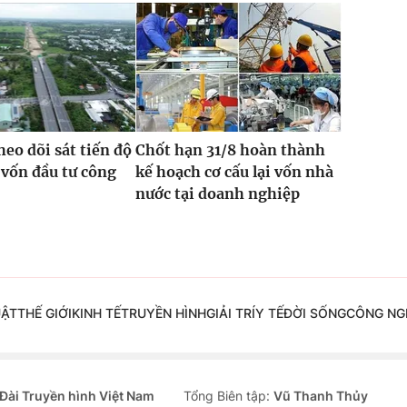
heo dõi sát tiến độ
Chốt hạn 31/8 hoàn thành
 vốn đầu tư công
kế hoạch cơ cấu lại vốn nhà
nước tại doanh nghiệp
UẬT
THẾ GIỚI
KINH TẾ
TRUYỀN HÌNH
GIẢI TRÍ
Y TẾ
ĐỜI SỐNG
CÔNG NG
Đài Truyền hình Việt Nam
Tổng Biên tập:
Vũ Thanh Thủy