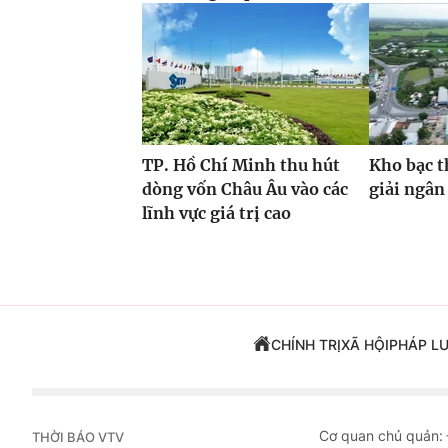
TP. Hồ Chí Minh thu hút
Kho bạc t
dòng vốn Châu Âu vào các
giải ngân
lĩnh vực giá trị cao
CHÍNH TRỊ
XÃ HỘI
PHÁP L
Cơ quan chủ quản:
THỜI BÁO VTV