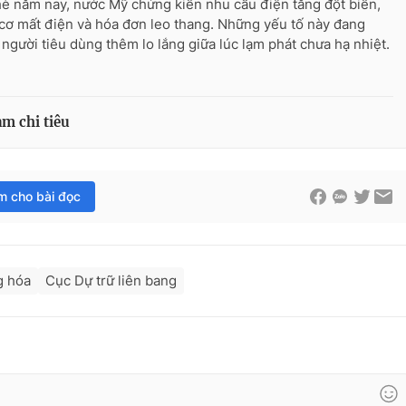
è năm nay, nước Mỹ chứng kiến nhu cầu điện tăng đột biến,
cơ mất điện và hóa đơn leo thang. Những yếu tố này đang
 người tiêu dùng thêm lo lắng giữa lúc lạm phát chưa hạ nhiệt.
ảm chi tiêu
im cho bài đọc
g hóa
Cục Dự trữ liên bang