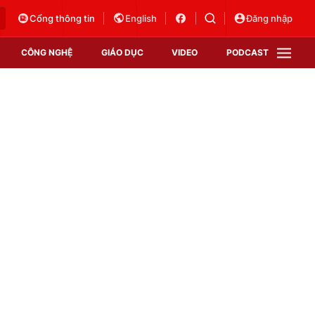
Cổng thông tin
English
Đăng nhập
CÔNG NGHỆ
GIÁO DỤC
VIDEO
PODCAST
VTV Money
VTV Thể thao
VTV Sức khoẻ
Bất động sản
Thị trường 24h
Tấm lòng Việt
Vươn mình bằng AI
VTV4
VTV8
VTV9
Lịch phát sóng
Giao lưu trực tuyến
Sự kiện