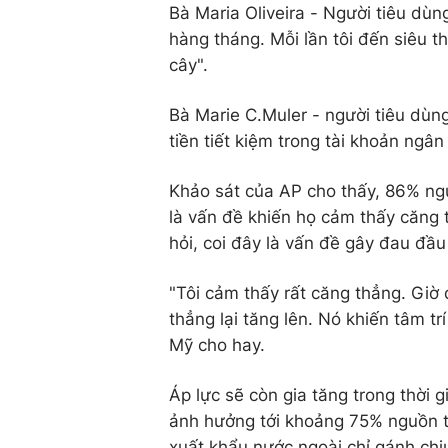
Bà Maria Oliveira - Người tiêu dùn
hàng tháng. Mỗi lần tôi đến siêu thị
cây".
Bà Marie C.Muler - người tiêu dùng
tiền tiết kiệm trong tài khoản ngân
Khảo sát của AP cho thấy, 86% ngư
là vấn đề khiến họ cảm thấy căng
hỏi, coi đây là vấn đề gây đau đầu
"Tôi cảm thấy rất căng thẳng. Giờ
thẳng lại tăng lên. Nó khiến tâm tr
Mỹ cho hay.
Áp lực sẽ còn gia tăng trong thời 
ảnh hưởng tới khoảng 75% nguồn 
xuất khẩu nước ngoài chỉ gánh chị