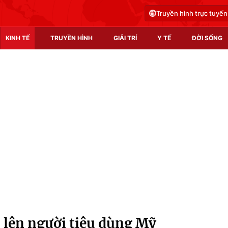
Truyền hình trực tuyến
KINH TẾ
TRUYỀN HÌNH
GIẢI TRÍ
Y TẾ
ĐỜI SỐNG
Pháp luật
Y tế
Truyền hình
Multimedia
Phim VTV
Video
Hậu trường
Shorts video
Nhân vật
Podcast
Khán giả
EMagazine
Giải sao mai
Photo
c lên người tiêu dùng Mỹ
Infographic