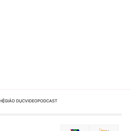
HỆ
GIÁO DỤC
VIDEO
PODCAST