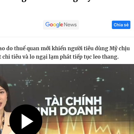
Góc ảnh
Chia sẻ
Giáo dục
Công nghệ
Tuyển sinh
Hitech Công ng
ao do thuế quan mới khiến người tiêu dùng Mỹ chịu
Học trực tuyến
Sản phẩm
 chi tiêu và lo ngại lạm phát tiếp tục leo thang.
g
Thị trường
Tư vấn