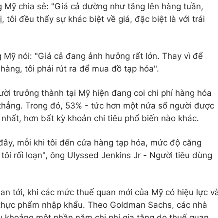
g Mỹ chia sẻ: "Giá cả dường như tăng lên hàng tuần,
, tôi đều thấy sự khác biệt về giá, đặc biệt là với trái
 Mỹ nói: "Giá cả đang ảnh hưởng rất lớn. Thay vì để
 hàng, tôi phải rút ra để mua đồ tạp hóa".
ời trưởng thành tại Mỹ hiện đang coi chi phí hàng hóa
 thẳng. Trong đó, 53% - tức hơn một nửa số người được
 nhất, hơn bất kỳ khoản chi tiêu phổ biến nào khác.
 đây, mỗi khi tôi đến cửa hàng tạp hóa, mức độ căng
í tôi rối loạn", ông Ulyssed Jenkins Jr - Người tiêu dùng
gian tới, khi các mức thuế quan mới của Mỹ có hiệu lực v
thực phẩm nhập khẩu. Theo Goldman Sachs, các nhà
u khoảng một phần năm chi phí gia tăng do thuế quan.