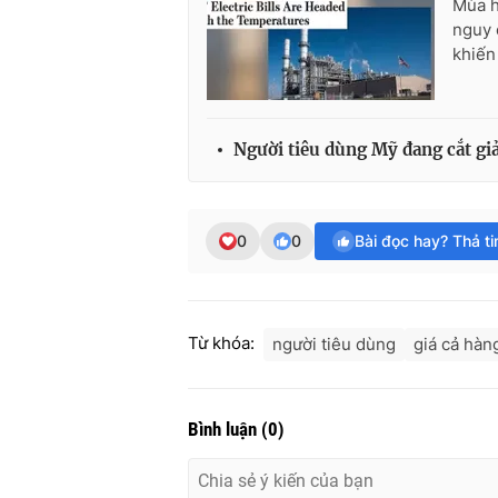
Mùa h
nguy 
khiến
Người tiêu dùng Mỹ đang cắt gi
0
0
Bài đọc hay? Thả t
Từ khóa:
người tiêu dùng
giá cả hàn
Bình luận
(
0
)