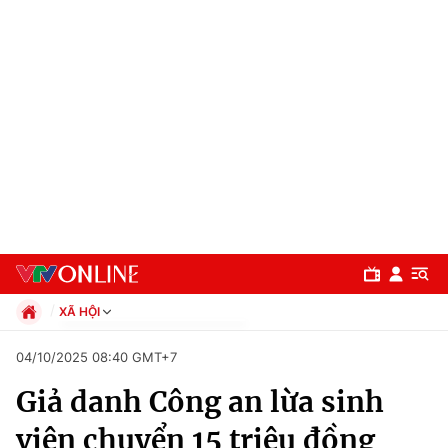
XÃ HỘI
Chính trị
04/10/2025 08:40 GMT+7
Xã hội
Giả danh Công an lừa sinh
Pháp luật
Chuyên mục
Kinh tế
viên chuyển 15 triệu đồng
Thể thao