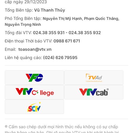
cấp ngày 29/12/2023
Tổng Biên tập:
Vũ Thanh Thủy
Phó Tổng Biên tập:
Nguyễn Thị Mỹ Hạnh, Phạm Quốc Thắng,
Nguyễn Trọng Ninh
Tổng đài VTV:
024.38 355 931 - 024.38 355 932
Ðiện thoại Thời báo VTV:
0988 671 671
Email:
toasoan@vtv.vn
Liên hệ quảng cáo:
(024) 626 79595
® Cấm sao chép dưới mọi hình thức nếu không có sự chấp
thuận bằng văn bản. Ghi rõ nguồn VTV.vn khi phát hành lại