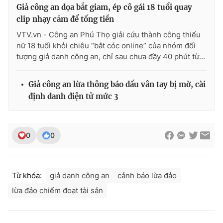
Giả công an dọa bắt giam, ép cô gái 18 tuổi quay
clip nhạy cảm để tống tiền
VTV.vn - Công an Phú Thọ giải cứu thành công thiếu
nữ 18 tuổi khỏi chiêu “bắt cóc online” của nhóm đối
THỜI BÁO VTV
tượng giả danh công an, chỉ sau chưa đầy 40 phút từ...
Giả công an lừa thông báo dấu vân tay bị mờ, cài
Theo dõi báo trên
định danh điện tử mức 3
Cơ quan chủ quản:
Đài Truyền hình Việt Nam
0
0
Cơ quan báo chí:
Thời báo VTV
Giấy phép hoạt động báo in và báo điện tử số 483/GP-BTTTT
cấp ngày 29/12/2023
Từ khóa:
giả danh công an
cảnh báo lừa đảo
Tổng Biên tập:
Vũ Thanh Thủy
lừa đảo chiếm đoạt tài sản
Phó Tổng Biên tập:
Nguyễn Thị Mỹ Hạnh, Phạm Quốc Thắng,
Nguyễn Trọng Ninh
Tổng đài VTV:
024.38 355 931 - 024.38 355 932