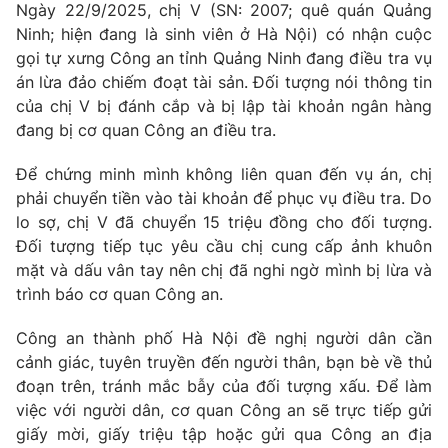
Phim VTV
Ngày 22/9/2025, chị V (SN: 2007; quê quán Quảng
Giải trí
Ninh; hiện đang là sinh viên ở Hà Nội) có nhận cuộc
Hậu trường
gọi tự xưng Công an tỉnh Quảng Ninh đang điều tra vụ
Điện ảnh
Đời sống
án lừa đảo chiếm đoạt tài sản. Đối tượng nói thông tin
Nhân vật
Âm nhạc
của chị V bị đánh cắp và bị lập tài khoản ngân hàng
Du lịch
Khán giả
đang bị cơ quan Công an điều tra.
Giáo dục
Sao
Làm đẹp
Giải sao mai
Để chứng minh mình không liên quan đến vụ án, chị
Tuyển sinh
Công nghệ
phải chuyển tiền vào tài khoản để phục vụ điều tra. Do
Chất lượng cuộc sống
Học trực tuyến
lo sợ, chị V đã chuyển 15 triệu đồng cho đối tượng.
Hitech Công nghệ tương lai
Đối tượng tiếp tục yêu cầu chị cung cấp ảnh khuôn
Giao lưu trực tuyến
mặt và dấu vân tay nên chị đã nghi ngờ mình bị lừa và
Sản phẩm
trình báo cơ quan Công an.
Lịch phát sóng
Thị trường
Công an thành phố Hà Nội đề nghị người dân cần
Tư vấn
cảnh giác, tuyên truyền đến người thân, bạn bè về thủ
Chuyên mục khác
đoạn trên, tránh mắc bẫy của đối tượng xấu. Để làm
việc với người dân, cơ quan Công an sẽ trực tiếp gửi
Emagazine
Podcast
giấy mời, giấy triệu tập hoặc gửi qua Công an địa