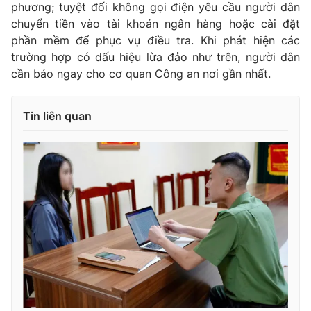
phương; tuyệt đối không gọi điện yêu cầu người dân
Photo
Infographic
chuyển tiền vào tài khoản ngân hàng hoặc cài đặt
phần mềm để phục vụ điều tra. Khi phát hiện các
trường hợp có dấu hiệu lừa đảo như trên, người dân
Video
Shorts video
cần báo ngay cho cơ quan Công an nơi gần nhất.
VTV Money
VTV Thể thao
Tin liên quan
VTV Sức khoẻ
Bất động sản
Thị trường 24h
Tấm lòng Việt
VTV4
Vươn mình bằng AI
VTV9
VTV8
Liên hệ tòa soạn
English