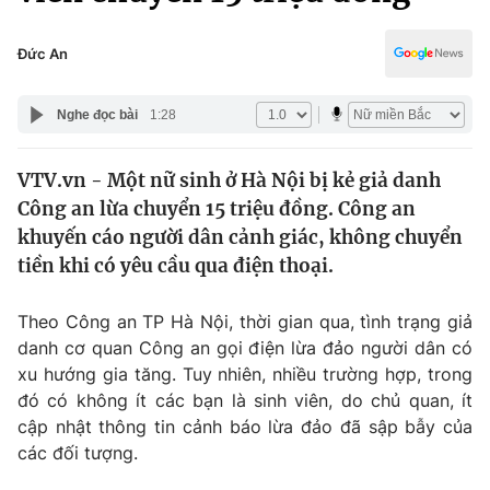
Chính trị
Truyền hình
Văn hóa - Giải trí
Đức An
Xã hội
Y tế
Đời sống
Nghe đọc bài
1:28
Pháp luật
Công nghệ
Giáo dục
VTV.vn - Một nữ sinh ở Hà Nội bị kẻ giả danh
Y tế
Công an lừa chuyển 15 triệu đồng. Công an
khuyến cáo người dân cảnh giác, không chuyển
Thế giới
tiền khi có yêu cầu qua điện thoại.
Tin tức
Theo Công an TP Hà Nội, thời gian qua, tình trạng giả
Kinh tế
danh cơ quan Công an gọi điện lừa đảo người dân có
Thế giới đó đây
Tài chính
xu hướng gia tăng. Tuy nhiên, nhiều trường hợp, trong
Dữ liệu và đời sống
Câu chuyện quốc tế
đó có không ít các bạn là sinh viên, do chủ quan, ít
Thị trường
cập nhật thông tin cảnh báo lừa đảo đã sập bẫy của
Truyền hình
các đối tượng.
Góc doanh nghiệp