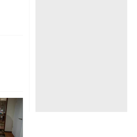
Liên hệ toà soạn
hệ tương lai