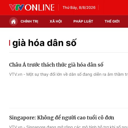
Thứ Bảy, 8/8/2026
CHÍNH TRỊ
XÃ HỘI
PHÁP LUẬT
THẾ GIỚI
Chính trị
Xã hội
già hóa dân số
Thế giới
Kinh tế
Châu Á trước thách thức già hóa dân số
Tin tức
Tài chính
VTV.vn - Một sự thay đổi lớn về dân số đang diễn ra âm thầm t
Thế giới đó đây
Thị trường
Câu chuyện quốc tế
Góc doanh nghiệp
Dữ liệu và đời sống
Singapore: Không để người cao tuổi cô đơn
VTV.vn - Singapore đang mở rộng các mô hình hỗ trợ khi số ngư