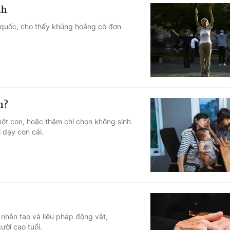
nh
n quốc, cho thấy khủng hoảng cô đơn
n?
ột con, hoặc thậm chí chọn không sinh
i dạy con cái.
 nhân tạo và liệu pháp động vật,
ười cao tuổi.