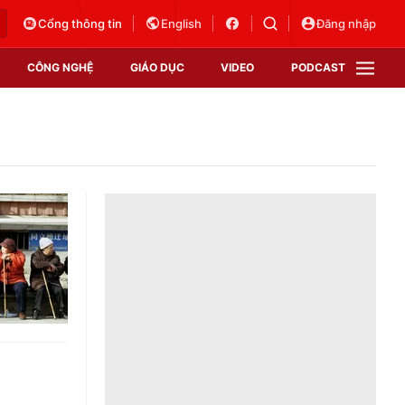
Cổng thông tin
English
Đăng nhập
CÔNG NGHỆ
GIÁO DỤC
VIDEO
PODCAST
VTV Money
VTV Thể thao
VTV Sức khoẻ
Bất động sản
Thị trường 24h
Tấm lòng Việt
Vươn mình bằng AI
VTV4
VTV8
VTV9
Lịch phát sóng
Giao lưu trực tuyến
Sự kiện