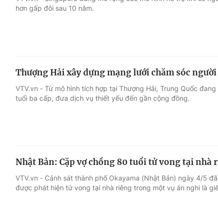
hơn gấp đôi sau 10 năm.
Giải trí
Đời sống
Điện ảnh
Du lịch
Thượng Hải xây dựng mạng lưới chăm sóc người c
Âm nhạc
Làm đẹp
VTV.vn - Từ mô hình tích hợp tại Thượng Hải, Trung Quốc đan
tuổi ba cấp, đưa dịch vụ thiết yếu đến gần cộng đồng.
Sao
Chất lượng cuộc sốn
Nhật Bản: Cặp vợ chồng 80 tuổi tử vong tại nhà ri
VTV.vn - Cảnh sát thành phố Okayama (Nhật Bản) ngày 4/5 đã 
được phát hiện tử vong tại nhà riêng trong một vụ án nghi là giết