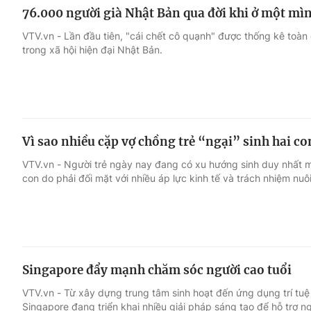
76.000 người già Nhật Bản qua đời khi ở một mì
VTV.vn - Lần đầu tiên, "cái chết cô quạnh" được thống kê toà
trong xã hội hiện đại Nhật Bản.
Vì sao nhiều cặp vợ chồng trẻ “ngại” sinh hai co
VTV.vn - Người trẻ ngày nay đang có xu hướng sinh duy nhất m
con do phải đối mặt với nhiều áp lực kinh tế và trách nhiệm nuô
Singapore đẩy mạnh chăm sóc người cao tuổi
VTV.vn - Từ xây dựng trung tâm sinh hoạt đến ứng dụng trí tuệ
Singapore đang triển khai nhiều giải pháp sáng tạo để hỗ trợ ng