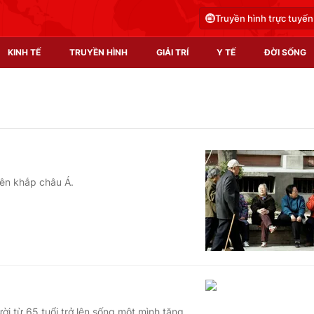
Truyền hình trực tuyến
KINH TẾ
TRUYỀN HÌNH
GIẢI TRÍ
Y TẾ
ĐỜI SỐNG
Pháp luật
Y tế
Truyền hình
Multimedia
Phim VTV
Video
rên khắp châu Á.
Hậu trường
Shorts video
Nhân vật
Podcast
Khán giả
EMagazine
Giải sao mai
Photo
Infographic
ời từ 65 tuổi trở lên sống một mình tăng