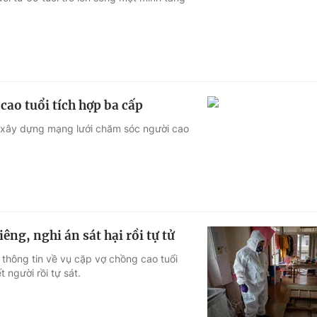
Góc ảnh
Giáo dục
Công nghệ
Tuyển sinh
Hitech Công ng
ao tuổi tích hợp ba cấp
Học trực tuyến
Sản phẩm
g xây dựng mạng lưới chăm sóc người cao
g
Thị trường
Tư vấn
êng, nghi án sát hại rồi tự tử
thông tin về vụ cặp vợ chồng cao tuổi
 người rồi tự sát.