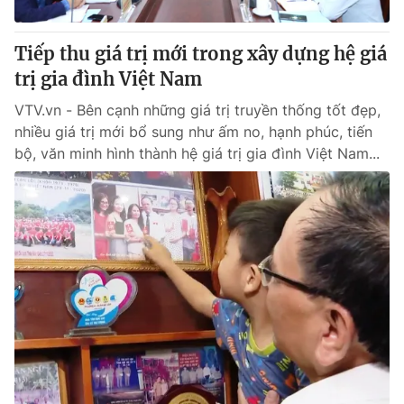
Giấy phép hoạt động báo in và báo điện tử số 483/GP-BTTTT
cấp ngày 29/12/2023
Tiếp thu giá trị mới trong xây dựng hệ giá
Tổng Biên tập:
Vũ Thanh Thủy
trị gia đình Việt Nam
Phó Tổng Biên tập:
Nguyễn Thị Mỹ Hạnh, Phạm Quốc Thắng,
Nguyễn Trọng Ninh
VTV.vn - Bên cạnh những giá trị truyền thống tốt đẹp,
Tổng đài VTV:
024.38 355 931 - 024.38 355 932
nhiều giá trị mới bổ sung như ấm no, hạnh phúc, tiến
Ðiện thoại Thời báo VTV:
024.66 897 897
bộ, văn minh hình thành hệ giá trị gia đình Việt Nam...
Email:
toasoan@vtv.vn
Liên hệ quảng cáo:
024-7300.7108