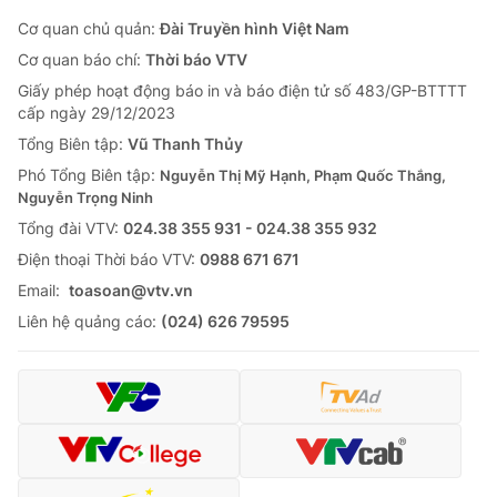
Cơ quan chủ quản:
Đài Truyền hình Việt Nam
Cơ quan báo chí:
Thời báo VTV
Giấy phép hoạt động báo in và báo điện tử số 483/GP-BTTTT
cấp ngày 29/12/2023
Tổng Biên tập:
Vũ Thanh Thủy
Phó Tổng Biên tập:
Nguyễn Thị Mỹ Hạnh, Phạm Quốc Thắng,
Nguyễn Trọng Ninh
Tổng đài VTV:
024.38 355 931 - 024.38 355 932
Ðiện thoại Thời báo VTV:
0988 671 671
Email:
toasoan@vtv.vn
Liên hệ quảng cáo:
(024) 626 79595