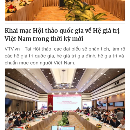
Giao lưu trực tuyến
Sản phẩm
Lịch phát sóng
Thị trường
Tư vấn
Khai mạc Hội thảo quốc gia về Hệ giá trị
Việt Nam trong thời kỳ mới
Chuyên mục khác
Emagazine
VTV.vn - Tại Hội thảo, các đại biểu sẽ phân tích, làm rõ
Podcast
các hệ giá trị quốc gia, hệ giá trị gia đình, hệ giá trị và
chuẩn mực con người Việt Nam.
Photo
Infographic
Video
Shorts video
VTV Money
VTV Thể thao
VTV Sức khoẻ
Bất động sản