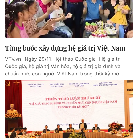
Tin tức
Kinh tế
Thế giới đó đây
Tài chính
Dữ liệu và đời sống
Câu chuyện quốc tế
Thị trường
Từng bước xây dựng hệ giá trị Việt Nam
Truyền hình
Góc doanh nghiệp
VTV.vn -Ngày 29/11, Hội thảo Quốc gia "Hệ giá trị
Phim VTV
Giải trí
Quốc gia, hệ giá trị Văn hóa, hệ giá trị gia đình và
Hậu trường
chuẩn mực con người Việt Nam trong thời kỳ mới"...
Điện ảnh
Đời sống
Nhân vật
Âm nhạc
Du lịch
Khán giả
Giáo dục
Sao
Làm đẹp
Giải sao mai
Tuyển sinh
Công nghệ
Chất lượng cuộc sống
Học trực tuyến
Hitech Công nghệ tương lai