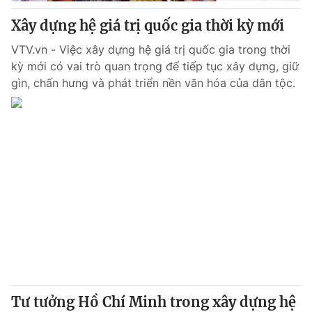
Xây dựng hệ giá trị quốc gia thời kỳ mới
® Cấm sao chép dưới mọi hình thức nếu không có sự chấp
VTV.vn - Việc xây dựng hệ giá trị quốc gia trong thời
thuận bằng văn bản. Ghi rõ nguồn VTV.vn khi phát hành lại
kỳ mới có vai trò quan trọng để tiếp tục xây dựng, giữ
thông tin từ website này.
gìn, chấn hưng và phát triển nền văn hóa của dân tộc.
Tư tưởng Hồ Chí Minh trong xây dựng hệ