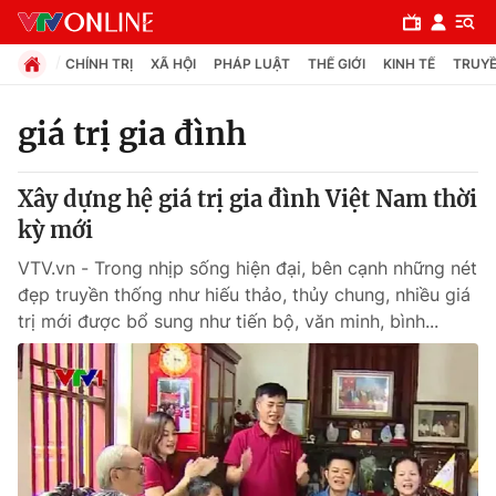
CHÍNH TRỊ
XÃ HỘI
PHÁP LUẬT
THẾ GIỚI
KINH TẾ
TRUYỀ
giá trị gia đình
Chuyên mục
Xây dựng hệ giá trị gia đình Việt Nam thời
Chính trị
kỳ mới
VTV.vn - Trong nhịp sống hiện đại, bên cạnh những nét
Xã hội
đẹp truyền thống như hiếu thảo, thủy chung, nhiều giá
trị mới được bổ sung như tiến bộ, văn minh, bình...
Pháp luật
Y tế
Thế giới