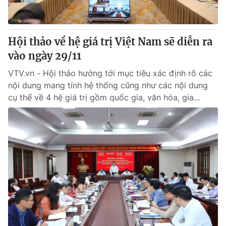
Thị trường 24h
Tấm lòng Việt
VTV4
Vươn mình bằng AI
Hội thảo về hệ giá trị Việt Nam sẽ diễn ra
vào ngày 29/11
VTV9
VTV8
VTV.vn - Hội thảo hướng tới mục tiêu xác định rõ các
nội dung mang tính hệ thống cũng như các nội dung
Liên hệ tòa soạn
English
cụ thể về 4 hệ giá trị gồm quốc gia, văn hóa, gia...
THỜI BÁO VTV
Theo dõi báo trên
Cơ quan chủ quản:
Đài Truyền hình Việt Nam
Cơ quan báo chí:
Thời báo VTV