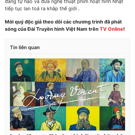
đáng tự hào và đưa nghệ thuật phim hoạt hình Nhật
tiếp tục lan toả ra khắp thế giới .
Photo
Infographic
Mời quý độc giả theo dõi các chương trình đã phát
Video
Shorts video
sóng của Đài Truyền hình Việt Nam trên
TV Online
!
VTV Money
VTV Thể thao
Tin liên quan
VTV Sức khoẻ
Bất động sản
Thị trường 24h
Tấm lòng Việt
VTV4
Vươn mình bằng AI
VTV9
VTV8
Liên hệ tòa soạn
English