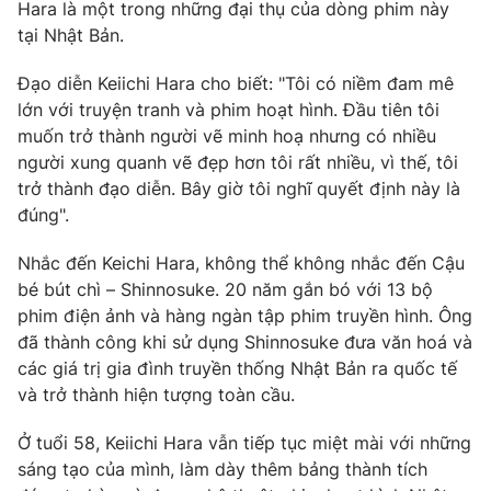
Phim VTV
Hara là một trong những đại thụ của dòng phim này
Giải trí
tại Nhật Bản.
Hậu trường
Điện ảnh
Đạo diễn Keiichi Hara cho biết: "Tôi có niềm đam mê
Đời sống
Nhân vật
lớn với truyện tranh và phim hoạt hình. Đầu tiên tôi
Âm nhạc
Du lịch
muốn trở thành người vẽ minh hoạ nhưng có nhiều
Khán giả
Giáo dục
Sao
người xung quanh vẽ đẹp hơn tôi rất nhiều, vì thế, tôi
Làm đẹp
Giải sao mai
trở thành đạo diễn. Bây giờ tôi nghĩ quyết định này là
Tuyển sinh
Công nghệ
đúng".
Chất lượng cuộc sống
Học trực tuyến
Hitech Công nghệ tương lai
Nhắc đến Keichi Hara, không thể không nhắc đến Cậu
Giao lưu trực tuyến
bé bút chì – Shinnosuke. 20 năm gắn bó với 13 bộ
Sản phẩm
phim điện ảnh và hàng ngàn tập phim truyền hình. Ông
Lịch phát sóng
đã thành công khi sử dụng Shinnosuke đưa văn hoá và
Thị trường
các giá trị gia đình truyền thống Nhật Bản ra quốc tế
Tư vấn
và trở thành hiện tượng toàn cầu.
Chuyên mục khác
Ở tuổi 58, Keiichi Hara vẫn tiếp tục miệt mài với những
Emagazine
Podcast
sáng tạo của mình, làm dày thêm bảng thành tích