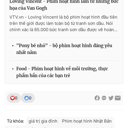
Loving Vincent - Phim hoạt hình làm từ những bức
họa của Van Gogh
VTV.vn - Loving Vincent là bộ phim hoạt hình đầu tiên
trên thế giới được làm toàn bộ từ tranh sơn dầu. Nói
THỜI BÁO VTV
chính xác là 65.000 bức tranh sơn dầu được vẽ hoàn...
"Pony bé nhỏ" - bộ phim hoạt hình đáng yêu
nhất năm
Theo dõi báo trên
Food - Phim hoạt hình về môi trường, thực
Cơ quan chủ quản:
Đài Truyền hình Việt Nam
phẩm bẩn của các bạn trẻ
Cơ quan báo chí:
Thời báo VTV
Giấy phép hoạt động báo in và báo điện tử số 483/GP-BTTTT
cấp ngày 29/12/2023
0
0
Tổng Biên tập:
Vũ Thanh Thủy
Phó Tổng Biên tập:
Nguyễn Thị Mỹ Hạnh, Phạm Quốc Thắng,
Nguyễn Trọng Ninh
Từ khóa:
giá trị gia đình
Phim hoạt hình Nhật Bản
Tổng đài VTV:
024.38 355 931 - 024.38 355 932