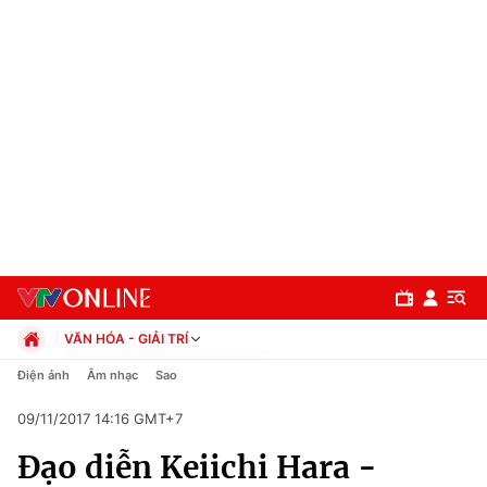
VĂN HÓA - GIẢI TRÍ
Chính trị
Điện ảnh
Âm nhạc
Sao
Xã hội
09/11/2017 14:16 GMT+7
Pháp luật
Chuyên mục
Kinh tế
Đạo diễn Keiichi Hara -
Thể thao