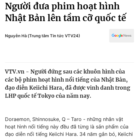
Chính trị
Người đưa phim hoạt hình
Truyền hình
Nhật Bản lên tầm cỡ quốc tế
Văn hóa - Giải trí
Xã hội
Y tế
Đời sống
Nguyễn Hà (Trung tâm Tin tức VTV24)
Pháp luật
Công nghệ
Giáo dục
Y tế
VTV.vn - Người đứng sau các khuôn hình của
Thế giới
các bộ phim hoạt hình nổi tiếng của Nhật Bản,
Tin tức
đạo diễn Keiichi Hara, đã được vinh danh trong
Kinh tế
LHP quốc tế Tokyo của năm nay.
Thế giới đó đây
Tài chính
Dữ liệu và đời sống
Câu chuyện quốc tế
Thị trường
Doraemon, Shinnosuke, Q – Taro - những nhân vật
hoạt hình nổi tiếng này đều đã từng là sản phẩm của
Truyền hình
Góc doanh nghiệp
đạo diễn nổi tiếng Keiichi Hara. 34 năm gắn bó, Keiichi