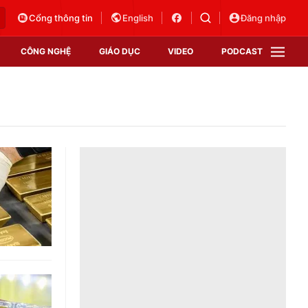
Cổng thông tin
English
Đăng nhập
CÔNG NGHỆ
GIÁO DỤC
VIDEO
PODCAST
VTV Money
VTV Thể thao
VTV Sức khoẻ
Bất động sản
Thị trường 24h
Tấm lòng Việt
Vươn mình bằng AI
VTV4
VTV8
VTV9
Lịch phát sóng
Giao lưu trực tuyến
Sự kiện