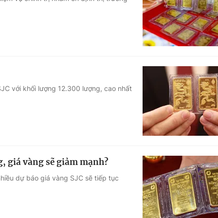
Góc ảnh
Giáo dục
Công nghệ
Tuyển sinh
Hitech Công ng
Học trực tuyến
Sản phẩm
SJC với khối lượng 12.300 lượng, cao nhất
g
Thị trường
Tư vấn
ng, giá vàng sẽ giảm mạnh?
nhiều dự báo giá vàng SJC sẽ tiếp tục