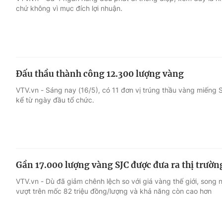
chứ không vì mục đích lợi nhuận.
Giải trí
Đời sống
Điện ảnh
Du lịch
Đấu thầu thành công 12.300 lượng vàng
Âm nhạc
Làm đẹp
VTV.vn - Sáng nay (16/5), có 11 đơn vị trúng thầu vàng miếng 
kể từ ngày đầu tổ chức.
Sao
Chất lượng cuộc sốn
Gần 17.000 lượng vàng SJC được đưa ra thị trườ
VTV.vn - Dù đã giảm chênh lệch so với giá vàng thế giới, song 
vượt trên mốc 82 triệu đồng/lượng và khả năng còn cao hơn