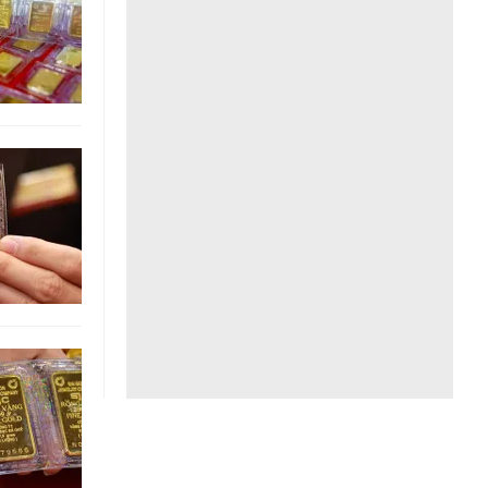
Liên hệ toà soạn
hệ tương lai