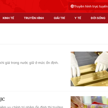
Truyền hình trực tuyến
KINH TẾ
TRUYỀN HÌNH
GIẢI TRÍ
Y TẾ
ĐỜI SỐNG
Pháp luật
Y tế
Truyền hình
Multimedia
Phim VTV
Video
 khi giá trong nước giữ ở mức ổn định.
Hậu trường
Shorts video
Nhân vật
Podcast
Khán giả
EMagazine
Giải sao mai
Photo
SJC
Infographic
iệm vụ chính trị nhằm ổn định thị trường