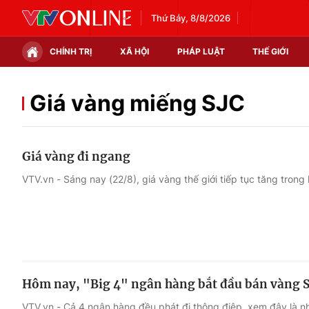
Thứ Bảy, 8/8/2026
CHÍNH TRỊ
XÃ HỘI
PHÁP LUẬT
THẾ GIỚI
Chính trị
Xã hội
Giá vàng miếng SJC
Thế giới
Kinh tế
Giá vàng đi ngang
Tin tức
Tài chính
VTV.vn - Sáng nay (22/8), giá vàng thế giới tiếp tục tăng trong
Thế giới đó đây
Thị trường
Câu chuyện quốc tế
Góc doanh nghiệp
Dữ liệu và đời sống
Hôm nay, "Big 4" ngân hàng bắt đầu bán vàng 
VTV.vn - Cả 4 ngân hàng đều phát đi thông điệp, xem đây là nh