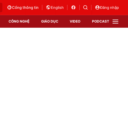
Cổng thông tin
English
Đăng nhập
CÔNG NGHỆ
GIÁO DỤC
VIDEO
PODCAST
VTV Money
VTV Thể thao
VTV Sức khoẻ
Bất động sản
Thị trường 24h
Tấm lòng Việt
Vươn mình bằng AI
VTV4
VTV8
VTV9
Lịch phát sóng
Giao lưu trực tuyến
Sự kiện