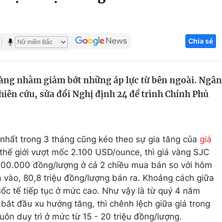
Góc ảnh
Chia sẻ
Giáo dục
Công nghệ
Tuyển sinh
Hitech Công ng
vàng nhằm giảm bớt những áp lực từ bên ngoài. Ngân
Học trực tuyến
Sản phẩm
iên cứu, sửa đổi Nghị định 24 để trình Chính Phủ
g
Thị trường
Tư vấn
o nhất trong 3 tháng cũng kéo theo sự gia tăng của
giá
 thế giới vượt mốc 2.100 USD/ounce, thì giá vàng SJC
400.000 đồng/lượng ở cả 2 chiều mua bán so với hôm
a vào, 80,8 triệu đồng/lượng bán ra. Khoảng cách giữa
ốc tế tiếp tục ở mức cao. Như vậy là từ quý 4 năm
 bắt đầu xu hướng tăng, thì chênh lệch giữa giá trong
luôn duy trì ở mức từ 15 - 20 triệu đồng/lượng.