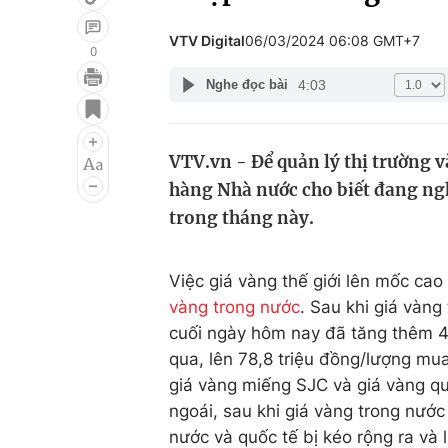
VTV Digital
06/03/2024 06:08 GMT+7
0
4:03
Nghe đọc bài
Giải trí
Đời sống
Điện ảnh
Du lịch
VTV.vn - Để quản lý thị trường 
Âm nhạc
Làm đẹp
hàng Nhà nước cho biết đang ngh
Sao
Chất lượng cuộc sốn
trong tháng này.
Việc giá vàng thế giới lên mốc ca
vàng trong nước
. Sau khi giá vàng
cuối ngày hôm nay đã tăng thêm 
qua, lên 78,8 triệu đồng/lượng mu
giá vàng miếng SJC và giá vàng qu
ngoái, sau khi giá vàng trong nước
nước và quốc tế bị kéo rộng ra và 