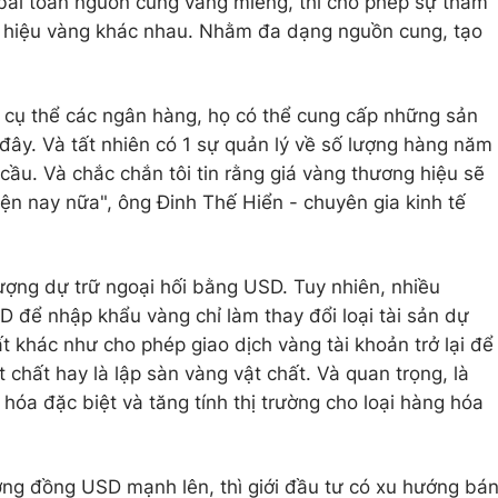
i bài toán nguồn cung vàng miếng, thì cho phép sự tham
ng hiệu vàng khác nhau. Nhằm đa dạng nguồn cung, tạo
 cụ thể các ngân hàng, họ có thể cung cấp những sản
ây. Và tất nhiên có 1 sự quản lý về số lượng hàng năm
 cầu. Và chắc chắn tôi tin rằng giá vàng thương hiệu sẽ
ện nay nữa", ông Đinh Thế Hiển - chuyên gia kinh tế
ợng dự trữ ngoại hối bằng USD. Tuy nhiên, nhiều
D để nhập khẩu vàng chỉ làm thay đổi loại tài sản dự
t khác như cho phép giao dịch vàng tài khoản trở lại để
chất hay là lập sàn vàng vật chất. Và quan trọng, là
hóa đặc biệt và tăng tính thị trường cho loại hàng hóa
ường đồng USD mạnh lên, thì giới đầu tư có xu hướng bá