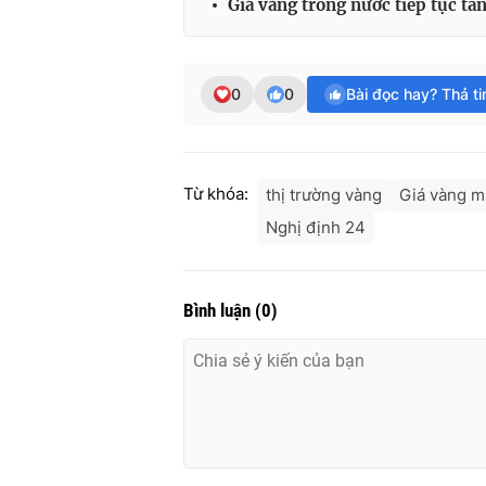
Giá vàng trong nước tiếp tục tă
0
0
Bài đọc hay? Thả t
Từ khóa:
thị trường vàng
Giá vàng m
Nghị định 24
Bình luận
(
0
)