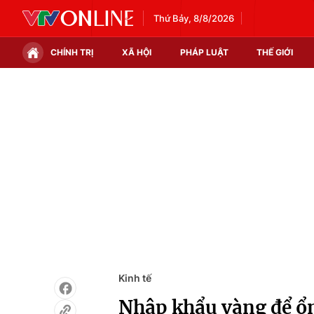
Thứ Bảy, 8/8/2026
CHÍNH TRỊ
XÃ HỘI
PHÁP LUẬT
THẾ GIỚI
Chính trị
Xã hội
Thế giới
Kinh tế
Tin tức
Tài chính
Thế giới đó đây
Thị trường
Câu chuyện quốc tế
Góc doanh nghiệp
Dữ liệu và đời sống
Kinh tế
Nhập khẩu vàng để ổn