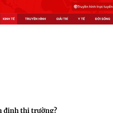
Truyền hình trực tuyến
KINH TẾ
TRUYỀN HÌNH
GIẢI TRÍ
Y TẾ
ĐỜI SỐNG
Pháp luật
Y tế
Truyền hình
Multimedia
Phim VTV
Video
Hậu trường
Shorts video
Nhân vật
Podcast
Khán giả
EMagazine
Giải sao mai
Photo
 định thị trường?
Infographic