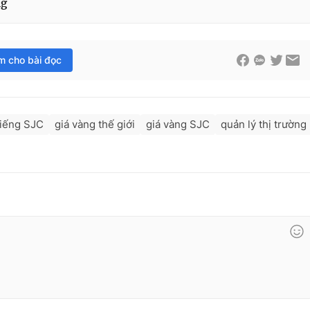
ng
im cho bài đọc
iếng SJC
giá vàng thế giới
giá vàng SJC
quản lý thị trường