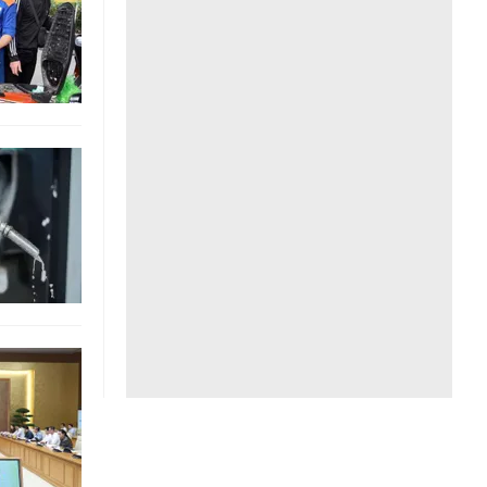
Liên hệ toà soạn
hệ tương lai