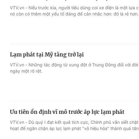
VTV.vn - Nếu trước kia, người tiêu dùng coi xe điện là một lựa c
nó còn có thêm một yếu tố đáng để cân nhắc hơn: đó là rẻ hơn.
Lạm phát tại Mỹ tăng trở lại
VTV.vn - Những tác động từ xung đột ở Trung Đông đối với đờ
ngày một rõ rệt.
Ưu tiên ổn định vĩ mô trước áp lực lạm phát
VTV.vn - Dù quý I đạt kết quả tích cực, Chính phủ vẫn siết chặt
hoạt để ngăn chặn áp lực lạm phát "vô hiệu hóa" thành quả tăn