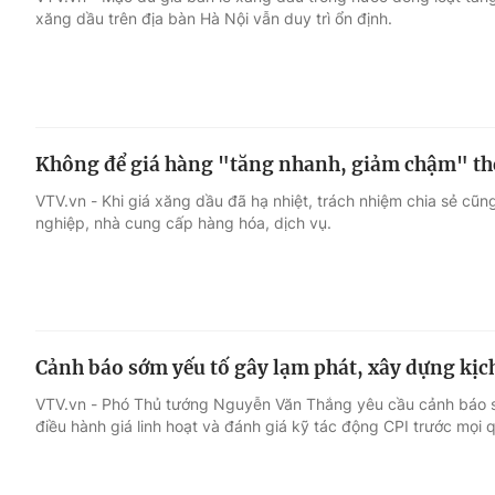
xăng dầu trên địa bàn Hà Nội vẫn duy trì ổn định.
Giải trí
Đời sống
Điện ảnh
Du lịch
Không để giá hàng "tăng nhanh, giảm chậm" th
Âm nhạc
Làm đẹp
VTV.vn - Khi giá xăng dầu đã hạ nhiệt, trách nhiệm chia sẻ cũn
nghiệp, nhà cung cấp hàng hóa, dịch vụ.
Sao
Chất lượng cuộc sốn
Cảnh báo sớm yếu tố gây lạm phát, xây dựng kịc
VTV.vn - Phó Thủ tướng Nguyễn Văn Thắng yêu cầu cảnh báo s
điều hành giá linh hoạt và đánh giá kỹ tác động CPI trước mọi q