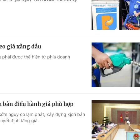
Góc ảnh
Giáo dục
Công nghệ
Tuyển sinh
Hitech Công ng
eo giá xăng dầu
Học trực tuyến
Sản phẩm
g phải được thể hiện từ phía doanh
g
Thị trường
Tư vấn
h bản điều hành giá phù hợp
ớm nguy cơ lạm phát, xây dựng kịch bản
uyết định tăng giá.