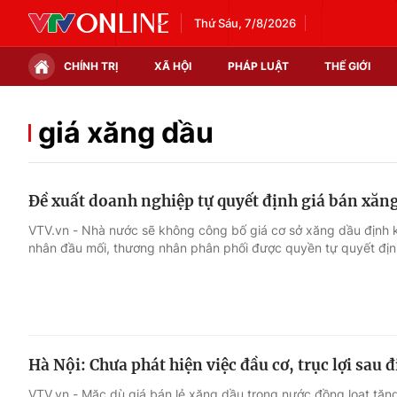
Thứ Sáu, 7/8/2026
CHÍNH TRỊ
XÃ HỘI
PHÁP LUẬT
THẾ GIỚI
Chính trị
Xã hội
giá xăng dầu
Thế giới
Kinh tế
Đề xuất doanh nghiệp tự quyết định giá bán xăn
Tin tức
Tài chính
VTV.vn - Nhà nước sẽ không công bố giá cơ sở xăng dầu định 
nhân đầu mối, thương nhân phân phối được quyền tự quyết định
Thế giới đó đây
Thị trường
Câu chuyện quốc tế
Góc doanh nghiệp
Dữ liệu và đời sống
Hà Nội: Chưa phát hiện việc đầu cơ, trục lợi sau 
VTV.vn - Mặc dù giá bán lẻ xăng dầu trong nước đồng loạt tăng