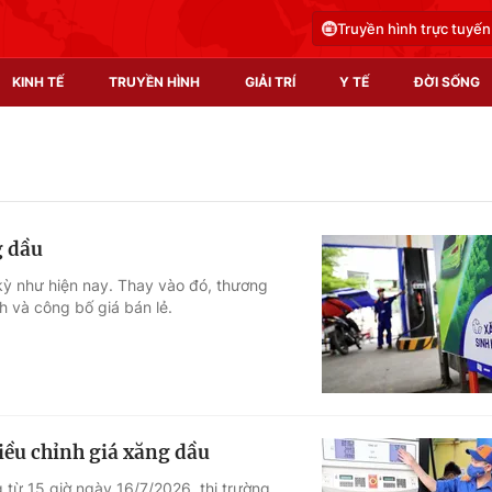
Truyền hình trực tuyến
KINH TẾ
TRUYỀN HÌNH
GIẢI TRÍ
Y TẾ
ĐỜI SỐNG
Pháp luật
Y tế
Truyền hình
Multimedia
g dầu
Phim VTV
Video
kỳ như hiện nay. Thay vào đó, thương
 và công bố giá bán lẻ.
Hậu trường
Shorts video
Nhân vật
Podcast
Khán giả
EMagazine
Giải sao mai
Photo
điều chỉnh giá xăng dầu
Infographic
 từ 15 giờ ngày 16/7/2026, thị trường