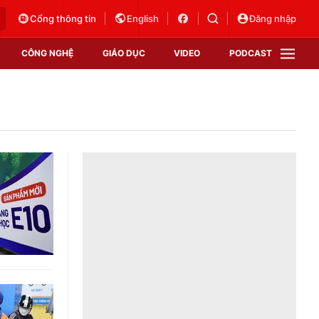
Cổng thông tin
English
Đăng nhập
CÔNG NGHỆ
GIÁO DỤC
VIDEO
PODCAST
VTV Money
VTV Thể thao
VTV Sức khoẻ
Bất động sản
Thị trường 24h
Tấm lòng Việt
Vươn mình bằng AI
VTV4
VTV8
VTV9
Lịch phát sóng
Giao lưu trực tuyến
Sự kiện