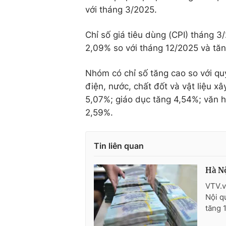
với tháng 3/2025.
Chỉ số giá tiêu dùng (CPI) tháng 
2,09% so với tháng 12/2025 và tă
Nhóm có chỉ số tăng cao so với qu
điện, nước, chất đốt và vật liệu x
5,07%; giáo dục tăng 4,54%; văn hó
2,59%.
Tin liên quan
Hà Nộ
VTV.v
Nội q
tăng 