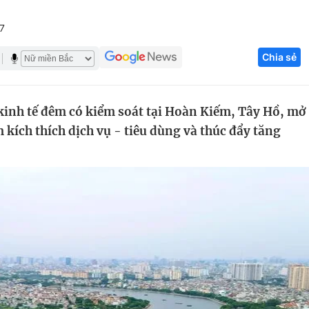
Góc ảnh
7
Chia sẻ
Giáo dục
Công nghệ
Tuyển sinh
Hitech Công ng
 kinh tế đêm có kiểm soát tại Hoàn Kiếm, Tây Hồ, mở
Học trực tuyến
Sản phẩm
kích thích dịch vụ - tiêu dùng và thúc đẩy tăng
g
Thị trường
Tư vấn