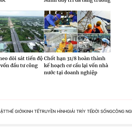
ước
Minh duy trì đà tăng trưởng
heo dõi sát tiến độ
Chốt hạn 31/8 hoàn thành
 vốn đầu tư công
kế hoạch cơ cấu lại vốn nhà
nước tại doanh nghiệp
UẬT
THẾ GIỚI
KINH TẾ
TRUYỀN HÌNH
GIẢI TRÍ
Y TẾ
ĐỜI SỐNG
CÔNG NG