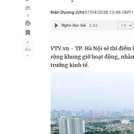
Kiên Dương (t/h)
07/04/2026 13:46 GMT+
0
2:43
Nghe đọc bài
Giải trí
Đời sống
Điện ảnh
Du lịch
VTV.vn - TP. Hà Nội sẽ thí điểm
Âm nhạc
Làm đẹp
rộng khung giờ hoạt động, nhằm 
Sao
Chất lượng cuộc sốn
trưởng kinh tế.