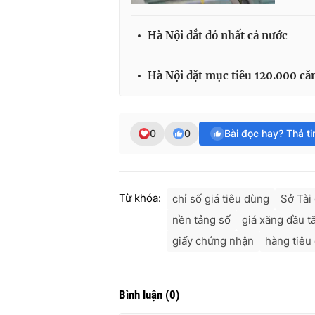
Hà Nội đắt đỏ nhất cả nước
Hà Nội đặt mục tiêu 120.000 că
0
0
Bài đọc hay? Thả t
Từ khóa:
chỉ số giá tiêu dùng
Sở Tài
nền tảng số
giá xăng dầu t
giấy chứng nhận
hàng tiêu
Bình luận
(
0
)