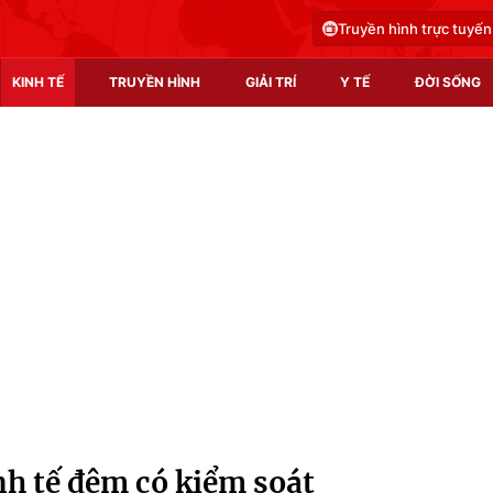
Truyền hình trực tuyến
KINH TẾ
TRUYỀN HÌNH
GIẢI TRÍ
Y TẾ
ĐỜI SỐNG
Pháp luật
Y tế
Truyền hình
Multimedia
Phim VTV
Video
Hậu trường
Shorts video
Nhân vật
Podcast
Khán giả
EMagazine
Giải sao mai
Photo
nh tế đêm có kiểm soát
Infographic