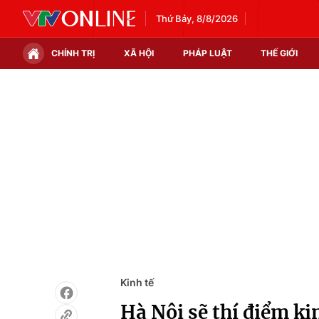
Thứ Bảy, 8/8/2026
CHÍNH TRỊ
XÃ HỘI
PHÁP LUẬT
THẾ GIỚI
Chính trị
Xã hội
Thế giới
Kinh tế
Tin tức
Tài chính
Thế giới đó đây
Thị trường
Câu chuyện quốc tế
Góc doanh nghiệp
Dữ liệu và đời sống
Kinh tế
Hà Nội sẽ thí điểm ki