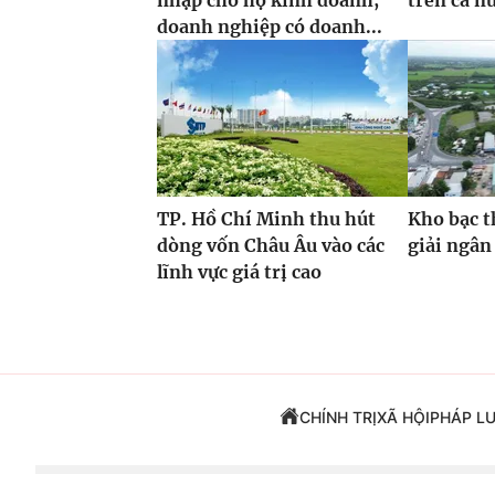
nhập cho hộ kinh doanh,
trên cả n
doanh nghiệp có doanh...
TP. Hồ Chí Minh thu hút
Kho bạc t
dòng vốn Châu Âu vào các
giải ngân
lĩnh vực giá trị cao
CHÍNH TRỊ
XÃ HỘI
PHÁP L