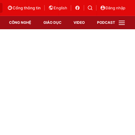
Cổng thông tin
English
Đăng nhập
CÔNG NGHỆ
GIÁO DỤC
VIDEO
PODCAST
VTV Money
VTV Thể thao
VTV Sức khoẻ
Bất động sản
Thị trường 24h
Tấm lòng Việt
Vươn mình bằng AI
VTV4
VTV8
VTV9
Lịch phát sóng
Giao lưu trực tuyến
Sự kiện