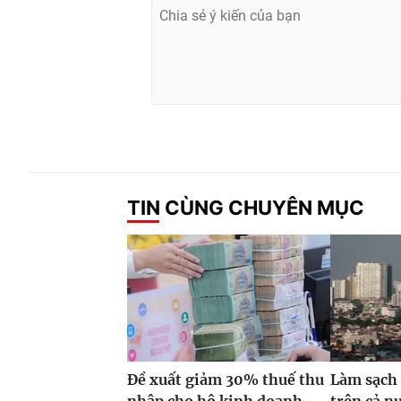
TIN CÙNG CHUYÊN MỤC
Đề xuất giảm 30% thuế thu
Làm sạch 