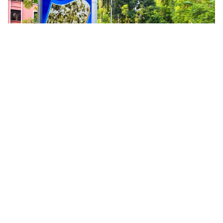
Tin mới
Video
Live
Emagazine
Trang chủ
69 năm giải phóng Thủ đô: Hà Nội phấn
đấu tỷ lệ đô thị hóa đạt 75% vào năm
2030
VTV.vn - Hà Nội phấn đấu tỷ lệ đô thị hóa đến năm
2025 đạt khoảng 60 - 62% và đến năm 2030 đạt
khoảng 65 - 75%.