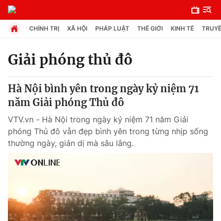
CHÍNH TRỊ
XÃ HỘI
PHÁP LUẬT
THẾ GIỚI
KINH TẾ
TRUYỀ
Giải phóng thủ đô
Chuyên mục
Hà Nội bình yên trong ngày kỷ niệm 71
Chính trị
năm Giải phóng Thủ đô
VTV.vn - Hà Nội trong ngày kỷ niệm 71 năm Giải
Xã hội
phóng Thủ đô vẫn đẹp bình yên trong từng nhịp sống
thường ngày, giản dị mà sâu lắng.
Pháp luật
Y tế
Thế giới