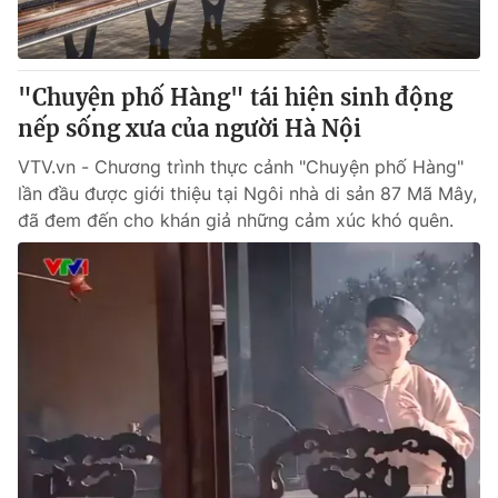
Giấy phép hoạt động báo in và báo điện tử số 483/GP-BTTTT
cấp ngày 29/12/2023
Tổng Biên tập:
Vũ Thanh Thủy
"Chuyện phố Hàng" tái hiện sinh động
Phó Tổng Biên tập:
Nguyễn Thị Mỹ Hạnh, Phạm Quốc Thắng,
nếp sống xưa của người Hà Nội
Nguyễn Trọng Ninh
Tổng đài VTV:
024.38 355 931 - 024.38 355 932
VTV.vn - Chương trình thực cảnh "Chuyện phố Hàng"
Ðiện thoại Thời báo VTV:
024.66 897 897
lần đầu được giới thiệu tại Ngôi nhà di sản 87 Mã Mây,
Email:
toasoan@vtv.vn
đã đem đến cho khán giả những cảm xúc khó quên.
Liên hệ quảng cáo:
024-7300.7108