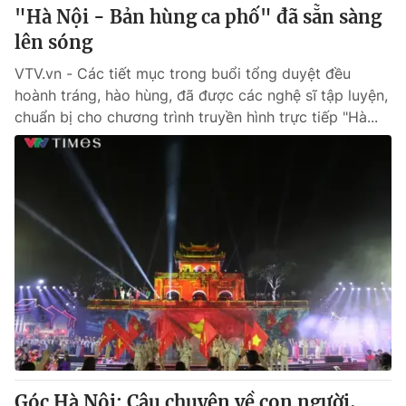
"Hà Nội - Bản hùng ca phố" đã sẵn sàng
lên sóng
VTV.vn - Các tiết mục trong buổi tổng duyệt đều
hoành tráng, hào hùng, đã được các nghệ sĩ tập luyện,
chuẩn bị cho chương trình truyền hình trực tiếp "Hà...
Góc Hà Nội: Câu chuyện về con người,