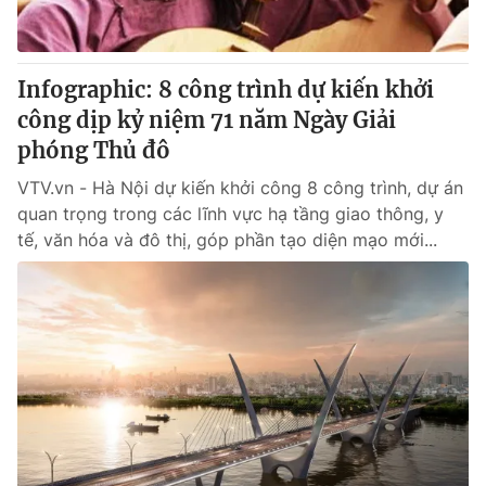
Thị trường 24h
Tấm lòng Việt
VTV4
Vươn mình bằng AI
Infographic: 8 công trình dự kiến khởi
công dịp kỷ niệm 71 năm Ngày Giải
VTV9
VTV8
phóng Thủ đô
VTV.vn - Hà Nội dự kiến khởi công 8 công trình, dự án
Liên hệ tòa soạn
English
quan trọng trong các lĩnh vực hạ tầng giao thông, y
tế, văn hóa và đô thị, góp phần tạo diện mạo mới...
THỜI BÁO VTV
Theo dõi báo trên
Cơ quan chủ quản:
Đài Truyền hình Việt Nam
Cơ quan báo chí:
Thời báo VTV