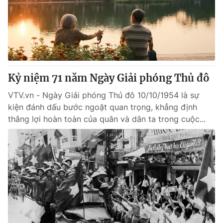
Tin tức
Kinh tế
Thế giới đó đây
Tài chính
Dữ liệu và đời sống
Câu chuyện quốc tế
Thị trường
Kỷ niệm 71 năm Ngày Giải phóng Thủ đô
Truyền hình
Góc doanh nghiệp
VTV.vn - Ngày Giải phóng Thủ đô 10/10/1954 là sự
Phim VTV
Giải trí
kiện đánh dấu bước ngoặt quan trọng, khẳng định
Hậu trường
thắng lợi hoàn toàn của quân và dân ta trong cuộc...
Điện ảnh
Đời sống
Nhân vật
Âm nhạc
Du lịch
Khán giả
Giáo dục
Sao
Làm đẹp
Giải sao mai
Tuyển sinh
Công nghệ
Chất lượng cuộc sống
Học trực tuyến
Hitech Công nghệ tương lai