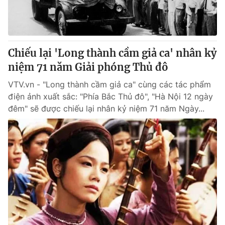
Giao lưu trực tuyến
Sản phẩm
Lịch phát sóng
Thị trường
Tư vấn
Chiếu lại 'Long thành cầm giả ca' nhân kỷ
niệm 71 năm Giải phóng Thủ đô
Chuyên mục khác
Emagazine
VTV.vn - "Long thành cầm giả ca" cùng các tác phẩm
Podcast
điện ảnh xuất sắc: "Phía Bắc Thủ đô", "Hà Nội 12 ngày
đêm" sẽ được chiếu lại nhân kỷ niệm 71 năm Ngày...
Photo
Infographic
Video
Shorts video
VTV Money
VTV Thể thao
VTV Sức khoẻ
Bất động sản