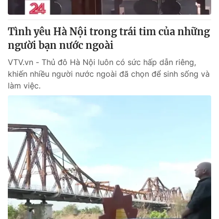
® Cấm sao chép dưới mọi hình thức nếu không có sự chấp
Tình yêu Hà Nội trong trái tim của những
thuận bằng văn bản. Ghi rõ nguồn VTV.vn khi phát hành lại
người bạn nước ngoài
thông tin từ website này.
VTV.vn - Thủ đô Hà Nội luôn có sức hấp dẫn riêng,
khiến nhiều người nước ngoài đã chọn để sinh sống và
làm việc.