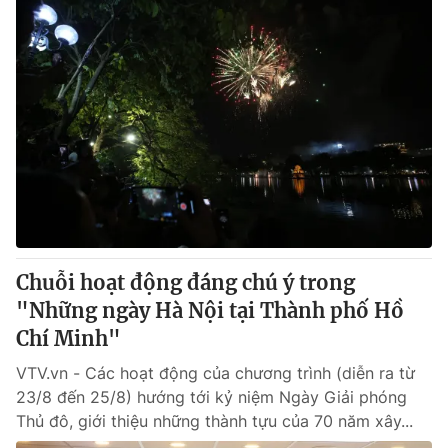
Chuỗi hoạt động đáng chú ý trong
"Những ngày Hà Nội tại Thành phố Hồ
Chí Minh"
VTV.vn - Các hoạt động của chương trình (diễn ra từ
23/8 đến 25/8) hướng tới kỷ niệm Ngày Giải phóng
Thủ đô, giới thiệu những thành tựu của 70 năm xây...