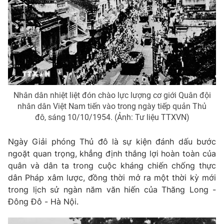
THỜI BÁO VTV
Nhân dân nhiệt liệt đón chào lực lượng cơ giới Quân đội
Theo dõi báo trên
nhân dân Việt Nam tiến vào trong ngày tiếp quản Thủ
đô, sáng 10/10/1954. (Ảnh: Tư liệu TTXVN)
Cơ quan chủ quản:
Đài Truyền hình Việt Nam
Cơ quan báo chí:
Thời báo VTV
Ngày Giải phóng Thủ đô là sự kiện đánh dấu bước
ngoặt quan trọng, khẳng định thắng lợi hoàn toàn của
Giấy phép hoạt động báo in và báo điện tử số 483/GP-BTTTT
cấp ngày 29/12/2023
quân và dân ta trong cuộc kháng chiến chống thực
dân Pháp xâm lược, đồng thời mở ra một thời kỳ mới
Tổng Biên tập:
Vũ Thanh Thủy
trong lịch sử ngàn năm văn hiến của Thăng Long -
Phó Tổng Biên tập:
Nguyễn Thị Mỹ Hạnh, Phạm Quốc Thắng,
Đông Đô - Hà Nội.
Nguyễn Trọng Ninh
Tổng đài VTV:
024.38 355 931 - 024.38 355 932