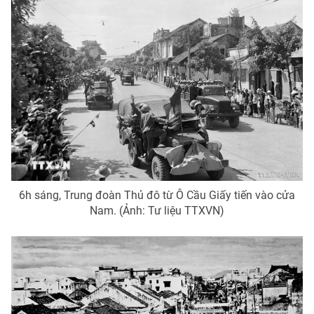
Photo
Infographic
Video
Shorts video
VTV Money
VTV Thể thao
VTV Sức khoẻ
Bất động sản
Thị trường 24h
Tấm lòng Việt
6h sáng, Trung đoàn Thủ đô từ Ô Cầu Giấy tiến vào cửa
Nam. (Ảnh: Tư liệu TTXVN)
VTV4
Vươn mình bằng AI
VTV9
VTV8
Liên hệ tòa soạn
English