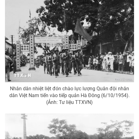
Ðiện thoại Thời báo VTV:
024.66 897 897
Email:
toasoan@vtv.vn
Liên hệ quảng cáo:
024-7300.7108
Nhân dân nhiệt liệt đón chào lực lượng Quân đội nhân
dân Việt Nam tiến vào tiếp quản Hà Đông (6/10/1954).
(Ảnh: Tư liệu TTXVN)
® Cấm sao chép dưới mọi hình thức nếu không có sự chấp
thuận bằng văn bản. Ghi rõ nguồn VTV.vn khi phát hành lại
thông tin từ website này.