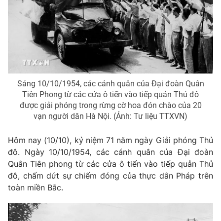
Phim VTV
Giải trí
Hậu trường
Điện ảnh
Đời sống
Nhân vật
Âm nhạc
Du lịch
Khán giả
Giáo dục
Sao
Làm đẹp
Giải sao mai
Sáng 10/10/1954, các cánh quân của Đại đoàn Quân
Tuyển sinh
Tiên Phong từ các cửa ô tiến vào tiếp quản Thủ đô
Công nghệ
Chất lượng cuộc sống
được giải phóng trong rừng cờ hoa đón chào của 20
Học trực tuyến
vạn người dân Hà Nội. (Ảnh: Tư liệu TTXVN)
Hitech Công nghệ tương lai
Giao lưu trực tuyến
Sản phẩm
Hôm nay (10/10), kỷ niệm 71 năm ngày Giải phóng Thủ
đô. Ngày 10/10/1954, các cánh quân của Đại đoàn
Lịch phát sóng
Thị trường
Quân Tiên phong từ các cửa ô tiến vào tiếp quản Thủ
đô, chấm dứt sự chiếm đóng của thực dân Pháp trên
Tư vấn
toàn miền Bắc.
Chuyên mục khác
Emagazine
Podcast