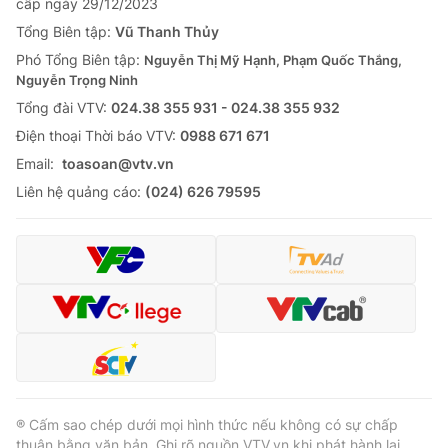
cấp ngày 29/12/2023
Tổng Biên tập:
Vũ Thanh Thủy
Phó Tổng Biên tập:
Nguyễn Thị Mỹ Hạnh, Phạm Quốc Thắng,
Nguyễn Trọng Ninh
Tổng đài VTV:
024.38 355 931 - 024.38 355 932
Ðiện thoại Thời báo VTV:
0988 671 671
Email:
toasoan@vtv.vn
Liên hệ quảng cáo:
(024) 626 79595
® Cấm sao chép dưới mọi hình thức nếu không có sự chấp
thuận bằng văn bản. Ghi rõ nguồn VTV.vn khi phát hành lại