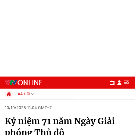
XÃ HỘI
Chính trị
10/10/2025 11:04 GMT+7
Xã hội
Kỷ niệm 71 năm Ngày Giải
Pháp luật
Chuyên mục
Kinh tế
phóng Thủ đô
Thể thao