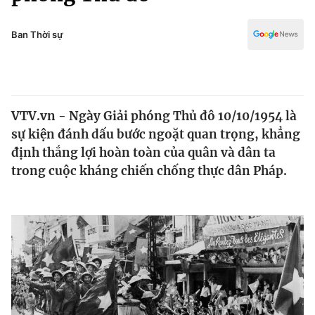
Chính trị
Truyền hình
Văn hóa - Giải trí
Ban Thời sự
Xã hội
Y tế
Đời sống
Pháp luật
Công nghệ
Giáo dục
VTV.vn - Ngày Giải phóng Thủ đô 10/10/1954 là
Y tế
sự kiện đánh dấu bước ngoặt quan trọng, khẳng
định thắng lợi hoàn toàn của quân và dân ta
Thế giới
trong cuộc kháng chiến chống thực dân Pháp.
Tin tức
Kinh tế
Thế giới đó đây
Tài chính
Dữ liệu và đời sống
Câu chuyện quốc tế
Thị trường
Truyền hình
Góc doanh nghiệp