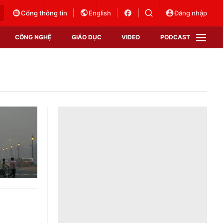
Cổng thông tin
English
Đăng nhập
CÔNG NGHỆ
GIÁO DỤC
VIDEO
PODCAST
VTV Money
VTV Thể thao
VTV Sức khoẻ
Bất động sản
Thị trường 24h
Tấm lòng Việt
Vươn mình bằng AI
VTV4
VTV8
VTV9
Lịch phát sóng
Giao lưu trực tuyến
Sự kiện