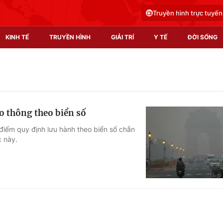
Truyền hình trực tuyến
KINH TẾ
TRUYỀN HÌNH
GIẢI TRÍ
Y TẾ
ĐỜI SỐNG
Pháp luật
Y tế
Truyền hình
Multimedia
o thông theo biển số
Phim VTV
Video
 điểm quy định lưu hành theo biển số chẵn
c này.
Hậu trường
Shorts video
Nhân vật
Podcast
Khán giả
EMagazine
Giải sao mai
Photo
Infographic