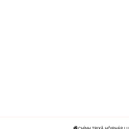
Giải trí
Đời sống
Điện ảnh
Du lịch
Âm nhạc
Làm đẹp
Sao
Chất lượng cuộc sốn
CHÍNH TRỊ
XÃ HỘI
PHÁP L