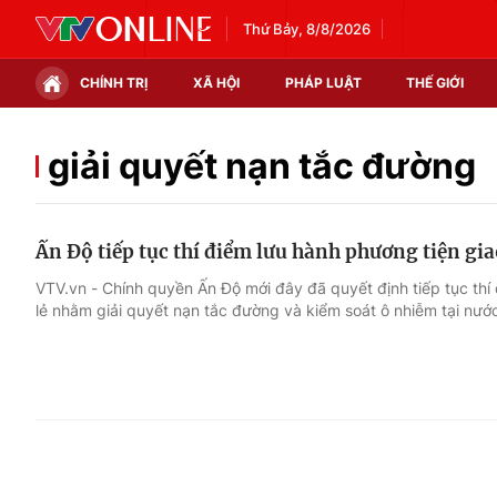
Thứ Bảy, 8/8/2026
CHÍNH TRỊ
XÃ HỘI
PHÁP LUẬT
THẾ GIỚI
Chính trị
Xã hội
giải quyết nạn tắc đường
Thế giới
Kinh tế
Ấn Độ tiếp tục thí điểm lưu hành phương tiện gia
Tin tức
Tài chính
VTV.vn - Chính quyền Ấn Độ mới đây đã quyết định tiếp tục thí
lẻ nhằm giải quyết nạn tắc đường và kiểm soát ô nhiễm tại nướ
Thế giới đó đây
Thị trường
Câu chuyện quốc tế
Góc doanh nghiệp
Dữ liệu và đời sống