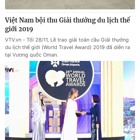
® Cấm sao chép dưới mọi hình thức nếu không có sự chấp
Việt Nam bội thu Giải thưởng du lịch thế
thuận bằng văn bản. Ghi rõ nguồn VTV.vn khi phát hành lại
giới 2019
thông tin từ website này.
VTV.vn - Tối 28/11, Lễ trao giải toàn cầu Giải thưởng
du lịch thế giới (World Travel Award) 2019 đã diễn ra
tại Vương quốc Oman.