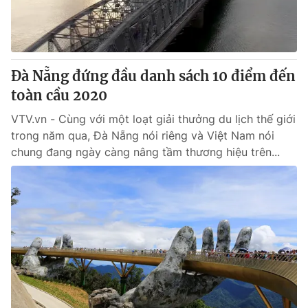
Thị trường 24h
Tấm lòng Việt
VTV4
Vươn mình bằng AI
Đà Nẵng đứng đầu danh sách 10 điểm đến
VTV9
VTV8
toàn cầu 2020
VTV.vn - Cùng với một loạt giải thưởng du lịch thế giới
Liên hệ tòa soạn
English
trong năm qua, Đà Nẵng nói riêng và Việt Nam nói
chung đang ngày càng nâng tầm thương hiệu trên...
THỜI BÁO VTV
Theo dõi báo trên
Cơ quan chủ quản:
Đài Truyền hình Việt Nam
Cơ quan báo chí:
Thời báo VTV