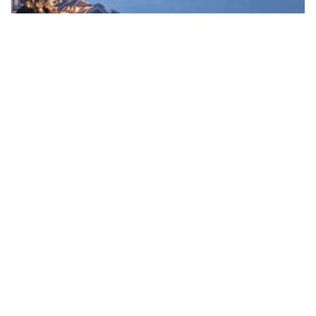
Tin mới
Video
Live
Emagazine
Trang chủ
Khám phá khu nghỉ dưỡng sang trọng bậc
nhất thế giới ở Việt Nam
VTV.vn - Intercontinental Đà Nẵng Sun Peninsula
Resort đã được vinh danh là Khu nghỉ dưỡng sang
trọng bậc nhất thế giới trong Lễ trao giải thưởng du...