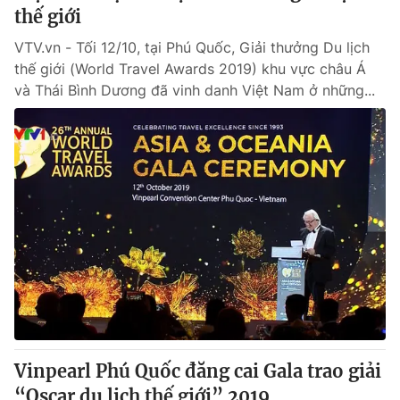
thế giới
VTV.vn - Tối 12/10, tại Phú Quốc, Giải thưởng Du lịch
thế giới (World Travel Awards 2019) khu vực châu Á
và Thái Bình Dương đã vinh danh Việt Nam ở những...
Vinpearl Phú Quốc đăng cai Gala trao giải
“Oscar du lịch thế giới” 2019