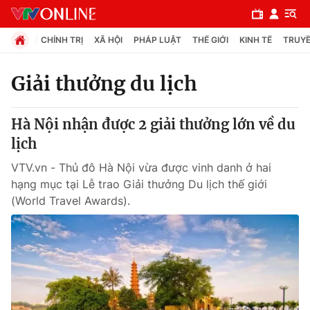
CHÍNH TRỊ
XÃ HỘI
PHÁP LUẬT
THẾ GIỚI
KINH TẾ
TRUYỀ
Giải thưởng du lịch
Chuyên mục
Hà Nội nhận được 2 giải thưởng lớn về du
Chính trị
lịch
VTV.vn - Thủ đô Hà Nội vừa được vinh danh ở hai
Xã hội
hạng mục tại Lễ trao Giải thưởng Du lịch thế giới
(World Travel Awards).
Pháp luật
Y tế
Thế giới