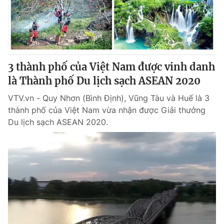
Giao lưu trực tuyến
Sản phẩm
Lịch phát sóng
Thị trường
Tư vấn
3 thành phố của Việt Nam được vinh danh
Chuyên mục khác
là Thành phố Du lịch sạch ASEAN 2020
Emagazine
Podcast
VTV.vn - Quy Nhơn (Bình Định), Vũng Tàu và Huế là 3
thành phố của Việt Nam vừa nhận được Giải thưởng
Photo
Infographic
Du lịch sạch ASEAN 2020.
Video
Shorts video
VTV Money
VTV Thể thao
VTV Sức khoẻ
Bất động sản