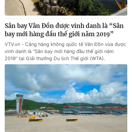
Giấy phép hoạt động báo in và báo điện tử số 483/GP-BTTTT
cấp ngày 29/12/2023
Tổng Biên tập:
Vũ Thanh Thủy
Sân bay Vân Đồn được vinh danh là “Sân
Phó Tổng Biên tập:
Nguyễn Thị Mỹ Hạnh, Phạm Quốc Thắng,
bay mới hàng đầu thế giới năm 2019”
Nguyễn Trọng Ninh
Tổng đài VTV:
024.38 355 931 - 024.38 355 932
VTV.vn - Cảng hàng không quốc tế Vân Đồn vừa được
Ðiện thoại Thời báo VTV:
024.66 897 897
vinh danh là "Sân bay mới hàng đầu thế giới năm
Email:
toasoan@vtv.vn
2019” tại Giải thưởng Du lịch Thế giới (WTA).
Liên hệ quảng cáo:
024-7300.7108