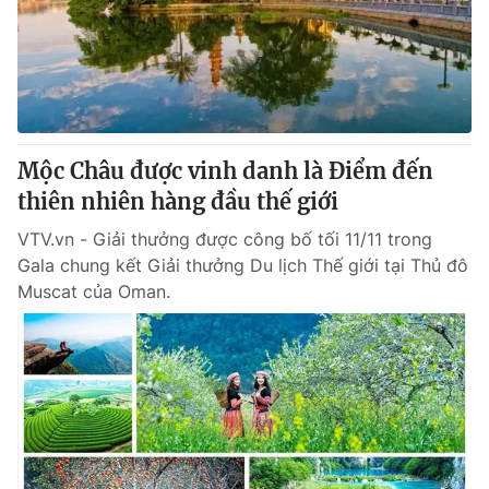
Tin tức
Kinh tế
Thế giới đó đây
Tài chính
Dữ liệu và đời sống
Câu chuyện quốc tế
Thị trường
Mộc Châu được vinh danh là Điểm đến
Truyền hình
Góc doanh nghiệp
thiên nhiên hàng đầu thế giới
Phim VTV
Giải trí
VTV.vn - Giải thưởng được công bố tối 11/11 trong
Hậu trường
Gala chung kết Giải thưởng Du lịch Thế giới tại Thủ đô
Điện ảnh
Muscat của Oman.
Đời sống
Nhân vật
Âm nhạc
Du lịch
Khán giả
Giáo dục
Sao
Làm đẹp
Giải sao mai
Tuyển sinh
Công nghệ
Chất lượng cuộc sống
Học trực tuyến
Hitech Công nghệ tương lai