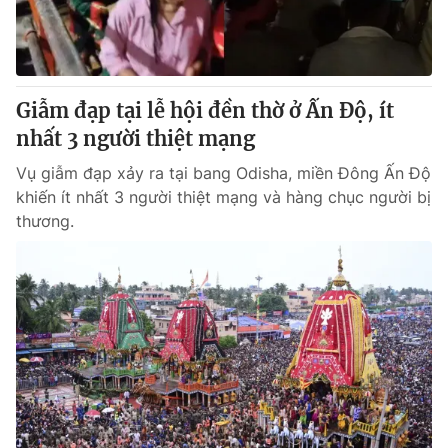
Thị trường 24h
Tấm lòng Việt
VTV4
Vươn mình bằng AI
Giẫm đạp tại lễ hội đền thờ ở Ấn Độ, ít
VTV9
VTV8
nhất 3 người thiệt mạng
Vụ giẫm đạp xảy ra tại bang Odisha, miền Đông Ấn Độ
Liên hệ tòa soạn
English
khiến ít nhất 3 người thiệt mạng và hàng chục người bị
thương.
THỜI BÁO VTV
Theo dõi báo trên
Cơ quan chủ quản:
Đài Truyền hình Việt Nam
Cơ quan báo chí:
Thời báo VTV