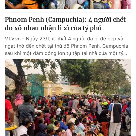
® Cấm sao chép dưới mọi hình thức nếu không có sự chấp
Phnom Penh (Campuchia): 4 người chết
thuận bằng văn bản. Ghi rõ nguồn VTV.vn khi phát hành lại
do xô nhau nhận lì xì của tỷ phú
thông tin từ website này.
VTV.vn - Ngày 23/1, it nhất 4 người đã bị đè bẹp và
ngạt thở đến chết tại thủ đô Phnom Penh, Campuchia
sau khi một đám đông lớn tụ tập tại nhà của một tỷ...