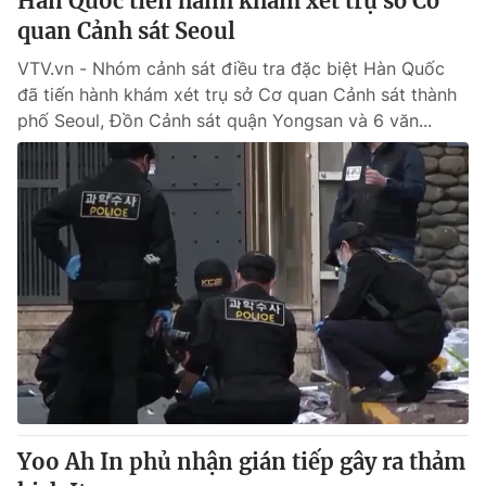
Hàn Quốc tiến hành khám xét trụ sở Cơ
quan Cảnh sát Seoul
VTV.vn - Nhóm cảnh sát điều tra đặc biệt Hàn Quốc
đã tiến hành khám xét trụ sở Cơ quan Cảnh sát thành
phố Seoul, Đồn Cảnh sát quận Yongsan và 6 văn...
Yoo Ah In phủ nhận gián tiếp gây ra thảm