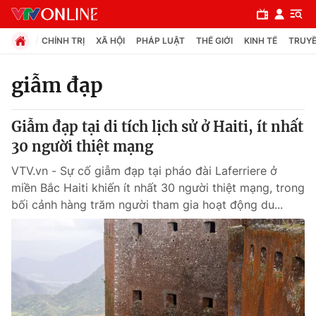
CHÍNH TRỊ
XÃ HỘI
PHÁP LUẬT
THẾ GIỚI
KINH TẾ
TRUYỀ
giẫm đạp
Chuyên mục
Giẫm đạp tại di tích lịch sử ở Haiti, ít nhất
Chính trị
30 người thiệt mạng
VTV.vn - Sự cố giẫm đạp tại pháo đài Laferriere ở
Xã hội
miền Bắc Haiti khiến ít nhất 30 người thiệt mạng, trong
bối cảnh hàng trăm người tham gia hoạt động du...
Pháp luật
Y tế
Thế giới