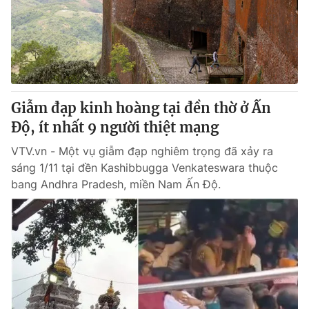
Tin tức
Kinh tế
Thế giới đó đây
Tài chính
Dữ liệu và đời sống
Câu chuyện quốc tế
Thị trường
Giẫm đạp kinh hoàng tại đền thờ ở Ấn
Truyền hình
Góc doanh nghiệp
Độ, ít nhất 9 người thiệt mạng
Phim VTV
Giải trí
VTV.vn - Một vụ giẫm đạp nghiêm trọng đã xảy ra
Hậu trường
sáng 1/11 tại đền Kashibbugga Venkateswara thuộc
Điện ảnh
bang Andhra Pradesh, miền Nam Ấn Độ.
Đời sống
Nhân vật
Âm nhạc
Du lịch
Khán giả
Giáo dục
Sao
Làm đẹp
Giải sao mai
Tuyển sinh
Công nghệ
Chất lượng cuộc sống
Học trực tuyến
Hitech Công nghệ tương lai