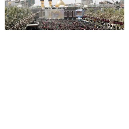
Tin mới
Video
Live
Emagazine
Trang chủ
Bangladesh: Tranh giành thức ăn tại đám
tang, hơn 40 người thương vong
VTV.vn - Ít nhất 10 người đã thiệt mạng và hơn 30
người khác bị thương trong một vụ giẫm đạp xảy ra
tại đám tang ở Bangladesh trong ngày 18/12.