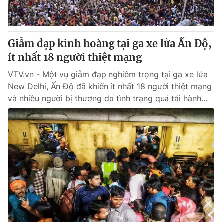
Giấy phép hoạt động báo in và báo điện tử số 483/GP-BTTTT
cấp ngày 29/12/2023
Tổng Biên tập:
Vũ Thanh Thủy
Giẫm đạp kinh hoàng tại ga xe lửa Ấn Độ,
Phó Tổng Biên tập:
Nguyễn Thị Mỹ Hạnh, Phạm Quốc Thắng,
ít nhất 18 người thiệt mạng
Nguyễn Trọng Ninh
Tổng đài VTV:
024.38 355 931 - 024.38 355 932
VTV.vn - Một vụ giẫm đạp nghiêm trọng tại ga xe lửa
Ðiện thoại Thời báo VTV:
024.66 897 897
New Delhi, Ấn Độ đã khiến ít nhất 18 người thiệt mạng
Email:
toasoan@vtv.vn
và nhiều người bị thương do tình trạng quá tải hành...
Liên hệ quảng cáo:
024-7300.7108