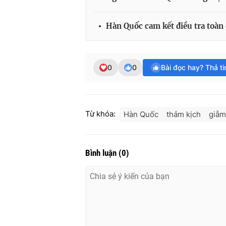
Hàn Quốc cam kết điều tra toàn 
0
0
Bài đọc hay? Thả t
Từ khóa:
Hàn Quốc
thảm kịch
giẫm
Bình luận
(
0
)