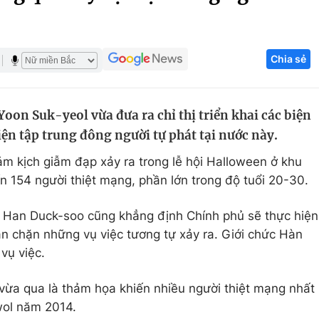
Góc ảnh
Chia sẻ
Giáo dục
Công nghệ
Tuyển sinh
Hitech Công ng
on Suk-yeol vừa đưa ra chỉ thị triển khai các biện
Học trực tuyến
Sản phẩm
ện tập trung đông người tự phát tại nước này.
g
Thị trường
ảm kịch giẫm đạp xảy ra trong lễ hội Halloween ở khu
Tư vấn
n 154 người thiệt mạng, phần lớn trong độ tuổi 20-30.
 Han Duck-soo cũng khẳng định Chính phủ sẽ thực hiện
n chặn những vụ việc tương tự xảy ra. Giới chức Hàn
vụ việc.
 vừa qua là thảm họa khiến nhiều người thiệt mạng nhất
wol năm 2014.