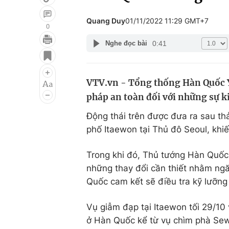
Quang Duy
01/11/2022 11:29 GMT+7
0
0:41
Nghe đọc bài
Giải trí
Đời sống
Điện ảnh
Du lịch
VTV.vn - Tổng thống Hàn Quốc Yo
Âm nhạc
Làm đẹp
pháp an toàn đối với những sự ki
Sao
Chất lượng cuộc sốn
Động thái trên được đưa ra sau th
phố Itaewon tại Thủ đô Seoul, khiế
Trong khi đó, Thủ tướng Hàn Quốc
những thay đổi cần thiết nhằm ngă
Quốc cam kết sẽ điều tra kỹ lưỡng 
Vụ giẫm đạp tại Itaewon tối 29/10
ở Hàn Quốc kể từ vụ chìm phà Se