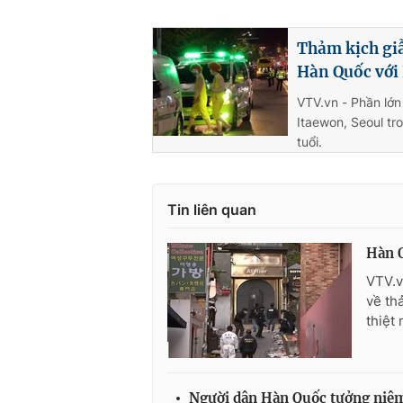
Thảm kịch giẫ
Hàn Quốc với
VTV.vn - Phần lớn
Itaewon, Seoul tr
tuổi.
Tin liên quan
Hàn Q
VTV.v
về th
thiệt
Người dân Hàn Quốc tưởng niệm