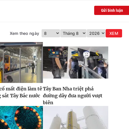
Gửi bình luận
Xem theo ngày
XEM
 cố mất điện làm tê
Tây Ban Nha triệt phá
g sắt Tây Bắc nước
đường dây đưa người vượt
biên