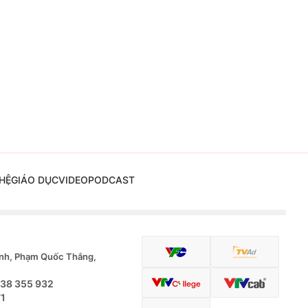
HỆ
GIÁO DỤC
VIDEO
PODCAST
nh, Phạm Quốc Thắng,
.38 355 932
71