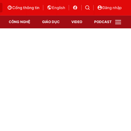
Cổng thông tin
English
Đăng nhập
CÔNG NGHỆ
GIÁO DỤC
VIDEO
PODCAST
VTV Money
VTV Thể thao
VTV Sức khoẻ
Bất động sản
Thị trường 24h
Tấm lòng Việt
Vươn mình bằng AI
VTV4
VTV8
VTV9
Lịch phát sóng
Giao lưu trực tuyến
Sự kiện