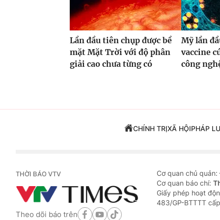
Lần đầu tiên chụp được bề
Mỹ lần đầ
mặt Mặt Trời với độ phân
vaccine 
giải cao chưa từng có
công ng
CHÍNH TRỊ
XÃ HỘI
PHÁP L
Cơ quan chủ quản:
THỜI BÁO VTV
Cơ quan báo chí:
T
Giấy phép hoạt độn
483/GP-BTTTT cấp
Theo dõi báo trên