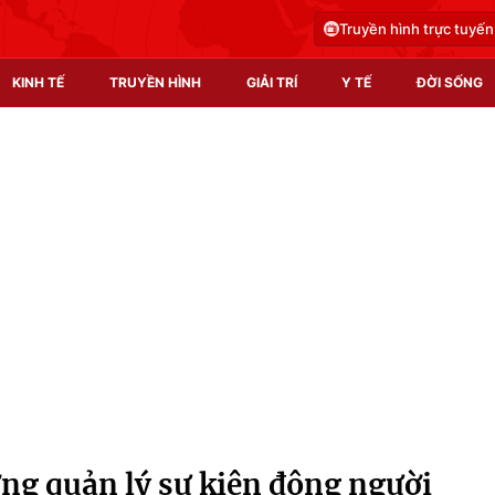
Truyền hình trực tuyến
KINH TẾ
TRUYỀN HÌNH
GIẢI TRÍ
Y TẾ
ĐỜI SỐNG
Pháp luật
Y tế
Truyền hình
Multimedia
Phim VTV
Video
Hậu trường
Shorts video
Nhân vật
Podcast
Khán giả
EMagazine
Giải sao mai
Photo
ng quản lý sự kiện đông người
Infographic