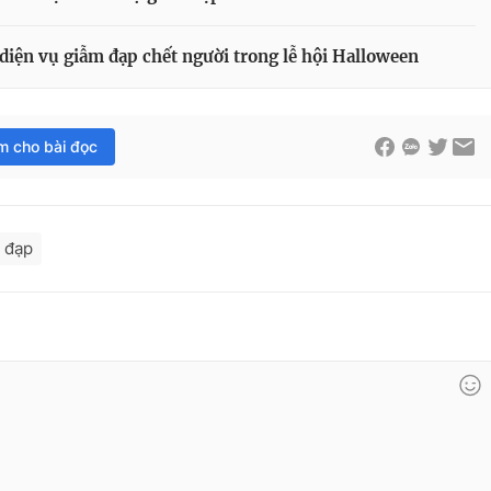
diện vụ giẫm đạp chết người trong lễ hội Halloween
im cho bài đọc
 đạp