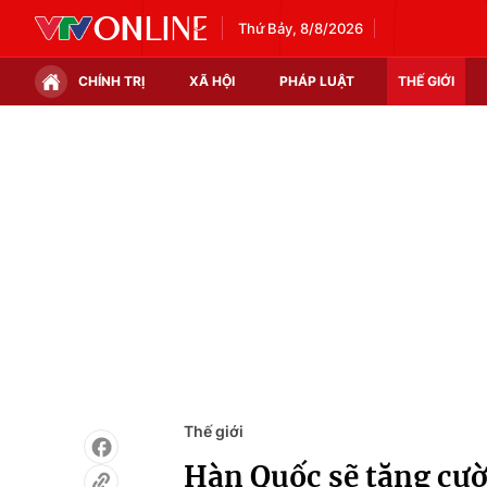
Thứ Bảy, 8/8/2026
CHÍNH TRỊ
XÃ HỘI
PHÁP LUẬT
THẾ GIỚI
Chính trị
Xã hội
Thế giới
Kinh tế
Tin tức
Tài chính
Thế giới đó đây
Thị trường
Câu chuyện quốc tế
Góc doanh nghiệp
Dữ liệu và đời sống
Thế giới
Hàn Quốc sẽ tăng cườ