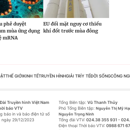
u phê duyệt
EU đối mặt nguy cơ thiếu
cúm mùa ứng dụng
khí đốt trước mùa đông
hệ mRNA
UẬT
THẾ GIỚI
KINH TẾ
TRUYỀN HÌNH
GIẢI TRÍ
Y TẾ
ĐỜI SỐNG
CÔNG NG
Đài Truyền hình Việt Nam
Tổng Biên tập:
Vũ Thanh Thủy
hời báo VTV
Phó Tổng Biên tập:
Nguyễn Thị Mỹ Hạ
g báo in và báo điện tử số
Nguyễn Trọng Ninh
 ngày 29/12/2023
Tổng đài VTV:
024.38 355 931 - 024
Ðiện thoại Thời báo VTV:
0988 671 6