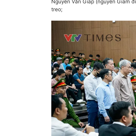
Nguyễn Văn Giáp (nguyên Giám đố
treo;