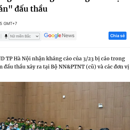
 án" đấu thầu
Góc ảnh
15 GMT+7
Giáo dục
Công nghệ
Chia sẻ
Tuyển sinh
Hitech Công ng
Học trực tuyến
Sản phẩm
D TP Hà Nội nhận kháng cáo của 3/23 bị cáo trong
g
Thị trường
ạm đấu thầu xảy ra tại Bộ NN&PTNT (cũ) và các đơn vị
Tư vấn