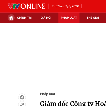
Thứ Sáu, 7/8/2026
CHÍNH TRỊ
XÃ HỘI
PHÁP LUẬT
THẾ GIỚI
Chính trị
Xã hội
Thế giới
Kinh tế
Tin tức
Tài chính
Thế giới đó đây
Thị trường
Câu chuyện quốc tế
Góc doanh nghiệp
Dữ liệu và đời sống
Pháp luật
Giám đốc Công ty Ho