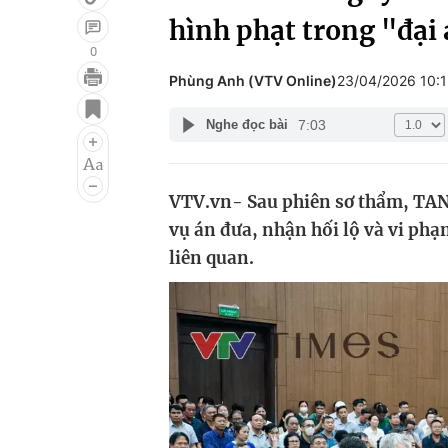
hình phạt trong "đại
0
Phùng Anh (VTV Online)
23/04/2026 10:
Giải trí
Đời sống
7:03
Nghe đọc bài
Điện ảnh
Du lịch
Âm nhạc
Làm đẹp
VTV.vn- Sau phiên sơ thẩm, TAN
Sao
Chất lượng cuộc sốn
vụ án đưa, nhận hối lộ và vi ph
liên quan.