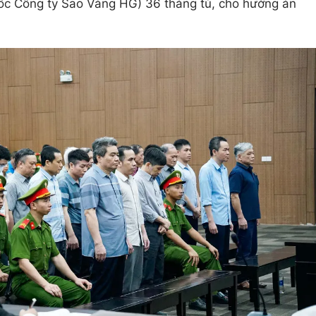
c Công ty Sao Vàng HG) 36 tháng tù, cho hưởng án