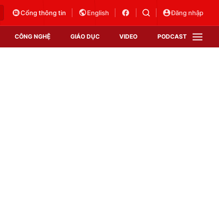
Cổng thông tin
English
Đăng nhập
CÔNG NGHỆ
GIÁO DỤC
VIDEO
PODCAST
VTV Money
VTV Thể thao
VTV Sức khoẻ
Bất động sản
Thị trường 24h
Tấm lòng Việt
Vươn mình bằng AI
VTV4
VTV8
VTV9
Lịch phát sóng
Giao lưu trực tuyến
Sự kiện