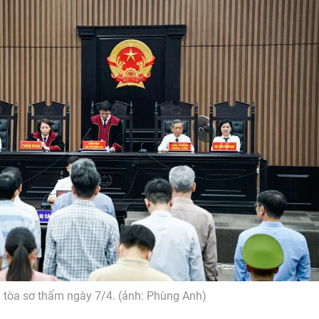
 tòa sơ thẩm ngày 7/4. (ảnh: Phùng Anh)