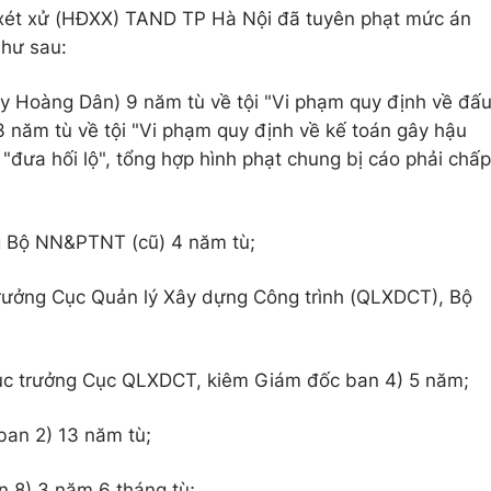
 xét xử (HĐXX) TAND TP Hà Nội đã tuyên phạt mức án
như sau:
 Hoàng Dân) 9 năm tù về tội "Vi phạm quy định về đấ
3 năm tù về tội "Vi phạm quy định về kế toán gây hậu
 "đưa hối lộ", tổng hợp hình phạt chung bị cáo phải chấp
 Bộ NN&PTNT (cũ) 4 năm tù;
rưởng Cục Quản lý Xây dựng Công trình (QLXDCT), Bộ
c trưởng Cục QLXDCT, kiêm Giám đốc ban 4) 5 năm;
an 2) 13 năm tù;
 8) 3 năm 6 tháng tù;