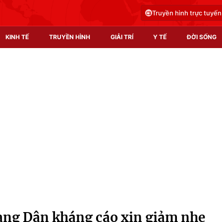
Truyền hình trực tuyến
KINH TẾ
TRUYỀN HÌNH
GIẢI TRÍ
Y TẾ
ĐỜI SỐNG
Pháp luật
Y tế
Truyền hình
Multimedia
Phim VTV
Video
Hậu trường
Shorts video
Nhân vật
Podcast
Khán giả
EMagazine
Giải sao mai
Photo
àng Dân kháng cáo xin giảm nhẹ
Infographic