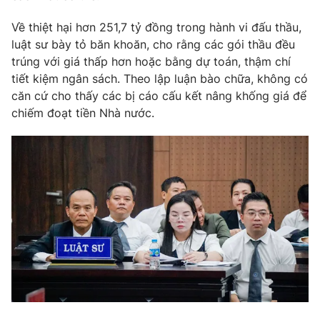
Email:
toasoan@vtv.vn
Liên hệ quảng cáo:
024-7300.7108
Về thiệt hại hơn 251,7 tỷ đồng trong hành vi đấu thầu,
luật sư bày tỏ băn khoăn, cho rằng các gói thầu đều
trúng với giá thấp hơn hoặc bằng dự toán, thậm chí
tiết kiệm ngân sách. Theo lập luận bào chữa, không có
căn cứ cho thấy các bị cáo cấu kết nâng khống giá để
chiếm đoạt tiền Nhà nước.
® Cấm sao chép dưới mọi hình thức nếu không có sự chấp
thuận bằng văn bản. Ghi rõ nguồn VTV.vn khi phát hành lại
thông tin từ website này.