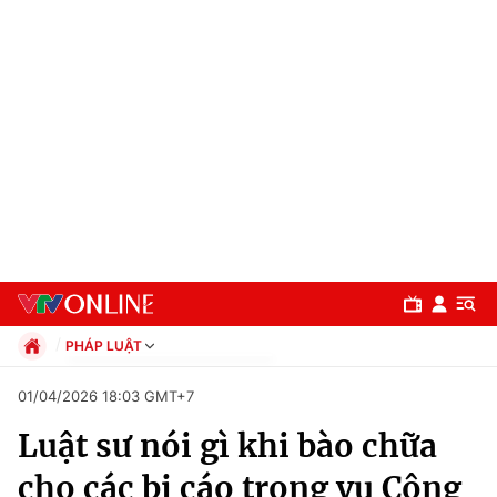
PHÁP LUẬT
Chính trị
01/04/2026 18:03 GMT+7
Xã hội
Luật sư nói gì khi bào chữa
Pháp luật
Chuyên mục
Kinh tế
cho các bị cáo trong vụ Công
Thể thao