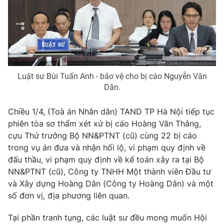
Phim VTV
Giải trí
Hậu trường
Điện ảnh
Đời sống
Nhân vật
Âm nhạc
Du lịch
Khán giả
Giáo dục
Sao
Luật sư Bùi Tuấn Anh - bảo vệ cho bị cáo Nguyễn Văn
Làm đẹp
Giải sao mai
Dân.
Tuyển sinh
Công nghệ
Chất lượng cuộc sống
Học trực tuyến
Chiều 1/4, (Toà án Nhân dân) TAND TP Hà Nội tiếp tục
Hitech Công nghệ tương lai
phiên tòa sơ thẩm xét xử bị cáo Hoàng Văn Thắng,
Giao lưu trực tuyến
cựu Thứ trưởng Bộ NN&PTNT (cũ) cùng 22 bị cáo
Sản phẩm
trong vụ án đưa và nhận hối lộ, vi phạm quy định về
Lịch phát sóng
Thị trường
đấu thầu, vi phạm quy định về kế toán xảy ra tại Bộ
NN&PTNT (cũ), Công ty TNHH Một thành viên Đầu tư
Tư vấn
và Xây dựng Hoàng Dân (Công ty Hoàng Dân) và một
Chuyên mục khác
số đơn vị, địa phương liên quan.
Emagazine
Podcast
Tại phần tranh tụng, các luật sư đều mong muốn Hội