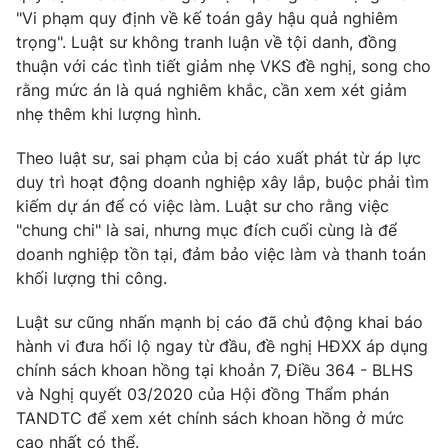
"Vi phạm quy định về kế toán gây hậu quả nghiêm
trọng". Luật sư không tranh luận về tội danh, đồng
thuận với các tình tiết giảm nhẹ VKS đề nghị, song cho
rằng mức án là quá nghiêm khắc, cần xem xét giảm
THỜI BÁO VTV
nhẹ thêm khi lượng hình.
Theo dõi báo trên
Theo luật sư, sai phạm của bị cáo xuất phát từ áp lực
duy trì hoạt động doanh nghiệp xây lắp, buộc phải tìm
kiếm dự án để có việc làm. Luật sư cho rằng việc
Cơ quan chủ quản:
Đài Truyền hình Việt Nam
"chung chi" là sai, nhưng mục đích cuối cùng là để
Cơ quan báo chí:
Thời báo VTV
doanh nghiệp tồn tại, đảm bảo việc làm và thanh toán
Giấy phép hoạt động báo in và báo điện tử số 483/GP-BTTTT
khối lượng thi công.
cấp ngày 29/12/2023
Tổng Biên tập:
Vũ Thanh Thủy
Luật sư cũng nhấn mạnh bị cáo đã chủ động khai báo
hành vi đưa hối lộ ngay từ đầu, đề nghị HĐXX áp dụng
Phó Tổng Biên tập:
Nguyễn Thị Mỹ Hạnh, Phạm Quốc Thắng,
Nguyễn Trọng Ninh
chính sách khoan hồng tại khoản 7, Điều 364 - BLHS
và Nghị quyết 03/2020 của Hội đồng Thẩm phán
Tổng đài VTV:
024.38 355 931 - 024.38 355 932
TANDTC để xem xét chính sách khoan hồng ở mức
Ðiện thoại Thời báo VTV:
024.66 897 897
cao nhất có thể.