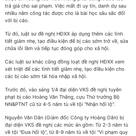
trả giá cho sai phạm. Việc mất đi uy tín, danh dự sau
nhiều năm công tác được cho là bài học sâu sắc đối
với bị cáo.
Từ đó, luật sư đề nghị HĐXX áp dụng thêm các tình
tiết giảm nhẹ, tạo điều kiện để bị cáo sớm trở về, sửa
chữa lỗi lầm và tiếp tục đóng góp cho xã hội.
Các luật sư khác cũng đồng loạt đề nghị HĐXX xem
xét triệt để các tình tiết giảm nhẹ, tạo điều kiện cho
các bị cáo sớm tái hòa nhập xã hội.
Trước đó, vào sáng 1/4 đại diện VKS đề nghị tuyên
phạt bị cáo Hoàng Văn Thắng, cựu Thứ trưởng Bộ
NN&PTNT cũ từ 4-5 năm tù về tội "Nhận hối lộ".
Nguyễn Văn Dân (Giám đốc Công ty Hoàng Dân) bị
đại diện VKS đề nghị các mức án gồm: Từ 2-3 năm tù
về tội "Đưa hối lộ", từ 8-9 năm tù về tội "Vi phạm quy