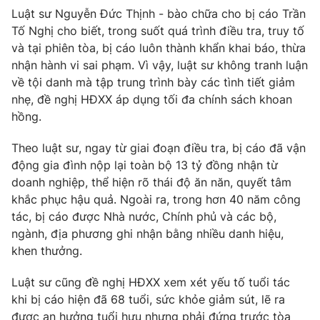
Luật sư Nguyễn Đức Thịnh - bào chữa cho bị cáo Trần
Tố Nghị cho biết, trong suốt quá trình điều tra, truy tố
và tại phiên tòa, bị cáo luôn thành khẩn khai báo, thừa
nhận hành vi sai phạm. Vì vậy, luật sư không tranh luận
về tội danh mà tập trung trình bày các tình tiết giảm
nhẹ, đề nghị HĐXX áp dụng tối đa chính sách khoan
hồng.
Theo luật sư, ngay từ giai đoạn điều tra, bị cáo đã vận
động gia đình nộp lại toàn bộ 13 tỷ đồng nhận từ
doanh nghiệp, thể hiện rõ thái độ ăn năn, quyết tâm
khắc phục hậu quả. Ngoài ra, trong hơn 40 năm công
tác, bị cáo được Nhà nước, Chính phủ và các bộ,
ngành, địa phương ghi nhận bằng nhiều danh hiệu,
khen thưởng.
Luật sư cũng đề nghị HĐXX xem xét yếu tố tuổi tác
khi bị cáo hiện đã 68 tuổi, sức khỏe giảm sút, lẽ ra
được an hưởng tuổi hưu nhưng phải đứng trước tòa