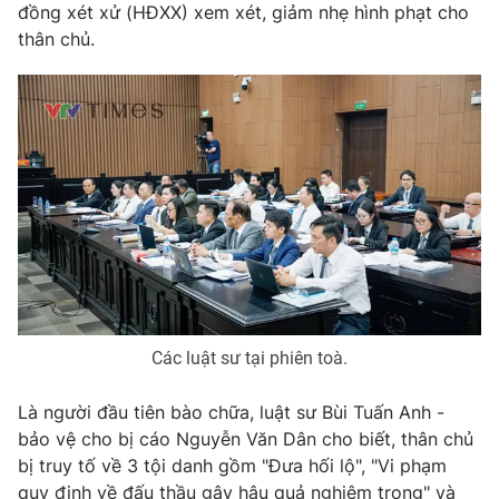
đồng xét xử (HĐXX) xem xét, giảm nhẹ hình phạt cho
Photo
Infographic
thân chủ.
Video
Shorts video
VTV Money
VTV Thể thao
VTV Sức khoẻ
Bất động sản
Thị trường 24h
Tấm lòng Việt
Các luật sư tại phiên toà.
VTV4
Vươn mình bằng AI
Là người đầu tiên bào chữa, luật sư Bùi Tuấn Anh -
VTV9
VTV8
bảo vệ cho bị cáo Nguyễn Văn Dân cho biết, thân chủ
bị truy tố về 3 tội danh gồm "Đưa hối lộ", "Vi phạm
Liên hệ tòa soạn
English
quy định về đấu thầu gây hậu quả nghiêm trọng" và