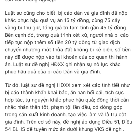
Luật sư cũng cho biết, bị cáo dân và gia đình đã nộp
khắc phục hậu quả vụ án 15 tỷ đồng, cùng 75 cây
vàng bị thu giữ, tổng giá trị tạm tính gần 45 tỷ đồng.
Bên cạnh đó, trong quá trình xét xử, người nhà bị cáo
tiếp tục nộp thêm số tiền 20 tỷ đồng từ giao dịch
chuyển nhượng một thửa đất không bị kê biên, số tiền
này đã được nộp vào tài khoản của cơ quan thi hành
án. Luật sư đề nghị HĐXX ghi nhận sự nỗ lực khắc
phục hậu quả của bị cáo Dân và gia đình.
Từ đó, luật sư đề nghị HĐXX xem xét các tình tiết như
bị cáo thành khẩn khai báo, ăn năn hối cải, tích cực
hợp tác, tự nguyện khắc phục hậu quả; đồng thời cân
nhắc nhân thân tốt, phạm tội lần đầu, có đóng góp
trong sản xuất kinh doanh, tạo việc làm và là trụ cột
gia đình. Trên cơ sở này, đề nghị áp dụng Điều 51, Điều
54 BLHS để tuyên mức án dưới khung VKS đề nghị.