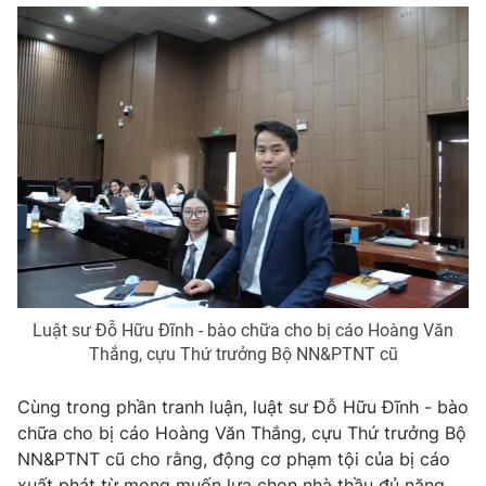
Luật sư Đỗ Hữu Đĩnh - bào chữa cho bị cáo Hoàng Văn
Thắng, cựu Thứ trưởng Bộ NN&PTNT cũ
Cùng trong phần tranh luận, luật sư Đỗ Hữu Đĩnh - bào
chữa cho bị cáo Hoàng Văn Thắng, cựu Thứ trưởng Bộ
NN&PTNT cũ cho rằng, động cơ phạm tội của bị cáo
xuất phát từ mong muốn lựa chọn nhà thầu đủ năng