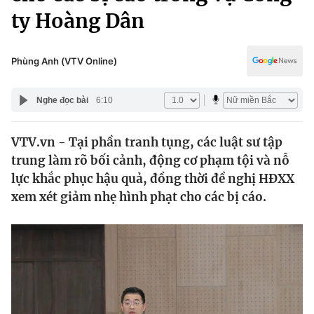
Chính trị
ty Hoàng Dân
Truyền hình
Văn hóa - Giải trí
Xã hội
Y tế
Phùng Anh (VTV Online)
Đời sống
Pháp luật
Công nghệ
Nghe đọc bài
6:10
Giáo dục
Y tế
VTV.vn - Tại phần tranh tụng, các luật sư tập
trung làm rõ bối cảnh, động cơ phạm tội và nỗ
Thế giới
lực khắc phục hậu quả, đồng thời đề nghị HĐXX
Tin tức
xem xét giảm nhẹ hình phạt cho các bị cáo.
Kinh tế
Thế giới đó đây
Tài chính
Dữ liệu và đời sống
Câu chuyện quốc tế
Thị trường
Truyền hình
Góc doanh nghiệp