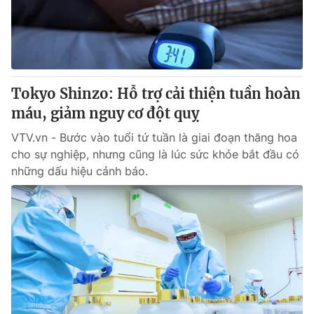
Giao lưu trực tuyến
Sản phẩm
Lịch phát sóng
Thị trường
Tư vấn
Tokyo Shinzo: Hỗ trợ cải thiện tuần hoàn
Chuyên mục khác
máu, giảm nguy cơ đột quỵ
Emagazine
Podcast
VTV.vn - Bước vào tuổi tứ tuần là giai đoạn thăng hoa
cho sự nghiệp, nhưng cũng là lúc sức khỏe bắt đầu có
Photo
Infographic
những dấu hiệu cảnh báo.
Video
Shorts video
VTV Money
VTV Thể thao
VTV Sức khoẻ
Bất động sản