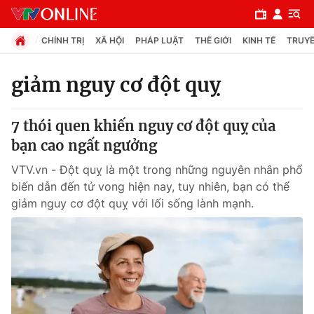
CHÍNH TRỊ
XÃ HỘI
PHÁP LUẬT
THẾ GIỚI
KINH TẾ
TRUYỀ
giảm nguy cơ đột quỵ
Chuyên mục
7 thói quen khiến nguy cơ đột quỵ của
Chính trị
bạn cao ngất ngưởng
VTV.vn - Đột quỵ là một trong những nguyên nhân phổ
Xã hội
biến dẫn đến tử vong hiện nay, tuy nhiên, bạn có thể
giảm nguy cơ đột quỵ với lối sống lành mạnh.
Pháp luật
Y tế
Thế giới