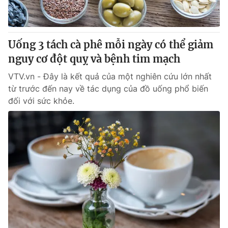
Giấy phép hoạt động báo in và báo điện tử số 483/GP-BTTTT
cấp ngày 29/12/2023
Tổng Biên tập:
Vũ Thanh Thủy
Uống 3 tách cà phê mỗi ngày có thể giảm
Phó Tổng Biên tập:
Nguyễn Thị Mỹ Hạnh, Phạm Quốc Thắng,
nguy cơ đột quỵ và bệnh tim mạch
Nguyễn Trọng Ninh
Tổng đài VTV:
024.38 355 931 - 024.38 355 932
VTV.vn - Đây là kết quả của một nghiên cứu lớn nhất
Ðiện thoại Thời báo VTV:
024.66 897 897
từ ​​trước đến nay về tác dụng của đồ uống phổ biến
Email:
toasoan@vtv.vn
đối với sức khỏe.
Liên hệ quảng cáo:
024-7300.7108