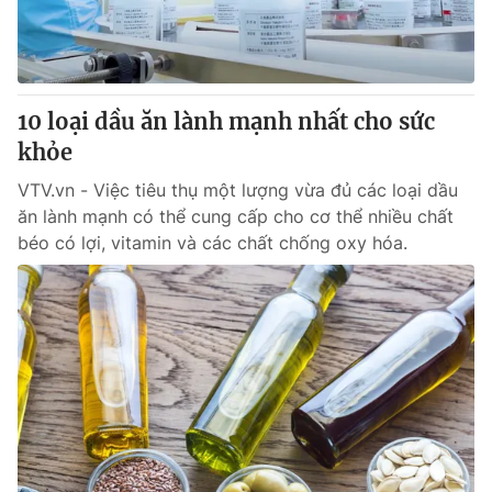
Thị trường 24h
Tấm lòng Việt
VTV4
Vươn mình bằng AI
10 loại dầu ăn lành mạnh nhất cho sức
VTV9
VTV8
khỏe
VTV.vn - Việc tiêu thụ một lượng vừa đủ các loại dầu
Liên hệ tòa soạn
English
ăn lành mạnh có thể cung cấp cho cơ thể nhiều chất
béo có lợi, vitamin và các chất chống oxy hóa.
THỜI BÁO VTV
Theo dõi báo trên
Cơ quan chủ quản:
Đài Truyền hình Việt Nam
Cơ quan báo chí:
Thời báo VTV