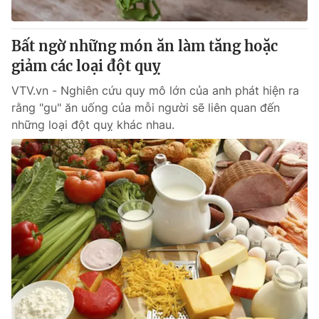
® Cấm sao chép dưới mọi hình thức nếu không có sự chấp
Bất ngờ những món ăn làm tăng hoặc
thuận bằng văn bản. Ghi rõ nguồn VTV.vn khi phát hành lại
giảm các loại đột quỵ
thông tin từ website này.
VTV.vn - Nghiên cứu quy mô lớn của anh phát hiện ra
rằng "gu" ăn uống của mỗi người sẽ liên quan đến
những loại đột quỵ khác nhau.