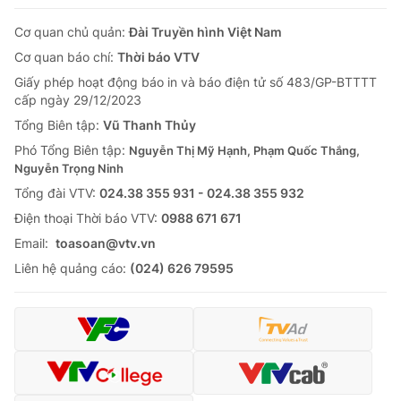
Cơ quan chủ quản:
Đài Truyền hình Việt Nam
Cơ quan báo chí:
Thời báo VTV
Giấy phép hoạt động báo in và báo điện tử số 483/GP-BTTTT
cấp ngày 29/12/2023
Tổng Biên tập:
Vũ Thanh Thủy
Phó Tổng Biên tập:
Nguyễn Thị Mỹ Hạnh, Phạm Quốc Thắng,
Nguyễn Trọng Ninh
Tổng đài VTV:
024.38 355 931 - 024.38 355 932
Ðiện thoại Thời báo VTV:
0988 671 671
Email:
toasoan@vtv.vn
Liên hệ quảng cáo:
(024) 626 79595