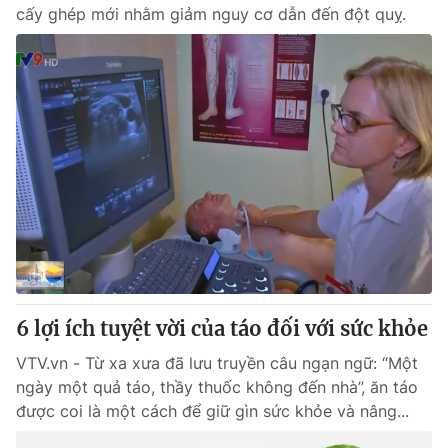
cấy ghép mới nhằm giảm nguy cơ dẫn đến đột quỵ.
6 lợi ích tuyệt vời của táo đối với sức khỏe
VTV.vn - Từ xa xưa đã lưu truyền câu ngạn ngữ: “Một
ngày một quả táo, thầy thuốc không đến nhà”, ăn táo
được coi là một cách để giữ gìn sức khỏe và nâng...