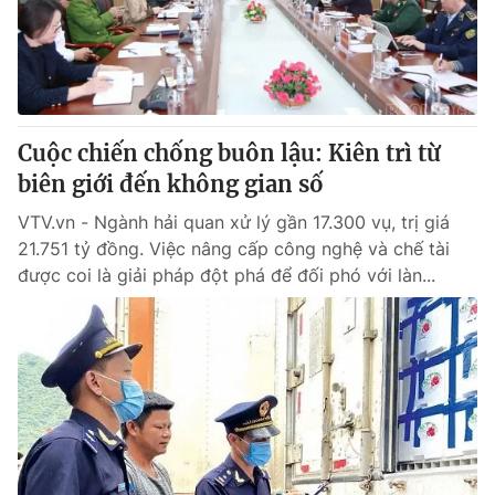
Thị trường 24h
Tấm lòng Việt
VTV4
Vươn mình bằng AI
VTV9
VTV8
Cuộc chiến chống buôn lậu: Kiên trì từ
biên giới đến không gian số
Liên hệ tòa soạn
English
VTV.vn - Ngành hải quan xử lý gần 17.300 vụ, trị giá
21.751 tỷ đồng. Việc nâng cấp công nghệ và chế tài
được coi là giải pháp đột phá để đối phó với làn...
THỜI BÁO VTV
Theo dõi báo trên
Cơ quan chủ quản:
Đài Truyền hình Việt Nam
Cơ quan báo chí:
Thời báo VTV