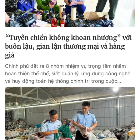
® Cấm sao chép dưới mọi hình thức nếu không có sự chấp
thuận bằng văn bản. Ghi rõ nguồn VTV.vn khi phát hành lại
thông tin từ website này.
“Tuyên chiến không khoan nhượng” với
buôn lậu, gian lận thương mại và hàng
giả
Chính phủ đặt ra 8 nhóm nhiệm vụ trọng tâm nhằm
hoàn thiện thể chế, siết quản lý, ứng dụng công nghệ
và huy động toàn hệ thống chính trị trong cuộc...