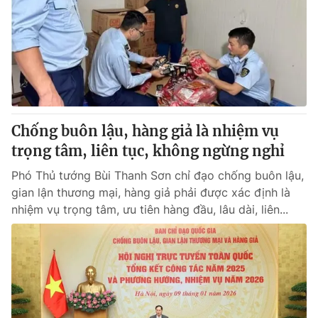
Tin tức
Kinh tế
Thế giới đó đây
Tài chính
Dữ liệu và đời sống
Câu chuyện quốc tế
Thị trường
Truyền hình
Góc doanh nghiệp
Chống buôn lậu, hàng giả là nhiệm vụ
Phim VTV
trọng tâm, liên tục, không ngừng nghỉ
Giải trí
Hậu trường
Phó Thủ tướng Bùi Thanh Sơn chỉ đạo chống buôn lậu,
Điện ảnh
gian lận thương mại, hàng giả phải được xác định là
Đời sống
Nhân vật
nhiệm vụ trọng tâm, ưu tiên hàng đầu, lâu dài, liên...
Âm nhạc
Du lịch
Khán giả
Giáo dục
Sao
Làm đẹp
Giải sao mai
Tuyển sinh
Công nghệ
Chất lượng cuộc sống
Học trực tuyến
Hitech Công nghệ tương lai