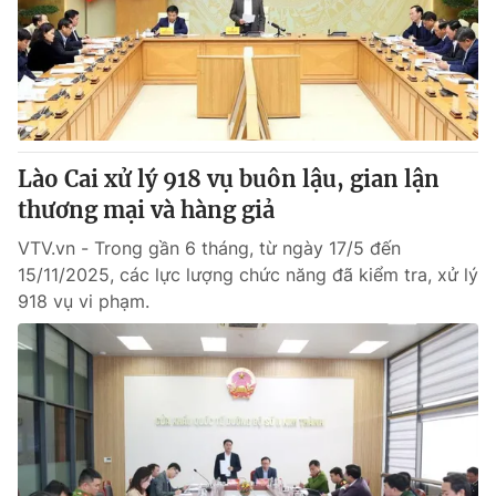
Giao lưu trực tuyến
Sản phẩm
Lịch phát sóng
Thị trường
Tư vấn
Chuyên mục khác
Lào Cai xử lý 918 vụ buôn lậu, gian lận
Emagazine
Podcast
thương mại và hàng giả
VTV.vn - Trong gần 6 tháng, từ ngày 17/5 đến
Photo
Infographic
15/11/2025, các lực lượng chức năng đã kiểm tra, xử lý
918 vụ vi phạm.
Video
Shorts video
VTV Money
VTV Thể thao
VTV Sức khoẻ
Bất động sản