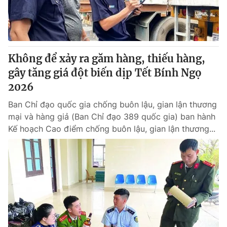
Giấy phép hoạt động báo in và báo điện tử số 483/GP-BTTTT
cấp ngày 29/12/2023
Tổng Biên tập:
Vũ Thanh Thủy
Phó Tổng Biên tập:
Nguyễn Thị Mỹ Hạnh, Phạm Quốc Thắng,
Không để xảy ra găm hàng, thiếu hàng,
Nguyễn Trọng Ninh
Tổng đài VTV:
gây tăng giá đột biến dịp Tết Bính Ngọ
024.38 355 931 - 024.38 355 932
Ðiện thoại Thời báo VTV:
2026
024.66 897 897
Email:
toasoan@vtv.vn
Ban Chỉ đạo quốc gia chống buôn lậu, gian lận thương
Liên hệ quảng cáo:
024-7300.7108
mại và hàng giả (Ban Chỉ đạo 389 quốc gia) ban hành
Kế hoạch Cao điểm chống buôn lậu, gian lận thương...