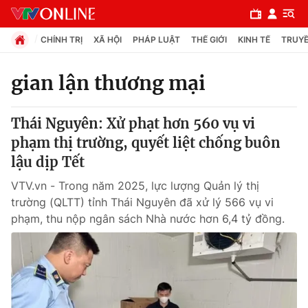
CHÍNH TRỊ
XÃ HỘI
PHÁP LUẬT
THẾ GIỚI
KINH TẾ
TRUYỀ
gian lận thương mại
Chuyên mục
Thái Nguyên: Xử phạt hơn 560 vụ vi
Chính trị
phạm thị trường, quyết liệt chống buôn
lậu dịp Tết
Xã hội
VTV.vn - Trong năm 2025, lực lượng Quản lý thị
trường (QLTT) tỉnh Thái Nguyên đã xử lý 566 vụ vi
Pháp luật
phạm, thu nộp ngân sách Nhà nước hơn 6,4 tỷ đồng.
Y tế
Thế giới