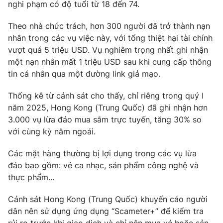
Phim VTV
nghi phạm có độ tuổi từ 18 đến 74.
Giải trí
Hậu trường
Theo nhà chức trách, hơn 300 người đã trở thành nạn
Điện ảnh
nhân trong các vụ việc này, với tổng thiệt hại tài chính
Đời sống
Nhân vật
vượt quá 5 triệu USD. Vụ nghiêm trọng nhất ghi nhận
Âm nhạc
Du lịch
một nạn nhân mất 1 triệu USD sau khi cung cấp thông
Khán giả
Giáo dục
Sao
tin cá nhân qua một đường link giả mạo.
Làm đẹp
Giải sao mai
Tuyển sinh
Thống kê từ cảnh sát cho thấy, chỉ riêng trong quý I
Công nghệ
Chất lượng cuộc sống
năm 2025, Hong Kong (Trung Quốc) đã ghi nhận hơn
Học trực tuyến
Hitech Công nghệ tương lai
3.000 vụ lừa đảo mua sắm trực tuyến, tăng 30% so
Giao lưu trực tuyến
với cùng kỳ năm ngoái.
Sản phẩm
Các mặt hàng thường bị lợi dụng trong các vụ lừa
Lịch phát sóng
Thị trường
đảo bao gồm: vé ca nhạc, sản phẩm công nghệ và
thực phẩm...
Tư vấn
Chuyên mục khác
Cảnh sát Hong Kong (Trung Quốc) khuyến cáo người
Emagazine
Podcast
dân nên sử dụng ứng dụng “Scameter+” để kiểm tra