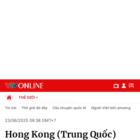
THẾ GIỚI
Chính trị
Tin tức
Thế giới đó đây
Câu chuyện quốc tế
Người Việt bốn phương
Xã hội
23/06/2025 09:38 GMT+7
Pháp luật
Chuyên mục
Kinh tế
Hong Kong (Trung Quốc)
Thể thao