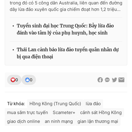
trong đó có 5 công dân Australia, liên quan đến đường
dây lừa đảo xuyên quốc gia chiếm đoạt hơn 1,2 triệu...
Tuyển sinh đại học Trung Quốc: Bẫy lừa đảo
THỜI BÁO VTV
đánh vào tâm lý của phụ huynh, học sinh
Thái Lan cảnh báo lừa đảo tuyển quân nhân dự
Theo dõi báo trên
bị qua điện thoại
Cơ quan chủ quản:
Đài Truyền hình Việt Nam
0
0
Cơ quan báo chí:
Thời báo VTV
Giấy phép hoạt động báo in và báo điện tử số 483/GP-BTTTT
cấp ngày 29/12/2023
Từ khóa:
Hồng Kông (Trung Quốc)
lừa đảo
Tổng Biên tập:
Vũ Thanh Thủy
mua sắm trực tuyến
Scameter+
cảnh sát Hồng Kông
Phó Tổng Biên tập:
Nguyễn Thị Mỹ Hạnh, Phạm Quốc Thắng,
Nguyễn Trọng Ninh
giao dịch online
an ninh mạng
gian lận thương mại
Tổng đài VTV:
024.38 355 931 - 024.38 355 932