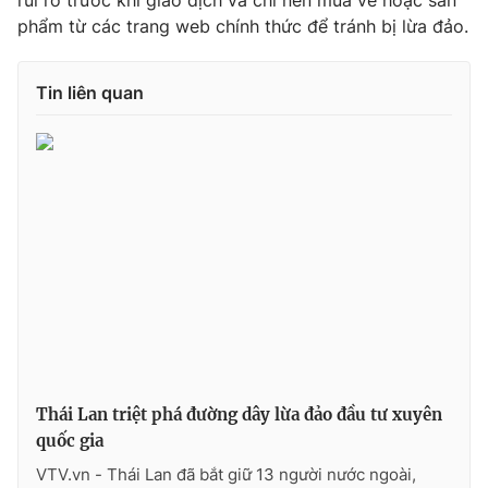
rủi ro trước khi giao dịch và chỉ nên mua vé hoặc sản
phẩm từ các trang web chính thức để tránh bị lừa đảo.
Photo
Infographic
Tin liên quan
Video
Shorts video
VTV Money
VTV Thể thao
VTV Sức khoẻ
Bất động sản
Thị trường 24h
Tấm lòng Việt
VTV4
Vươn mình bằng AI
VTV9
VTV8
Thái Lan triệt phá đường dây lừa đảo đầu tư xuyên
quốc gia
VTV.vn - Thái Lan đã bắt giữ 13 người nước ngoài,
Liên hệ tòa soạn
English