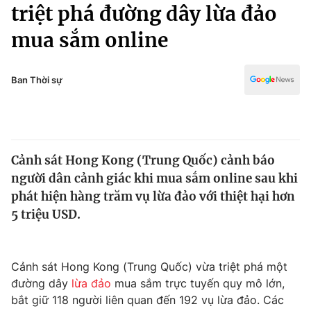
Chính trị
triệt phá đường dây lừa đảo
Truyền hình
mua sắm online
Văn hóa - Giải trí
Xã hội
Y tế
Đời sống
Ban Thời sự
Pháp luật
Công nghệ
Giáo dục
Y tế
Cảnh sát Hong Kong (Trung Quốc) cảnh báo
Thế giới
người dân cảnh giác khi mua sắm online sau khi
Tin tức
phát hiện hàng trăm vụ lừa đảo với thiệt hại hơn
Kinh tế
5 triệu USD.
Thế giới đó đây
Tài chính
Dữ liệu và đời sống
Câu chuyện quốc tế
Thị trường
Cảnh sát Hong Kong (Trung Quốc) vừa triệt phá một
đường dây
lừa đảo
mua sắm trực tuyến quy mô lớn,
Truyền hình
Góc doanh nghiệp
bắt giữ 118 người liên quan đến 192 vụ lừa đảo. Các