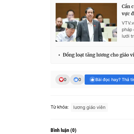
Cần c
vực 
VTV.v
pháp 
lưới t
Đồng loạt tăng lương cho giáo v
0
0
Bài đọc hay? Thả t
Từ khóa:
lương giáo viên
Bình luận
(
0
)