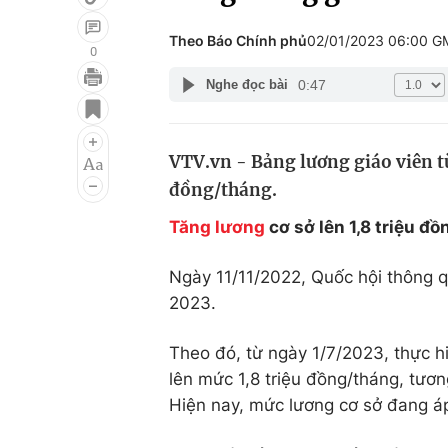
Theo Báo Chính phủ
02/01/2023 06:00 G
0
0:47
Nghe đọc bài
Giải trí
Đời sống
Điện ảnh
Du lịch
VTV.vn - Bảng lương giáo viên từ
Âm nhạc
Làm đẹp
đồng/tháng.
Sao
Chất lượng cuộc sốn
Tăng lương
cơ sở lên 1,8 triệu đ
Ngày 11/11/2022, Quốc hội thông 
2023.
Theo đó, từ ngày 1/7/2023, thực h
lên mức 1,8 triệu đồng/tháng, tươ
Hiện nay, mức lương cơ sở đang áp