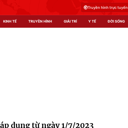
Truyền hình trực tuyến
KINH TẾ
TRUYỀN HÌNH
GIẢI TRÍ
Y TẾ
ĐỜI SỐNG
Pháp luật
Y tế
Truyền hình
Multimedia
Phim VTV
Video
Hậu trường
Shorts video
Nhân vật
Podcast
Khán giả
EMagazine
Giải sao mai
Photo
 áp dụng từ ngày 1/7/2023
Infographic