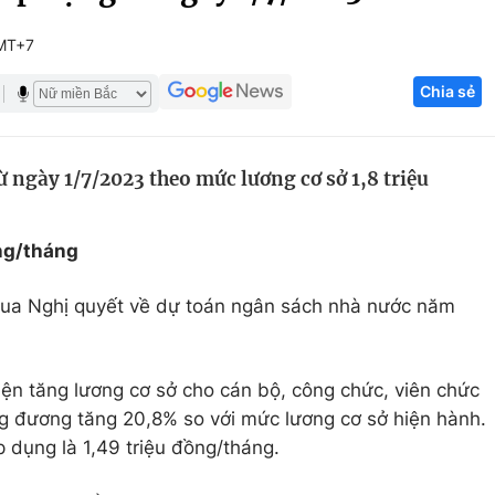
Góc ảnh
MT+7
Chia sẻ
Giáo dục
Công nghệ
Tuyển sinh
Hitech Công ng
 ngày 1/7/2023 theo mức lương cơ sở 1,8 triệu
Học trực tuyến
Sản phẩm
g
Thị trường
ồng/tháng
Tư vấn
qua Nghị quyết về dự toán ngân sách nhà nước năm
iện tăng lương cơ sở cho cán bộ, công chức, viên chức
ng đương tăng 20,8% so với mức lương cơ sở hiện hành.
 dụng là 1,49 triệu đồng/tháng.