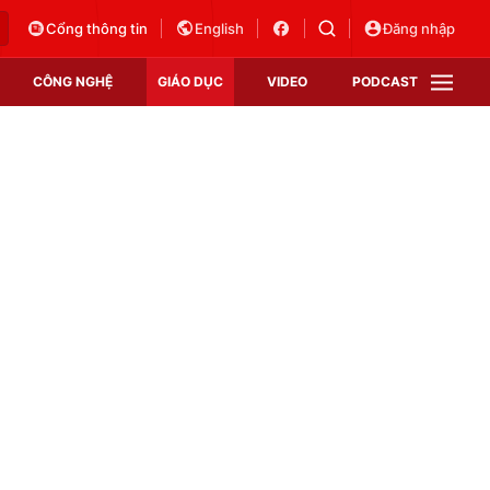
Cổng thông tin
English
Đăng nhập
CÔNG NGHỆ
GIÁO DỤC
VIDEO
PODCAST
VTV Money
VTV Thể thao
VTV Sức khoẻ
Bất động sản
Thị trường 24h
Tấm lòng Việt
Vươn mình bằng AI
VTV4
VTV8
VTV9
Lịch phát sóng
Giao lưu trực tuyến
Sự kiện