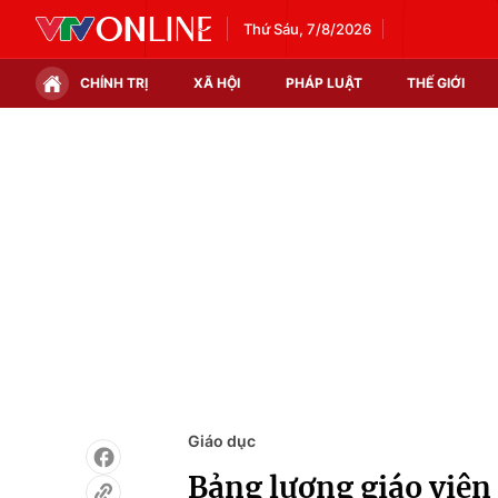
Thứ Sáu, 7/8/2026
CHÍNH TRỊ
XÃ HỘI
PHÁP LUẬT
THẾ GIỚI
Chính trị
Xã hội
Thế giới
Kinh tế
Tin tức
Tài chính
Thế giới đó đây
Thị trường
Câu chuyện quốc tế
Góc doanh nghiệp
Dữ liệu và đời sống
Giáo dục
Bảng lương giáo viên