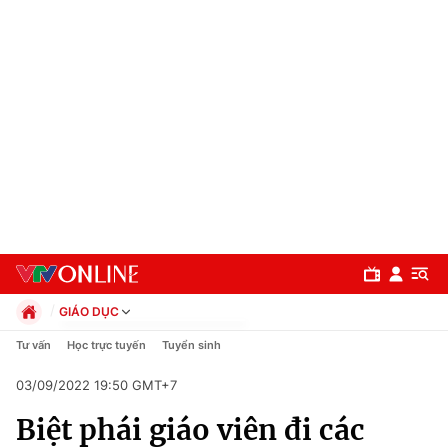
GIÁO DỤC
Chính trị
Tư vấn
Học trực tuyến
Tuyển sinh
Xã hội
03/09/2022 19:50 GMT+7
Pháp luật
Chuyên mục
Kinh tế
Biệt phái giáo viên đi các
Thể thao