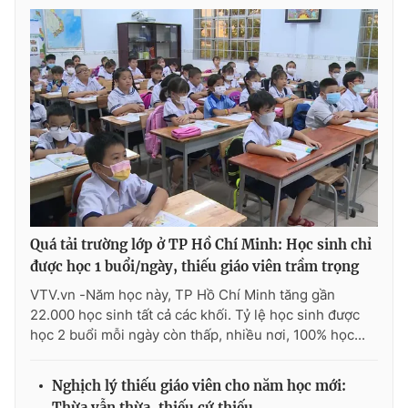
THỜI BÁO VTV
Theo dõi báo trên
Cơ quan chủ quản:
Đài Truyền hình Việt Nam
Quá tải trường lớp ở TP Hồ Chí Minh: Học sinh chỉ
Cơ quan báo chí:
Thời báo VTV
được học 1 buổi/ngày, thiếu giáo viên trầm trọng
Giấy phép hoạt động báo in và báo điện tử số 483/GP-BTTTT
VTV.vn -Năm học này, TP Hồ Chí Minh tăng gần
cấp ngày 29/12/2023
22.000 học sinh tất cả các khối. Tỷ lệ học sinh được
Tổng Biên tập:
Vũ Thanh Thủy
học 2 buổi mỗi ngày còn thấp, nhiều nơi, 100% học...
Phó Tổng Biên tập:
Nguyễn Thị Mỹ Hạnh, Phạm Quốc Thắng,
Nguyễn Trọng Ninh
Nghịch lý thiếu giáo viên cho năm học mới:
Tổng đài VTV:
024.38 355 931 - 024.38 355 932
Thừa vẫn thừa, thiếu cứ thiếu