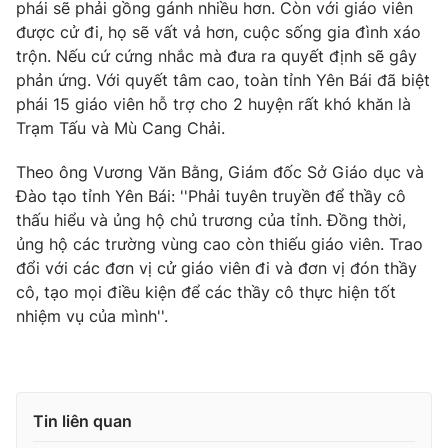
phái sẽ phải gồng gánh nhiều hơn. Còn với giáo viên
Photo
được cử đi, họ sẽ vất vả hơn, cuộc sống gia đình xáo
Infographic
trộn. Nếu cứ cứng nhắc mà đưa ra quyết định sẽ gây
phản ứng. Với quyết tâm cao, toàn tỉnh Yên Bái đã biệt
Video
Shorts video
phái 15 giáo viên hỗ trợ cho 2 huyện rất khó khăn là
Trạm Tấu và Mù Cang Chải.
VTV Money
VTV Thể thao
Theo ông Vương Văn Bằng, Giám đốc Sở Giáo dục và
Đào tạo tỉnh Yên Bái: ''Phải tuyên truyền để thầy cô
VTV Sức khoẻ
Bất động sản
thấu hiểu và ủng hộ chủ trương của tỉnh. Đồng thời,
ủng hộ các trường vùng cao còn thiếu giáo viên. Trao
Thị trường 24h
Tấm lòng Việt
đổi với các đơn vị cử giáo viên đi và đơn vị đón thầy
cô, tạo mọi điều kiện để các thầy cô thực hiện tốt
nhiệm vụ của mình''.
VTV4
Vươn mình bằng AI
VTV9
VTV8
Tin liên quan
Liên hệ tòa soạn
English