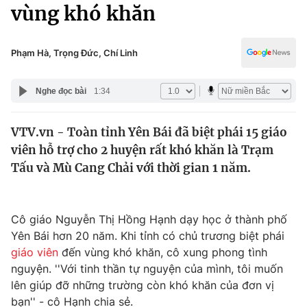
Chính trị
vùng khó khăn
Truyền hình
Văn hóa - Giải trí
Xã hội
Y tế
Phạm Hà, Trọng Đức, Chí Linh
Đời sống
Pháp luật
Công nghệ
Nghe đọc bài
1:34
Giáo dục
Y tế
VTV.vn - Toàn tỉnh Yên Bái đã biệt phái 15 giáo
viên hỗ trợ cho 2 huyện rất khó khăn là Trạm
Thế giới
Tấu và Mù Cang Chải với thời gian 1 năm.
Tin tức
Kinh tế
Thế giới đó đây
Cô giáo Nguyễn Thị Hồng Hạnh dạy học ở thành phố
Tài chính
Yên Bái hơn 20 năm. Khi tỉnh có chủ trương biệt phái
Dữ liệu và đời sống
Câu chuyện quốc tế
giáo viên
đến vùng khó khăn, cô xung phong tình
Thị trường
nguyện. ''Với tinh thần tự nguyện của mình, tôi muốn
Truyền hình
lên giúp đỡ những trường còn khó khăn của đơn vị
Góc doanh nghiệp
bạn'' - cô Hạnh chia sẻ.