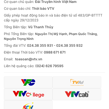
Cơ quan chủ quản:
Đài Truyền hình Việt Nam
Cơ quan báo chí:
Thời báo VTV
Giấy phép hoạt động báo in và báo điện tử số 483/GP-BTTTT
cấp ngày 29/12/2023
Tổng Biên tập:
Vũ Thanh Thủy
Phó Tổng Biên tập:
Nguyễn Thị Mỹ Hạnh, Phạm Quốc Thắng,
Nguyễn Trọng Ninh
Tổng đài VTV:
024.38 355 931 - 024.38 355 932
Ðiện thoại Thời báo VTV:
0988 671 671
Email:
toasoan@vtv.vn
Liên hệ quảng cáo:
(024) 626 79595