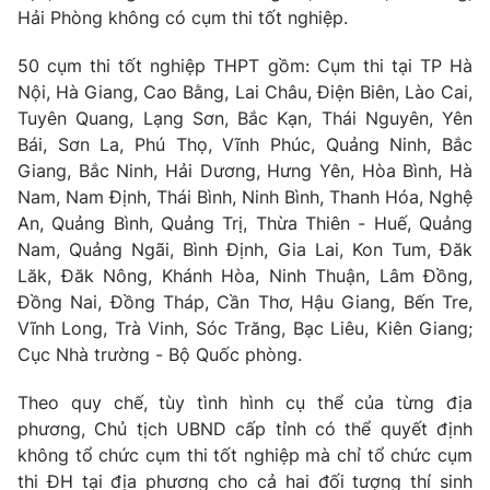
Phim VTV
Hải Phòng không có cụm thi tốt nghiệp.
Giải trí
Hậu trường
50 cụm thi tốt nghiệp THPT gồm: Cụm thi tại TP Hà
Điện ảnh
Đời sống
Nội, Hà Giang, Cao Bằng, Lai Châu, Điện Biên, Lào Cai,
Nhân vật
Âm nhạc
Tuyên Quang, Lạng Sơn, Bắc Kạn, Thái Nguyên, Yên
Du lịch
Khán giả
Bái, Sơn La, Phú Thọ, Vĩnh Phúc, Quảng Ninh, Bắc
Giáo dục
Sao
Giang, Bắc Ninh, Hải Dương, Hưng Yên, Hòa Bình, Hà
Làm đẹp
Giải sao mai
Tuyển sinh
Nam, Nam Định, Thái Bình, Ninh Bình, Thanh Hóa, Nghệ
Công nghệ
Chất lượng cuộc sống
An, Quảng Bình, Quảng Trị, Thừa Thiên - Huế, Quảng
Học trực tuyến
Nam, Quảng Ngãi, Bình Định, Gia Lai, Kon Tum, Đăk
Hitech Công nghệ tương lai
Lăk, Đăk Nông, Khánh Hòa, Ninh Thuận, Lâm Đồng,
Giao lưu trực tuyến
Đồng Nai, Đồng Tháp, Cần Thơ, Hậu Giang, Bến Tre,
Sản phẩm
Vĩnh Long, Trà Vinh, Sóc Trăng, Bạc Liêu, Kiên Giang;
Lịch phát sóng
Thị trường
Cục Nhà trường - Bộ Quốc phòng.
Tư vấn
Theo quy chế, tùy tình hình cụ thể của từng địa
Chuyên mục khác
phương, Chủ tịch UBND cấp tỉnh có thể quyết định
không tổ chức cụm thi tốt nghiệp mà chỉ tổ chức cụm
Emagazine
Podcast
thi ĐH tại địa phương cho cả hai đối tượng thí sinh