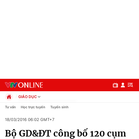
GIÁO DỤC
Chính trị
Tư vấn
Học trực tuyến
Tuyển sinh
Xã hội
18/03/2016 06:02 GMT+7
Pháp luật
Chuyên mục
Kinh tế
Bộ GD&ĐT công bố 120 cụm
Thể thao