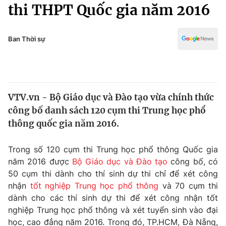
Chính trị
thi THPT Quốc gia năm 2016
Truyền hình
Văn hóa - Giải trí
Xã hội
Y tế
Ban Thời sự
Đời sống
Pháp luật
Công nghệ
Giáo dục
Y tế
VTV.vn - Bộ Giáo dục và Đào tạo vừa chính thức
công bố danh sách 120 cụm thi Trung học phổ
Thế giới
thông quốc gia năm 2016.
Tin tức
Kinh tế
Trong số 120 cụm thi Trung học phổ thông Quốc gia
Thế giới đó đây
năm 2016 được
Bộ Giáo dục và Đào tạo
công bố, có
Tài chính
50 cụm thi dành cho thí sinh dự thi chỉ để xét công
Dữ liệu và đời sống
Câu chuyện quốc tế
nhận
tốt nghiệp Trung học phổ thông
và 70 cụm thi
Thị trường
dành cho các thí sinh dự thi để xét công nhận tốt
Truyền hình
nghiệp Trung học phổ thông và xét tuyển sinh vào đại
Góc doanh nghiệp
học, cao đẳng năm 2016. Trong đó, TP.HCM, Đà Nẵng,