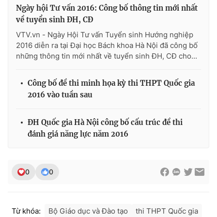
Ngày hội Tư vấn 2016: Công bố thông tin mới nhất
về tuyển sinh ĐH, CĐ
VTV.vn - Ngày Hội Tư vấn Tuyển sinh Hướng nghiệp
2016 diễn ra tại Đại học Bách khoa Hà Nội đã công bố
THỜI BÁO VTV
những thông tin mới nhất về tuyển sinh ĐH, CĐ cho...
Công bố đề thi minh họa kỳ thi THPT Quốc gia
Theo dõi báo trên
2016 vào tuần sau
Cơ quan chủ quản:
Đài Truyền hình Việt Nam
ĐH Quốc gia Hà Nội công bố cấu trúc đề thi
đánh giá năng lực năm 2016
Cơ quan báo chí:
Thời báo VTV
Giấy phép hoạt động báo in và báo điện tử số 483/GP-BTTTT
cấp ngày 29/12/2023
0
0
Tổng Biên tập:
Vũ Thanh Thủy
Phó Tổng Biên tập:
Nguyễn Thị Mỹ Hạnh, Phạm Quốc Thắng,
Nguyễn Trọng Ninh
Tổng đài VTV:
024.38 355 931 - 024.38 355 932
Từ khóa:
Bộ Giáo dục và Đào tạo
thi THPT Quốc gia