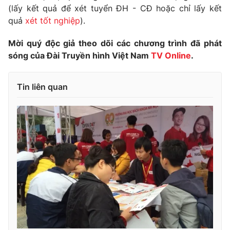
(lấy kết quả để xét tuyển ĐH - CĐ hoặc chỉ lấy kết
Photo
Infographic
quả
xét tốt nghiệp
).
Mời quý độc giả theo dõi các chương trình đã phát
Video
Shorts video
sóng của Đài Truyền hình Việt Nam
TV Online
.
VTV Money
VTV Thể thao
Tin liên quan
VTV Sức khoẻ
Bất động sản
Thị trường 24h
Tấm lòng Việt
VTV4
Vươn mình bằng AI
VTV9
VTV8
Liên hệ tòa soạn
English