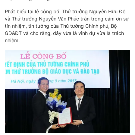
Phim VTV
Giải trí
Phát biểu tại lễ công bố, Thứ trưởng Nguyễn Hữu Độ
Hậu trường
và Thứ trưởng Nguyễn Văn Phúc trân trọng cảm ơn sự
Điện ảnh
Đời sống
Nhân vật
tín nhiệm, tin tưởng của Thủ tướng Chính phủ, Bộ
Âm nhạc
GD&ĐT và cho rằng, đây vừa là vinh dự vừa là trách
Du lịch
Khán giả
nhiệm.
Giáo dục
Sao
Làm đẹp
Giải sao mai
Tuyển sinh
Công nghệ
Chất lượng cuộc sống
Học trực tuyến
Hitech Công nghệ tương lai
Giao lưu trực tuyến
Sản phẩm
Lịch phát sóng
Thị trường
Tư vấn
Chuyên mục khác
Emagazine
Podcast