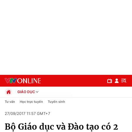
GIÁO DỤC
Chính trị
Tư vấn
Học trực tuyến
Tuyển sinh
Xã hội
27/09/2017 11:57 GMT+7
Pháp luật
Chuyên mục
Kinh tế
Bộ Giáo dục và Đào tạo có 2
Thể thao