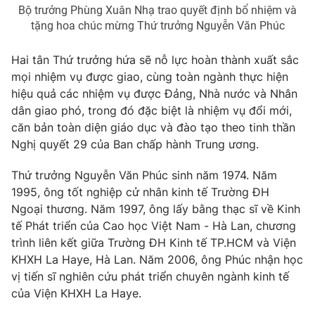
Bộ trưởng Phùng Xuân Nhạ trao quyết định bổ nhiệm và
Photo
Infographic
tặng hoa chúc mừng Thứ trưởng Nguyễn Văn Phúc
Hai tân Thứ trưởng hứa sẽ nỗ lực hoàn thành xuất sắc
Video
Shorts video
mọi nhiệm vụ được giao, cùng toàn ngành thực hiện
hiệu quả các nhiệm vụ được Đảng, Nhà nước và Nhân
VTV Money
VTV Thể thao
dân giao phó, trong đó đặc biệt là nhiệm vụ đổi mới,
căn bản toàn diện giáo dục và đào tạo theo tinh thần
Nghị quyết 29 của Ban chấp hành Trung ương.
VTV Sức khoẻ
Bất động sản
Thứ trưởng Nguyễn Văn Phúc sinh năm 1974. Năm
Thị trường 24h
Tấm lòng Việt
1995, ông tốt nghiệp cử nhân kinh tế Trường ĐH
Ngoại thương. Năm 1997, ông lấy bằng thạc sĩ về Kinh
tế Phát triển của Cao học Việt Nam - Hà Lan, chương
VTV4
Vươn mình bằng AI
trình liên kết giữa Trường ĐH Kinh tế TP.HCM và Viện
KHXH La Haye, Hà Lan. Năm 2006, ông Phúc nhận học
VTV9
VTV8
vị tiến sĩ nghiên cứu phát triển chuyên ngành kinh tế
của Viện KHXH La Haye.
Liên hệ tòa soạn
English