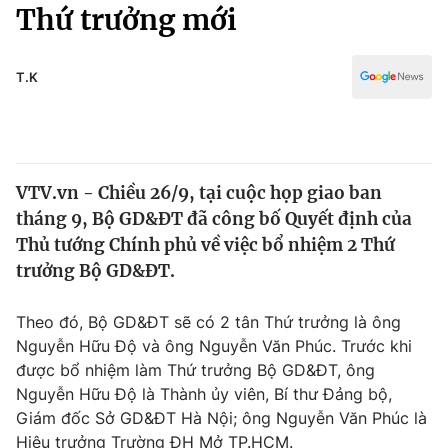
Chính trị
Thứ trưởng mới
Truyền hình
Văn hóa - Giải trí
Xã hội
Y tế
T.K
Đời sống
Pháp luật
Công nghệ
Giáo dục
Y tế
VTV.vn - Chiều 26/9, tại cuộc họp giao ban
tháng 9, Bộ GD&ĐT đã công bố Quyết định của
Thế giới
Thủ tướng Chính phủ về việc bổ nhiệm 2 Thứ
trưởng Bộ GD&ĐT.
Tin tức
Kinh tế
Thế giới đó đây
Theo đó, Bộ GD&ĐT sẽ có 2 tân Thứ trưởng là ông
Tài chính
Nguyễn Hữu Độ và ông Nguyễn Văn Phúc. Trước khi
Dữ liệu và đời sống
Câu chuyện quốc tế
được bổ nhiệm làm Thứ trưởng Bộ GD&ĐT, ông
Thị trường
Nguyễn Hữu Độ là Thành ủy viên, Bí thư Đảng bộ,
Truyền hình
Góc doanh nghiệp
Giám đốc Sở GD&ĐT Hà Nội; ông Nguyễn Văn Phúc là
Hiệu trưởng Trường ĐH Mở TP.HCM.