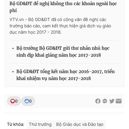
Ðiện thoại Thời báo VTV:
024.66 897 897
Bộ GD&ĐT đề nghị không thu các khoản ngoài học
phí
Email:
toasoan@vtv.vn
Liên hệ quảng cáo:
024-7300.7108
VTV.vn - Bộ GD&ĐT đã có công văn đề nghị các
trường báo cáo, cam kết thực hiện giá dịch vụ giáo
dục năm học 2017 - 2018.
Bộ trưởng Bộ GD&ĐT gửi thư nhắn nhủ học
sinh dịp khai giảng năm học 2017-2018
Bộ GD&ĐT tổng kết năm học 2016-2017, triển
khai nhiệm vụ năm học 2017-2018
® Cấm sao chép dưới mọi hình thức nếu không có sự chấp
0
0
thuận bằng văn bản. Ghi rõ nguồn VTV.vn khi phát hành lại
thông tin từ website này.
Từ khóa:
Thứ trưởng
Bộ Giáo dục và Đào tạo