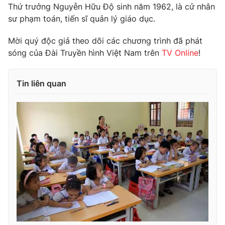
Thứ trưởng Nguyễn Hữu Độ sinh năm 1962, là cử nhân
sư phạm toán, tiến sĩ quản lý giáo dục.
Mời quý độc giả theo dõi các chương trình đã phát
THỜI BÁO VTV
sóng của Đài Truyền hình Việt Nam trên
TV Online
!
Tin liên quan
Theo dõi báo trên
Cơ quan chủ quản:
Đài Truyền hình Việt Nam
Cơ quan báo chí:
Thời báo VTV
Giấy phép hoạt động báo in và báo điện tử số 483/GP-BTTTT
cấp ngày 29/12/2023
Tổng Biên tập:
Vũ Thanh Thủy
Phó Tổng Biên tập:
Nguyễn Thị Mỹ Hạnh, Phạm Quốc Thắng,
Nguyễn Trọng Ninh
Tổng đài VTV:
024.38 355 931 - 024.38 355 932