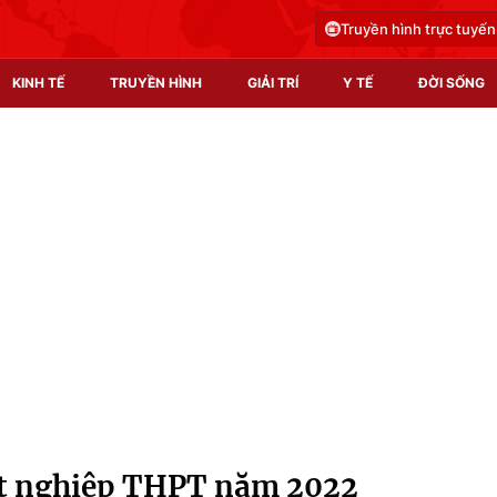
Truyền hình trực tuyến
KINH TẾ
TRUYỀN HÌNH
GIẢI TRÍ
Y TẾ
ĐỜI SỐNG
Pháp luật
Y tế
Truyền hình
Multimedia
Phim VTV
Video
Hậu trường
Shorts video
Nhân vật
Podcast
Khán giả
EMagazine
Giải sao mai
Photo
tốt nghiệp THPT năm 2022
Infographic