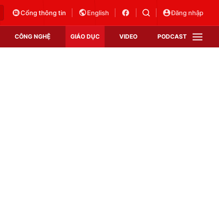
Cổng thông tin
English
Đăng nhập
CÔNG NGHỆ
GIÁO DỤC
VIDEO
PODCAST
VTV Money
VTV Thể thao
VTV Sức khoẻ
Bất động sản
Thị trường 24h
Tấm lòng Việt
Vươn mình bằng AI
VTV4
VTV8
VTV9
Lịch phát sóng
Giao lưu trực tuyến
Sự kiện