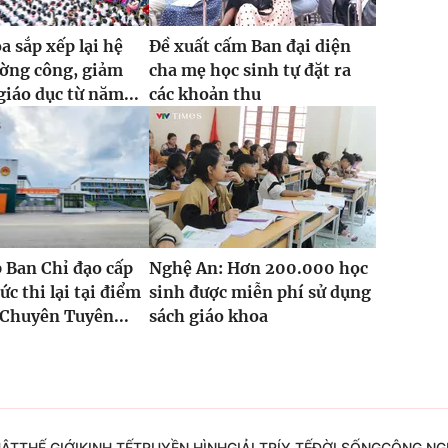
 sắp xếp lại hệ
Đề xuất cấm Ban đại diện
ường công, giảm
cha mẹ học sinh tự đặt ra
giáo dục từ năm...
các khoản thu
 Ban Chỉ đạo cấp
Nghệ An: Hơn 200.000 học
ức thi lại tại điểm
sinh được miễn phí sử dụng
Chuyên Tuyên...
sách giáo khoa
UẬT
THẾ GIỚI
KINH TẾ
TRUYỀN HÌNH
GIẢI TRÍ
Y TẾ
ĐỜI SỐNG
CÔNG NG