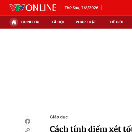
Thứ Sáu, 7/8/2026
CHÍNH TRỊ
XÃ HỘI
PHÁP LUẬT
THẾ GIỚI
Chính trị
Xã hội
Thế giới
Kinh tế
Tin tức
Tài chính
Thế giới đó đây
Thị trường
Câu chuyện quốc tế
Góc doanh nghiệp
Dữ liệu và đời sống
Giáo dục
Cách tính điểm xét 