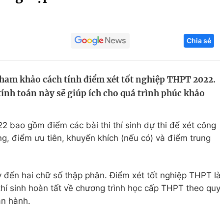
Góc ảnh
Chia sẻ
Giáo dục
Công nghệ
Tuyển sinh
Hitech Công ng
tham khảo cách tính điểm xét tốt nghiệp THPT 2022.
Học trực tuyến
Sản phẩm
 tính toán này sẽ giúp ích cho quá trình phúc khảo
g
Thị trường
Tư vấn
bao gồm điểm các bài thi thí sinh dự thi để xét công
ng, điểm ưu tiên, khuyến khích (nếu có) và điểm trung
 đến hai chữ số thập phân. Điểm xét tốt nghiệp THPT l
hí sinh hoàn tất về chương trình học cấp THPT theo qu
an hành.