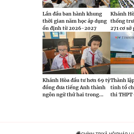
Lần đầu ban hành khung
Khánh Hòa
thời gian năm học áp dụng
thống tr
ổn định từ 2026-2027
271 cơ sở 
Khánh Hòa đầu tư hơn 69 tỷ
Thành lập
đồng đưa tiếng Anh thành
tỉnh tổ ch
ngôn ngữ thứ hai trong...
thi THPT 
CHÍNH TRỊ
XÃ HỘI
PHÁP L