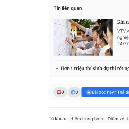
Tin liên quan
Khi n
VTV.vn
nghiệ
24/7/
Hơn 1 triệu thí sinh dự thi tốt 
0
0
Bài đọc hay? Thả t
Từ khóa:
điểm trung bình
Điểm xét t