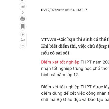
PV
12/07/2022 05:54 GMT+7
0
Giải trí
Đời sống
Điện ảnh
Du lịch
VTV.vn-Các bạn thí sinh có thể 
Âm nhạc
Làm đẹp
Khi biết điểm thi, việc chủ động
Sao
Chất lượng cuộc sốn
nếu có sai sót.
Điểm xét tốt nghiệp
THPT năm 2022 
nhận tốt nghiệp trung học phổ thô
bình cả năm lớp 12.
Điểm xét tốt nghiệp THPT được lấy
điểm dùng để xét việc công nhận t
chế mà Bộ Giáo dục và Đào tạo b