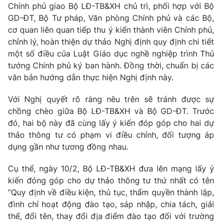
Phim VTV
Chính phủ giao Bộ LĐ-TB&XH chủ trì, phối hợp với Bộ
Giải trí
GD-ĐT, Bộ Tư pháp, Văn phòng Chính phủ và các Bộ,
Hậu trường
cơ quan liên quan tiếp thu ý kiến thành viên Chính phủ,
Điện ảnh
Đời sống
chỉnh lý, hoàn thiện dự thảo Nghị định quy định chi tiết
Nhân vật
Âm nhạc
một số điều của Luật Giáo dục nghề nghiệp trình Thủ
Du lịch
Khán giả
tướng Chính phủ ký ban hành. Đồng thời, chuẩn bị các
Giáo dục
Sao
văn bản hướng dẫn thực hiện Nghị định này.
Làm đẹp
Giải sao mai
Tuyển sinh
Công nghệ
Với Nghị quyết rõ ràng nêu trên sẽ tránh được sự
Chất lượng cuộc sống
Học trực tuyến
chồng chèo giữa Bộ LĐ-TB&XH và Bộ GD-ĐT. Trước
Hitech Công nghệ tương lai
đó, hai bộ này đã cùng lấy ý kiến đóp góp cho hai dự
Giao lưu trực tuyến
thảo thông tư có phạm vi điều chỉnh, đối tượng áp
Sản phẩm
dụng gần như tương đồng nhau.
Lịch phát sóng
Thị trường
Cụ thể, ngày 10/2, Bộ LĐ-TB&XH đưa lên mạng lấy ý
Tư vấn
kiến đóng góp cho dự thảo thông tư thứ nhất có tên
Chuyên mục khác
“Quy định về điều kiện, thủ tục, thẩm quyền thành lập,
đình chỉ hoạt động đào tạo, sáp nhập, chia tách, giải
Emagazine
Podcast
thể, đổi tên, thay đổi địa điểm đào tạo đối với trường