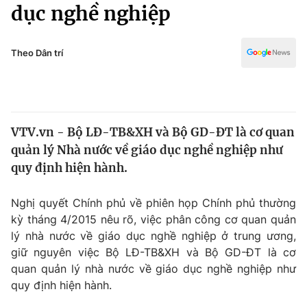
Chính trị
dục nghề nghiệp
Truyền hình
Văn hóa - Giải trí
Xã hội
Y tế
Theo Dân trí
Đời sống
Pháp luật
Công nghệ
Giáo dục
Y tế
VTV.vn - Bộ LĐ-TB&XH và Bộ GD-ĐT là cơ quan
quản lý Nhà nước về giáo dục nghề nghiệp như
Thế giới
quy định hiện hành.
Tin tức
Kinh tế
Nghị quyết Chính phủ về phiên họp Chính phủ thường
Thế giới đó đây
kỳ tháng 4/2015 nêu rõ, việc phân công cơ quan quản
Tài chính
lý nhà nước về giáo dục nghề nghiệp ở trung ương,
Dữ liệu và đời sống
Câu chuyện quốc tế
giữ nguyên việc Bộ LĐ-TB&XH và Bộ GD-ĐT là cơ
Thị trường
quan quản lý nhà nước về giáo dục nghề nghiệp như
Truyền hình
quy định hiện hành.
Góc doanh nghiệp