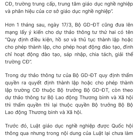
CĐ, trường trung cấp, trung tâm giáo dục nghề nghiệp
Photo
Infographic
và phân hiệu của cơ sở giáo dục nghề nghiệp”.
Hơn 1 tháng sau, ngày 17/3, Bộ GD-ĐT cũng đưa lên
Video
Shorts video
mạng lấy ý kiến cho dự thảo thông tư thứ hai có tên
“Quy định điều kiện, hồ sơ và thủ tục thành lập hoặc
VTV Money
VTV Thể thao
cho phép thành lập, cho phép hoạt động đào tạo, đình
chỉ hoạt động đào tạo, sáp nhập, chia tách, giải thể
trường CĐ”.
VTV Sức khoẻ
Bất động sản
Trong dự thảo thông tư của Bộ GD-ĐT quy định thẩm
Thị trường 24h
Tấm lòng Việt
quyền ra quyết định thành lập hoặc cho phép thành
lập trường CĐ thuộc Bộ trưởng Bộ GD-ĐT, còn theo
dự thảo thông tư Bộ Lao động Thương binh và Xã hội
VTV4
Vươn mình bằng AI
thì thẩm quyền thì lại thuộc quyền Bộ trưởng Bộ Bộ
Lao động Thương binh và Xã hội.
VTV9
VTV8
Trước đó, Luật giáo dục nghề nghiệp được Quốc hội
thông qua nhưng trong nội dung của Luật lại chưa làm
Liên hệ tòa soạn
English