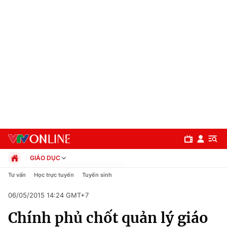
GIÁO DỤC
Chính trị
Tư vấn
Học trực tuyến
Tuyển sinh
Xã hội
06/05/2015 14:24 GMT+7
Pháp luật
Chuyên mục
Kinh tế
Chính phủ chốt quản lý giáo
Thể thao