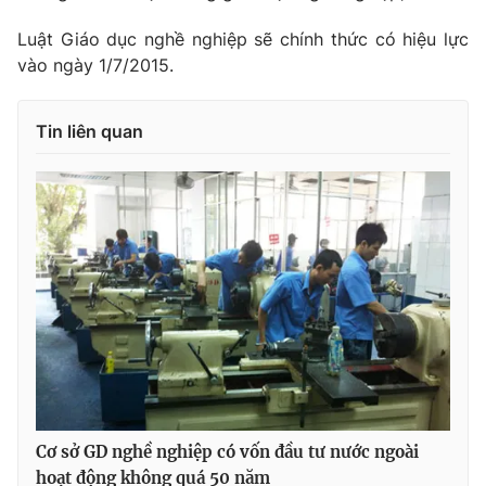
Ðiện thoại Thời báo VTV:
024.66 897 897
Luật Giáo dục nghề nghiệp sẽ chính thức có hiệu lực
Email:
toasoan@vtv.vn
vào ngày 1/7/2015.
Liên hệ quảng cáo:
024-7300.7108
Tin liên quan
® Cấm sao chép dưới mọi hình thức nếu không có sự chấp
thuận bằng văn bản. Ghi rõ nguồn VTV.vn khi phát hành lại
thông tin từ website này.
Cơ sở GD nghề nghiệp có vốn đầu tư nước ngoài
hoạt động không quá 50 năm