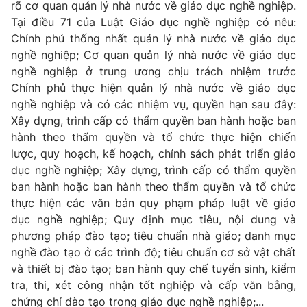
rõ cơ quan quản lý nhà nước về giáo dục nghề nghiệp.
Tại điều 71 của Luật Giáo dục nghề nghiệp có nêu:
Chính phủ thống nhất quản lý nhà nước về giáo dục
nghề nghiệp; Cơ quan quản lý nhà nước về giáo dục
THỜI BÁO VTV
nghề nghiệp ở trung ương chịu trách nhiệm trước
Chính phủ thực hiện quản lý nhà nước về giáo dục
nghề nghiệp và có các nhiệm vụ, quyền hạn sau đây:
Xây dựng, trình cấp có thẩm quyền ban hành hoặc ban
Theo dõi báo trên
hành theo thẩm quyền và tổ chức thực hiện chiến
lược, quy hoạch, kế hoạch, chính sách phát triển giáo
dục nghề nghiệp; Xây dựng, trình cấp có thẩm quyền
Cơ quan chủ quản:
Đài Truyền hình Việt Nam
ban hành hoặc ban hành theo thẩm quyền và tổ chức
Cơ quan báo chí:
Thời báo VTV
thực hiện các văn bản quy phạm pháp luật về giáo
Giấy phép hoạt động báo in và báo điện tử số 483/GP-BTTTT
dục nghề nghiệp; Quy định mục tiêu, nội dung và
cấp ngày 29/12/2023
phương pháp đào tạo; tiêu chuẩn nhà giáo; danh mục
Tổng Biên tập:
Vũ Thanh Thủy
nghề đào tạo ở các trình độ; tiêu chuẩn cơ sở vật chất
Phó Tổng Biên tập:
Nguyễn Thị Mỹ Hạnh, Phạm Quốc Thắng,
và thiết bị đào tạo; ban hành quy chế tuyển sinh, kiểm
Nguyễn Trọng Ninh
tra, thi, xét công nhận tốt nghiệp và cấp văn bằng,
Tổng đài VTV:
024.38 355 931 - 024.38 355 932
chứng chỉ đào tạo trong giáo dục nghề nghiệp;...