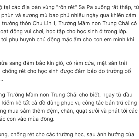
 tại các địa bàn vùng "rốn rét" Sa Pa xuống rất thấp, t
ưa phùn và sương mù bao phủ nhiều ngày qua khiến cảm
ểm trường thôn Chu Lìn 1, Trường Mầm non Trung Chải có
 hoạt động vui chơi, học tập cho học sinh ở trong lớp.
 tới phụ huynh chủ động mặc ấm cho con em mình khi
sửa sang đảm bảo kín gió, có rèm cửa, mặt sàn trải
, chống rét cho học sinh được đảm bảo do trường bổ
..
ng Trường Mầm non Trung Chải cho biết, ngay từ đầu
 kiểm kê tất cả đồ dùng phục vụ công tác bán trú cũng
ộng mua sắm thêm đệm, chăn, quạt sưởi và phát tới các
các con vào mùa đông.
hòng, chống rét cho các trường học, sau ảnh hưởng của