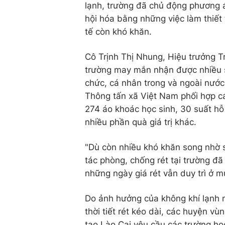
lạnh, trường đã chủ động phương á
hội hóa bằng những việc làm thiết 
tế còn khó khăn.
Cô Trịnh Thị Nhung, Hiệu trưởng 
trường may mắn nhận được nhiều sự
chức, cá nhân trong và ngoài nướ
Thông tấn xã Việt Nam phối hợp cá
274 áo khoác học sinh, 30 suất hỗ 
nhiều phần quà giá trị khác.
"Dù còn nhiều khó khăn song nhờ s
tác phòng, chống rét tại trường đã
những ngày giá rét vẫn duy trì ở m
Do ảnh hưởng của không khí lạnh nê
thời tiết rét kéo dài, các huyện vù
tạo Lào Cai yêu cầu các trường họ