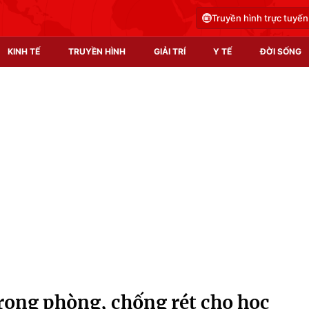
Truyền hình trực tuyến
KINH TẾ
TRUYỀN HÌNH
GIẢI TRÍ
Y TẾ
ĐỜI SỐNG
Pháp luật
Y tế
Truyền hình
Multimedia
Phim VTV
Video
Hậu trường
Shorts video
Nhân vật
Podcast
Khán giả
EMagazine
Giải sao mai
Photo
trong phòng, chống rét cho học
Infographic