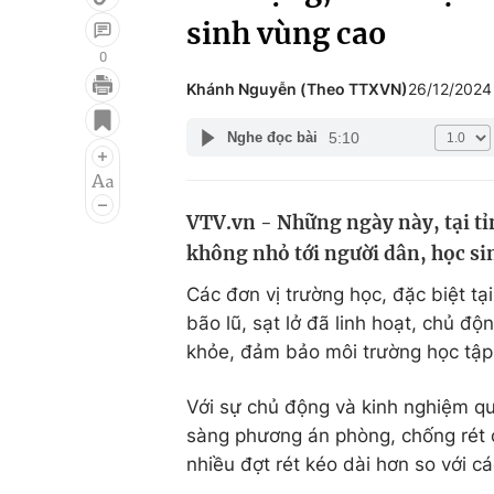
sinh vùng cao
0
Khánh Nguyễn (Theo TTXVN)
26/12/2024
Giải trí
Đời sống
5:10
Nghe đọc bài
Điện ảnh
Du lịch
Âm nhạc
Làm đẹp
VTV.vn - Những ngày này, tại tỉn
Sao
Chất lượng cuộc sốn
không nhỏ tới người dân, học si
Các đơn vị trường học, đặc biệt tạ
bão lũ, sạt lở đã linh hoạt, chủ đ
khỏe, đảm bảo môi trường học tập 
Với sự chủ động và kinh nghiệm q
sàng phương án phòng, chống rét
nhiều đợt rét kéo dài hơn so với c