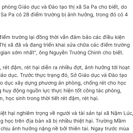
phòng Giáo dục và Đào tạo thị xã Sa Pa cho biết, do
Sa Pa có 28 điểm trường bị ảnh hưởng, trong đó có 4
điểm trường lại đồng thời vẫn đảm bảo các điều kiện
 Thị xã đã và đang triển khai sửa chữa các điểm trường
i gian sớm nhất", ông Nguyễn Trường Chinh cho biết.
ét đậm, rét hại diễn ra nhiều đợt, ảnh hưởng tới hoạt
iáo dục. Trước thực trạng đó, Sở Giáo dục và Đào tạo
iáo dục xây dựng phương án phòng, chống rét cho học
g huy động nguồn lực thực hiện tốt công tác phòng,
học sinh trong thời tiết rét đậm, rét hại.
ệt hại nghiêm trọng về người và tài sản tại xã Nậm Lúc
g học trên địa bàn xã bị nhiều thiệt hại. Trường Mầm
chịu ảnh hưởng nặng nề bởi thiên tai. Ngay trước mùa