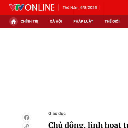
Thứ Năm, 6/8/2026
CHÍNH TRỊ
XÃ HỘI
PHÁP LUẬT
THẾ GIỚI
Chính trị
Xã hội
Thế giới
Kinh tế
Tin tức
Tài chính
Thế giới đó đây
Thị trường
Câu chuyện quốc tế
Góc doanh nghiệp
Dữ liệu và đời sống
Giáo dục
Chủ động, linh hoạt 