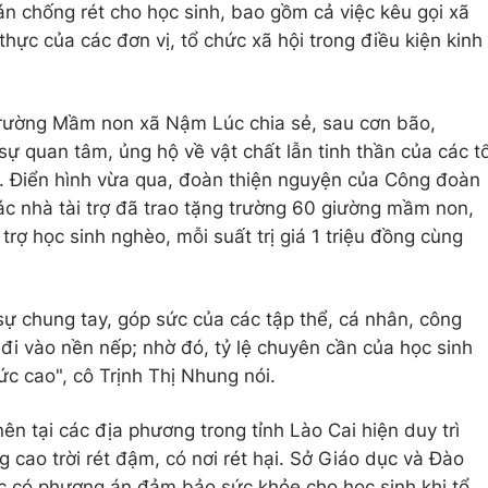
n chống rét cho học sinh, bao gồm cả việc kêu gọi xã
thực của các đơn vị, tổ chức xã hội trong điều kiện kinh
Trường Mầm non xã Nậm Lúc chia sẻ, sau cơn bão,
 quan tâm, ủng hộ về vật chất lẫn tinh thần của các t
c. Điển hình vừa qua, đoàn thiện nguyện của Công đoàn
c nhà tài trợ đã trao tặng trường 60 giường mầm non,
trợ học sinh nghèo, mỗi suất trị giá 1 triệu đồng cùng
ự chung tay, góp sức của các tập thể, cá nhân, công
 đi vào nền nếp; nhờ đó, tỷ lệ chuyên cần của học sinh
ức cao", cô Trịnh Thị Nhung nói.
n tại các địa phương trong tỉnh Lào Cai hiện duy trì
ng cao trời rét đậm, có nơi rét hại. Sở Giáo dục và Đào
c có phương án đảm bảo sức khỏe cho học sinh khi tổ