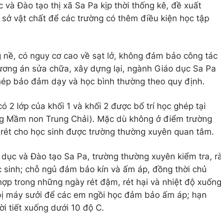
và Đào tạo thị xã Sa Pa kịp thời thống kê, đề xuất
 sở vật chất để các trường có thêm điều kiện học tập
g nề, có nguy cơ cao về sạt lở, không đảm bảo công tác
hương án sửa chữa, xây dựng lại, ngành Giáo dục Sa Pa
ghép bảo đảm dạy và học bình thường theo quy định.
 2 lớp của khối 1 và khối 2 được bố trí học ghép tại
ng Mầm non Trung Chải). Mặc dù không ở điểm trường
 rét cho học sinh được trường thường xuyên quan tâm.
dục và Đào tạo Sa Pa, trường thường xuyên kiểm tra, r
 sinh; chỗ ngủ đảm bảo kín và ấm áp, đồng thời chủ
ù hợp trong những ngày rét đậm, rét hại và nhiệt độ xuốn
 bị máy sưởi để các em ngồi học đảm bảo ấm áp; hạn
ời tiết xuống dưới 10 độ C.