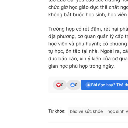
chức giờ học giáo dục thể chất n
không bắt buộc học sinh, học viê
Trường hợp có rét đậm, rét hại ph
địa phương, cơ quan quản lý cấp tr
học viên và phụ huynh; có phương
tự học, ôn tập tại nhà. Ngoài ra, c
dục báo cáo, xin ý kiến của cơ quan
gian học phù hợp trong ngày.
0
0
Bài đọc hay? Thả t
Từ khóa:
bảo vệ sức khỏe
học sinh 