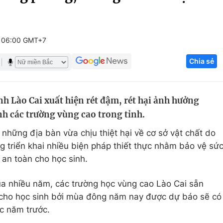
Góc ảnh
 06:00 GMT+7
Giáo dục
Công nghệ
Chia sẻ
Tuyển sinh
Hitech Công ng
Học trực tuyến
Sản phẩm
h Lào Cai xuất hiện rét đậm, rét hại ảnh hưởng
g
Thị trường
nh các trường vùng cao trong tỉnh.
Tư vấn
i những địa bàn vừa chịu thiệt hại về cơ sở vật chất do
ộng triển khai nhiều biện pháp thiết thực nhằm bảo vệ sứ
an toàn cho học sinh.
ua nhiều năm, các trường học vùng cao Lào Cai sẵn
 cho học sinh bởi mùa đông năm nay được dự báo sẽ có
ác năm trước.