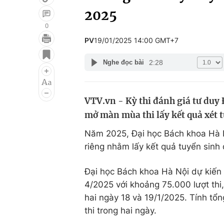
2025
0
PV
19/01/2025 14:00 GMT+7
Giải trí
Đời sống
2:28
Nghe đọc bài
Điện ảnh
Du lịch
Âm nhạc
Làm đẹp
VTV.vn - Kỳ thi đánh giá tư duy 
Sao
Chất lượng cuộc sốn
mở màn mùa thi lấy kết quả xét 
Năm 2025, Đại học Bách khoa Hà Nộ
riêng nhằm lấy kết quả tuyển sinh 
Đại học Bách khoa Hà Nội dự kiến 
4/2025 với khoảng 75.000 lượt thi,
hai ngày 18 và 19/1/2025. Tính tổn
thi trong hai ngày.