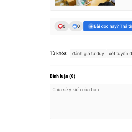
0
0
Bài đọc hay? Thả t
Từ khóa:
đánh giá tư duy
xét tuyển đ
Bình luận
(
0
)