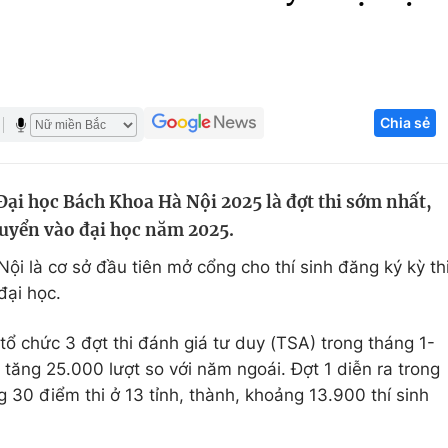
Góc ảnh
Giáo dục
Công nghệ
Chia sẻ
Tuyển sinh
Hitech Công ng
Học trực tuyến
Sản phẩm
Đại học Bách Khoa Hà Nội 2025 là đợt thi sớm nhất,
g
Thị trường
tuyển vào đại học năm 2025.
Tư vấn
i là cơ sở đầu tiên mở cổng cho thí sinh đăng ký kỳ th
đại học.
tổ chức 3 đợt thi đánh giá tư duy (TSA) trong tháng 1-
 tăng 25.000 lượt so với năm ngoái. Đợt 1 diễn ra trong
g 30 điểm thi ở 13 tỉnh, thành, khoảng 13.900 thí sinh