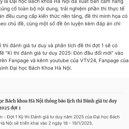
y là Đại học Bách khoa Hà Nội đã xuất bản cẩm nang
 củng cố toàn bộ nội dung, trải nghiệm phần thi thực tế
n đều cung cấp kiến thức nền tảng, đề thi minh họa có
theo chủ đề, cùng một số đề ôn luyện kèm đáp án chi
 thi đánh giá tư duy và phân tích đề thi đợt 1 sẽ có
đề "Kì thi đánh giá tư duy 2025: Đón đầu đổi mới" vào
trên Fanpage và kênh youtube của VTV24, Fanpage của
sinh Đại học Bách Khoa Hà Nội.
ọc Bách khoa Hà Nội thông báo lịch thi Đánh giá tư duy
025 đợt 1
n - Đợt 1 Kỳ thi Đánh giá tư duy năm 2025 của Đại học Bách
Hà Nội sẽ triển khai vào 2 ngày 18 - 19/1/2025.