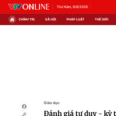
Thứ Năm, 6/8/2026
CHÍNH TRỊ
XÃ HỘI
PHÁP LUẬT
THẾ GIỚI
Chính trị
Xã hội
Thế giới
Kinh tế
Tin tức
Tài chính
Thế giới đó đây
Thị trường
Câu chuyện quốc tế
Góc doanh nghiệp
Dữ liệu và đời sống
Giáo dục
Đánh giá tư duy - kỳ