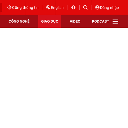
Cổng thông tin
English
Đăng nhập
CÔNG NGHỆ
GIÁO DỤC
VIDEO
PODCAST
VTV Money
VTV Thể thao
VTV Sức khoẻ
Bất động sản
Thị trường 24h
Tấm lòng Việt
Vươn mình bằng AI
VTV4
VTV8
VTV9
Lịch phát sóng
Giao lưu trực tuyến
Sự kiện