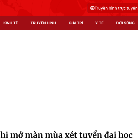
Truyền hình trực tuyến
KINH TẾ
TRUYỀN HÌNH
GIẢI TRÍ
Y TẾ
ĐỜI SỐNG
Pháp luật
Y tế
Truyền hình
Multimedia
Phim VTV
Video
Hậu trường
Shorts video
Nhân vật
Podcast
Khán giả
EMagazine
Giải sao mai
Photo
 thi mở màn mùa xét tuyển đại học
Infographic