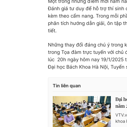
Một trong những điểm mới năm na
Đánh giá tư duy để hỗ trợ thí sinh
kèm theo cẩm nang. Trong mỗi phầ
phân tích hướng dẫn giải, ôn tập 
tiết.
Những thay đổi đáng chú ý trong kì
trong Tọa đàm trực tuyến với chủ 
lúc 20h ngày hôm nay 19/1/2025 
Đại học Bách Khoa Hà Nội, Tuyển 
Tin liên quan
Đại h
năm 2
VTV.v
khoa 