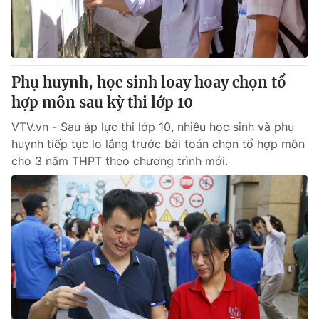
Giấy phép hoạt động báo in và báo điện tử số 483/GP-BTTTT
cấp ngày 29/12/2023
Tổng Biên tập:
Vũ Thanh Thủy
Phó Tổng Biên tập:
Nguyễn Thị Mỹ Hạnh, Phạm Quốc Thắng,
Phụ huynh, học sinh loay hoay chọn tổ
Nguyễn Trọng Ninh
Tổng đài VTV:
hợp môn sau kỳ thi lớp 10
024.38 355 931 - 024.38 355 932
Ðiện thoại Thời báo VTV:
024.66 897 897
VTV.vn - Sau áp lực thi lớp 10, nhiều học sinh và phụ
Email:
toasoan@vtv.vn
huynh tiếp tục lo lắng trước bài toán chọn tổ hợp môn
Liên hệ quảng cáo:
024-7300.7108
cho 3 năm THPT theo chương trình mới.