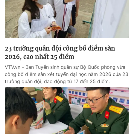
Giao lưu trực tuyến
Sản phẩm
Lịch phát sóng
Thị trường
Tư vấn
Chuyên mục khác
23 trường quân đội công bố điểm sàn
Emagazine
Podcast
2026, cao nhất 25 điểm
VTV.vn - Ban Tuyển sinh quân sự Bộ Quốc phòng vừa
Photo
Infographic
công bố điểm sàn xét tuyển đại học năm 2026 của 23
trường quân đội, dao động từ 17 đến 25 điểm.
Video
Shorts video
VTV Money
VTV Thể thao
VTV Sức khoẻ
Bất động sản