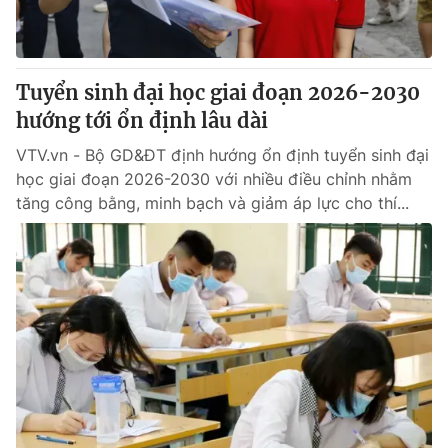
® Cấm sao chép dưới mọi hình thức nếu không có sự chấp
thuận bằng văn bản. Ghi rõ nguồn VTV.vn khi phát hành lại
Tuyển sinh đại học giai đoạn 2026-2030
thông tin từ website này.
hướng tới ổn định lâu dài
VTV.vn - Bộ GD&ĐT định hướng ổn định tuyển sinh đại
học giai đoạn 2026-2030 với nhiều điều chỉnh nhằm
tăng công bằng, minh bạch và giảm áp lực cho thí...