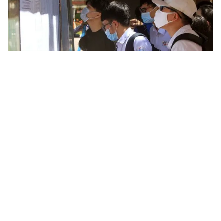
Tin mới
Video
Live
Emagazine
Trang chủ
Nhiều trường đại học công bố điểm chuẩn
sớm
VTV.vn - Chậm nhất 17h ngày 22/8, các trường đại
học công bố điểm chuẩn đợt 1, nhưng nhiều trường sẽ
thông báo sớm, ngay sau khi hoàn tất quy trình lọc ảo.