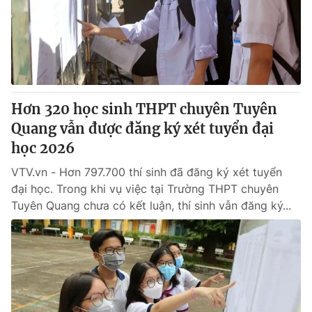
Tin tức
Kinh tế
Thế giới đó đây
Tài chính
Dữ liệu và đời sống
Câu chuyện quốc tế
Thị trường
Hơn 320 học sinh THPT chuyên Tuyên
Truyền hình
Góc doanh nghiệp
Quang vẫn được đăng ký xét tuyển đại
Phim VTV
học 2026
Giải trí
Hậu trường
VTV.vn - Hơn 797.700 thí sinh đã đăng ký xét tuyển
Điện ảnh
đại học. Trong khi vụ việc tại Trường THPT chuyên
Đời sống
Nhân vật
Tuyên Quang chưa có kết luận, thí sinh vẫn đăng ký...
Âm nhạc
Du lịch
Khán giả
Giáo dục
Sao
Làm đẹp
Giải sao mai
Tuyển sinh
Công nghệ
Chất lượng cuộc sống
Học trực tuyến
Hitech Công nghệ tương lai