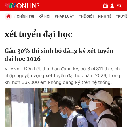
CHÍNH TRỊ
XÃ HỘI
PHÁP LUẬT
THẾ GIỚI
KINH TẾ
TRUYỀ
xét tuyển đại học
Chuyên mục
Gần 30% thí sinh bỏ đăng ký xét tuyển
Chính trị
đại học 2026
VTV.vn - Đến hết thời hạn đăng ký, có 874.811 thí sinh
Xã hội
nhập nguyện vọng xét tuyển đại học năm 2026, trong
khi hơn 367.000 em không đăng ký trên hệ thống.
Pháp luật
Y tế
Thế giới