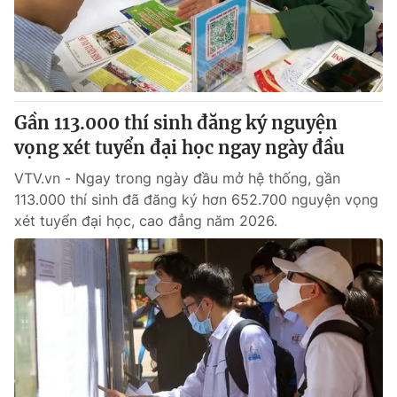
Thị trường 24h
Tấm lòng Việt
VTV4
Vươn mình bằng AI
VTV9
VTV8
Gần 113.000 thí sinh đăng ký nguyện
vọng xét tuyển đại học ngay ngày đầu
Liên hệ tòa soạn
English
VTV.vn - Ngay trong ngày đầu mở hệ thống, gần
113.000 thí sinh đã đăng ký hơn 652.700 nguyện vọng
xét tuyển đại học, cao đẳng năm 2026.
THỜI BÁO VTV
Theo dõi báo trên
Cơ quan chủ quản:
Đài Truyền hình Việt Nam
Cơ quan báo chí:
Thời báo VTV