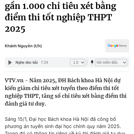
Chính trị
gần 1.000 chỉ tiêu xét bằng
Truyền hình
điểm thi tốt nghiệp THPT
Văn hóa - Giải trí
Xã hội
Y tế
2025
Đời sống
Pháp luật
Công nghệ
Giáo dục
Khánh Nguyễn (t/h)
Y tế
Nghe đọc bài
7:24
Thế giới
VTV.vn - Năm 2025, ĐH Bách khoa Hà Nội dự
Tin tức
kiến giảm chỉ tiêu xét tuyển theo điểm thi tốt
Kinh tế
Thế giới đó đây
nghiệp THPT, tăng số chỉ tiêu xét bằng điểm thi
Tài chính
đánh giá tư duy.
Dữ liệu và đời sống
Câu chuyện quốc tế
Thị trường
Sáng 15/1, Đại học Bách khoa Hà Nội đã công bố
Truyền hình
Góc doanh nghiệp
phương án tuyển sinh đại học chính quy năm 2025.
Trong đó có thông tin riêng về kỳ thi đánh giá tư duy