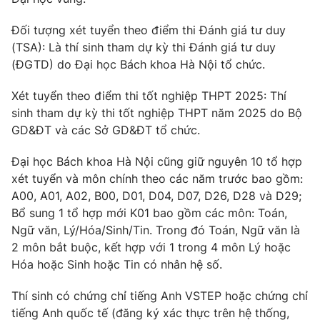
Email:
toasoan@vtv.vn
Liên hệ quảng cáo:
024-7300.7108
Đối tượng xét tuyển theo điểm thi Đánh giá tư duy
(TSA): Là thí sinh tham dự kỳ thi Đánh giá tư duy
(ĐGTD) do Đại học Bách khoa Hà Nội tổ chức.
Xét tuyển theo điểm thi tốt nghiệp THPT 2025: Thí
sinh tham dự kỳ thi tốt nghiệp THPT năm 2025 do Bộ
GD&ĐT và các Sở GD&ĐT tổ chức.
Đại học Bách khoa Hà Nội cũng giữ nguyên 10 tổ hợp
xét tuyển và môn chính theo các năm trước bao gồm:
A00, A01, A02, B00, D01, D04, D07, D26, D28 và D29;
Bổ sung 1 tổ hợp mới K01 bao gồm các môn: Toán,
® Cấm sao chép dưới mọi hình thức nếu không có sự chấp
Ngữ văn, Lý/Hóa/Sinh/Tin. Trong đó Toán, Ngữ văn là
thuận bằng văn bản. Ghi rõ nguồn VTV.vn khi phát hành lại
2 môn bắt buộc, kết hợp với 1 trong 4 môn Lý hoặc
thông tin từ website này.
Hóa hoặc Sinh hoặc Tin có nhân hệ số.
Thí sinh có chứng chỉ tiếng Anh VSTEP hoặc chứng chỉ
tiếng Anh quốc tế (đăng ký xác thực trên hệ thống,