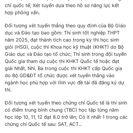
chỉ quốc tế; Xét tuyển dựa theo hồ sơ năng lực kết
Photo
Infographic
hợp phỏng vấn.
Đối tượng xét tuyển thẳng theo quy định của Bộ Giáo
Video
Shorts video
dục và Đào tạo bao gồm: Thí sinh tốt nghiệp THPT
năm 2025, đạt thành tích cao trong kỳ thi học sinh
VTV Money
VTV Thể thao
giỏi (HSG), cuộc thi Khoa học kỹ thuật (KHKT) do Bộ
Giáo dục và Đào tạo tổ chức; Thí sinh trong đội tuyển
VTV Sức khoẻ
Quốc gia tham dự cuộc thi KHKT Quốc tế hoặc đạt
Bất động sản
giải Nhất, Nhì, Ba trong cuộc thi KHKT cấp Quốc gia
do Bộ GD&ĐT tổ chức được xét tuyển thẳng vào
Thị trường 24h
Tấm lòng Việt
ngành học phù hợp với lĩnh vực đề tài đã đăng ký dự
thi.
VTV4
Vươn mình bằng AI
Đối tượng xét tuyển theo chứng chỉ Quốc tế là thí sinh
có điểm trung bình chung (TBC) học tập từng năm
VTV9
VTV8
học lớp 10, 11, 12 đạt 8.0 trở lên; Có ít nhất 1 trong các
chứng chỉ Quốc tế sau: SAT, ACT...
Liên hệ tòa soạn
English