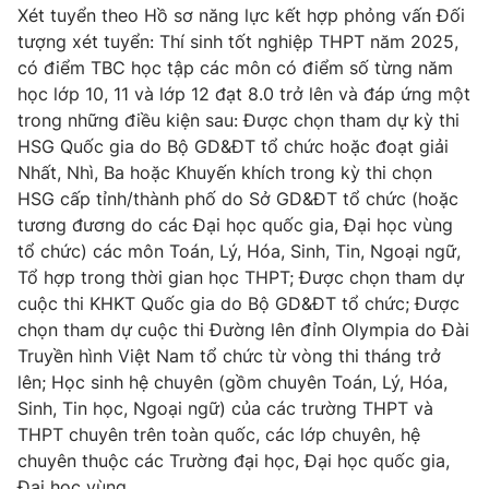
Xét tuyển theo Hồ sơ năng lực kết hợp phỏng vấn Đối
tượng xét tuyển: Thí sinh tốt nghiệp THPT năm 2025,
có điểm TBC học tập các môn có điểm số từng năm
học lớp 10, 11 và lớp 12 đạt 8.0 trở lên và đáp ứng một
THỜI BÁO VTV
trong những điều kiện sau: Được chọn tham dự kỳ thi
HSG Quốc gia do Bộ GD&ĐT tổ chức hoặc đoạt giải
Theo dõi báo trên
Nhất, Nhì, Ba hoặc Khuyến khích trong kỳ thi chọn
HSG cấp tỉnh/thành phố do Sở GD&ĐT tổ chức (hoặc
tương đương do các Đại học quốc gia, Đại học vùng
Cơ quan chủ quản:
Đài Truyền hình Việt Nam
tổ chức) các môn Toán, Lý, Hóa, Sinh, Tin, Ngoại ngữ,
Cơ quan báo chí:
Thời báo VTV
Tổ hợp trong thời gian học THPT; Được chọn tham dự
Giấy phép hoạt động báo in và báo điện tử số 483/GP-BTTTT
cuộc thi KHKT Quốc gia do Bộ GD&ĐT tổ chức; Được
cấp ngày 29/12/2023
chọn tham dự cuộc thi Đường lên đỉnh Olympia do Đài
Tổng Biên tập:
Vũ Thanh Thủy
Truyền hình Việt Nam tổ chức từ vòng thi tháng trở
Phó Tổng Biên tập:
Nguyễn Thị Mỹ Hạnh, Phạm Quốc Thắng,
lên; Học sinh hệ chuyên (gồm chuyên Toán, Lý, Hóa,
Nguyễn Trọng Ninh
Sinh, Tin học, Ngoại ngữ) của các trường THPT và
Tổng đài VTV:
024.38 355 931 - 024.38 355 932
THPT chuyên trên toàn quốc, các lớp chuyên, hệ
chuyên thuộc các Trường đại học, Đại học quốc gia,
Ðiện thoại Thời báo VTV:
024.66 897 897
Đại học vùng.