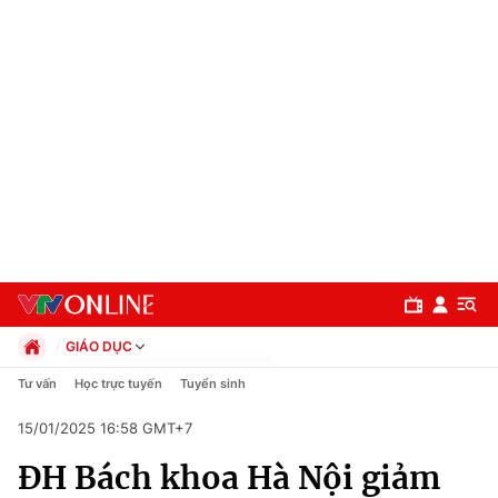
GIÁO DỤC
Chính trị
Tư vấn
Học trực tuyến
Tuyển sinh
Xã hội
15/01/2025 16:58 GMT+7
Pháp luật
Chuyên mục
Kinh tế
ĐH Bách khoa Hà Nội giảm
Thể thao