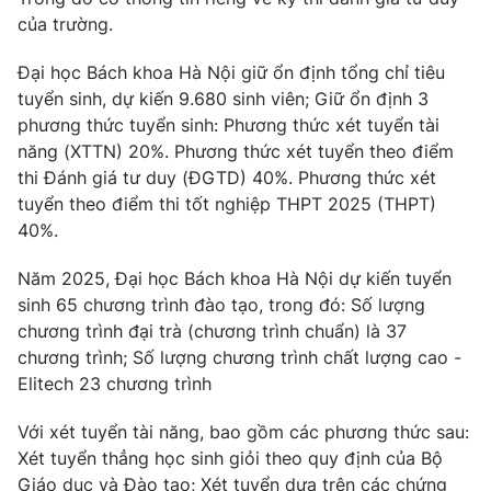
Phim VTV
Giải trí
của trường.
Hậu trường
Điện ảnh
Đại học Bách khoa Hà Nội giữ ổn định tổng chỉ tiêu
Đời sống
Nhân vật
tuyển sinh, dự kiến 9.680 sinh viên; Giữ ổn định 3
Âm nhạc
phương thức tuyển sinh: Phương thức xét tuyển tài
Du lịch
Khán giả
Giáo dục
năng (XTTN) 20%. Phương thức xét tuyển theo điểm
Sao
Làm đẹp
thi Đánh giá tư duy (ĐGTD) 40%. Phương thức xét
Giải sao mai
Tuyển sinh
tuyển theo điểm thi tốt nghiệp THPT 2025 (THPT)
Công nghệ
Chất lượng cuộc sống
40%.
Học trực tuyến
Hitech Công nghệ tương lai
Giao lưu trực tuyến
Năm 2025, Đại học Bách khoa Hà Nội dự kiến tuyển
Sản phẩm
sinh 65 chương trình đào tạo, trong đó: Số lượng
chương trình đại trà (chương trình chuẩn) là 37
Lịch phát sóng
Thị trường
chương trình; Số lượng chương trình chất lượng cao -
Elitech 23 chương trình
Tư vấn
Chuyên mục khác
Với xét tuyển tài năng, bao gồm các phương thức sau:
Xét tuyển thẳng học sinh giỏi theo quy định của Bộ
Emagazine
Podcast
Giáo dục và Đào tạo; Xét tuyển dựa trên các chứng