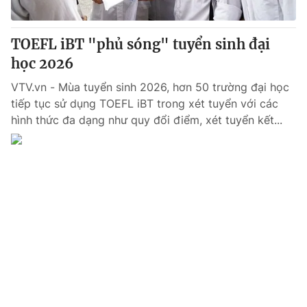
® Cấm sao chép dưới mọi hình thức nếu không có sự chấp
TOEFL iBT "phủ sóng" tuyển sinh đại
thuận bằng văn bản. Ghi rõ nguồn VTV.vn khi phát hành lại
học 2026
thông tin từ website này.
VTV.vn - Mùa tuyển sinh 2026, hơn 50 trường đại học
tiếp tục sử dụng TOEFL iBT trong xét tuyển với các
hình thức đa dạng như quy đổi điểm, xét tuyển kết...