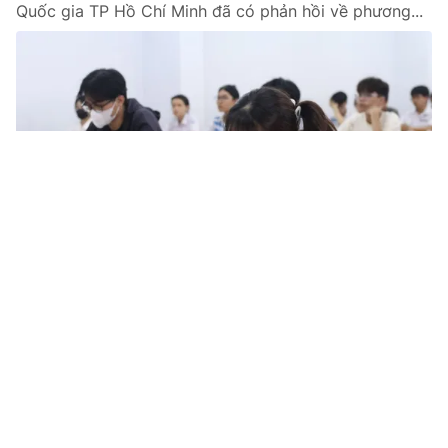
Quốc gia TP Hồ Chí Minh đã có phản hồi về phương...
Tin mới
Video
Live
Emagazine
Trang chủ
Tuyển sinh đại học 2026: Giảm phương
thức, tăng đánh giá năng lực thí sinh
VTV.vn - Nhiều trường đại học dự kiến giảm số lượng
phương thức tuyển sinh, tăng tỷ trọng các kỳ thi đánh
giá năng lực và đánh giá tư duy để nâng cao chất...