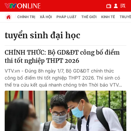
CHÍNH TRỊ
XÃ HỘI
PHÁP LUẬT
THẾ GIỚI
KINH TẾ
TRUYỀ
tuyển sinh đại học
Chuyên mục
CHÍNH THỨC: Bộ GD&ĐT công bố điểm
Chính trị
thi tốt nghiệp THPT 2026
VTV.vn - Đúng 8h ngày 1/7, Bộ GD&ĐT chính thức
Xã hội
công bố điểm thi tốt nghiệp THPT 2026. Thí sinh có
thể tra cứu kết quả nhanh chóng trên Thời báo VTV...
Pháp luật
Y tế
Thế giới