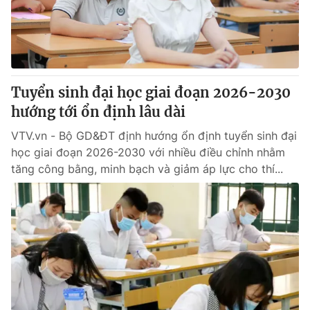
Giao lưu trực tuyến
Sản phẩm
Lịch phát sóng
Thị trường
Tư vấn
Tuyển sinh đại học giai đoạn 2026-2030
Chuyên mục khác
hướng tới ổn định lâu dài
Emagazine
Podcast
VTV.vn - Bộ GD&ĐT định hướng ổn định tuyển sinh đại
học giai đoạn 2026-2030 với nhiều điều chỉnh nhằm
Photo
Infographic
tăng công bằng, minh bạch và giảm áp lực cho thí...
Video
Shorts video
VTV Money
VTV Thể thao
VTV Sức khoẻ
Bất động sản