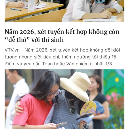
Thị trường 24h
Tấm lòng Việt
VTV4
Vươn mình bằng AI
Năm 2026, xét tuyển kết hợp không còn
VTV9
VTV8
“dễ thở” với thí sinh
VTV.vn - Năm 2026, xét tuyển kết hợp không đổi đối
Liên hệ tòa soạn
English
tượng nhưng siết tiêu chí, thêm ngưỡng tối thiểu 15
điểm và yêu cầu Toán hoặc Văn chiếm ít nhất 1/3...
THỜI BÁO VTV
Theo dõi báo trên
Cơ quan chủ quản:
Đài Truyền hình Việt Nam
Cơ quan báo chí:
Thời báo VTV