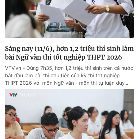
Tin tức
Kinh tế
Thế giới đó đây
Tài chính
Dữ liệu và đời sống
Câu chuyện quốc tế
Thị trường
Sáng nay (11/6), hơn 1,2 triệu thí sinh làm
Truyền hình
Góc doanh nghiệp
bài Ngữ văn thi tốt nghiệp THPT 2026
Phim VTV
Giải trí
VTV.vn - Đúng 7h35, hơn 1,2 triệu thí sinh trên cả nước
Hậu trường
bắt đầu làm bài thi đầu tiên của kỳ thi tốt nghiệp
Điện ảnh
THPT 2026 với môn Ngữ văn - môn thi tự luận duy...
Đời sống
Nhân vật
Âm nhạc
Du lịch
Khán giả
Giáo dục
Sao
Làm đẹp
Giải sao mai
Tuyển sinh
Công nghệ
Chất lượng cuộc sống
Học trực tuyến
Hitech Công nghệ tương lai